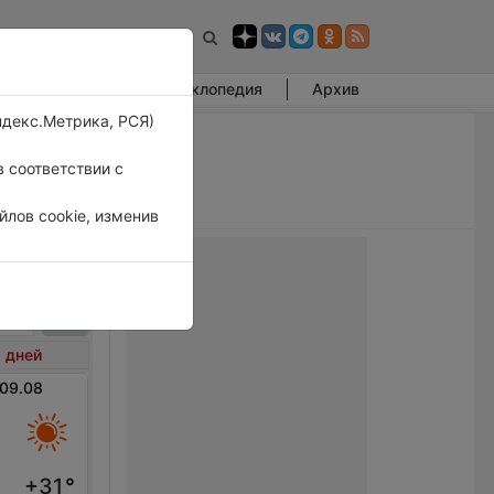
Фотогалерея
Энциклопедия
Архив
ндекс.Метрика, РСЯ)
 соответствии с
лов cookie, изменив
нсе
 дней
 09.08
+31
°