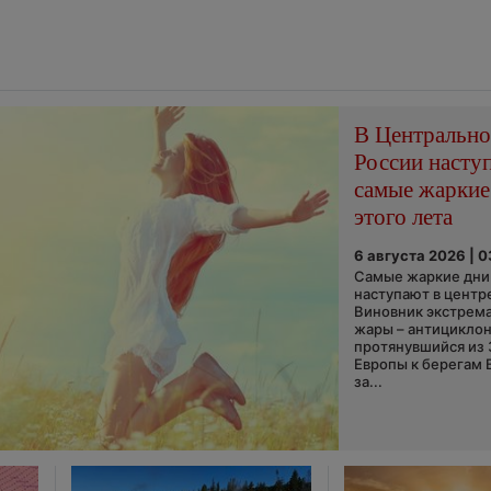
В Центральн
России насту
самые жаркие
этого лета
6 августа 2026 | 
Самые жаркие дни 
наступают в центр
Виновник экстрем
жары – антициклон
протянувшийся из
Европы к берегам 
за...