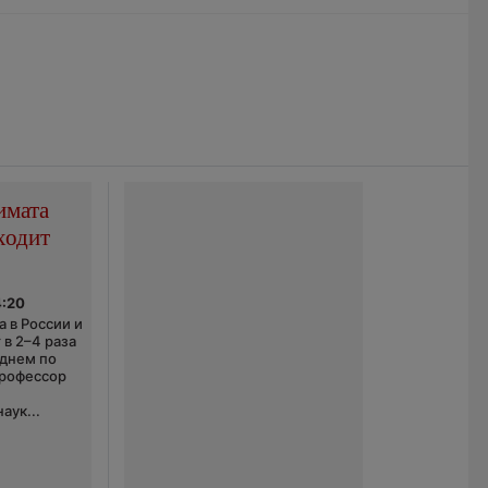
имата
ходит
4:20
 в России и
 в 2–4 раза
еднем по
профессор
аук...