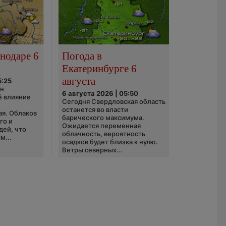
нодаре 6
Погода в
Екатеринбурге 6
августа
5:25
он
6 августа 2026 | 05:50
ё влияние
Сегодня Свердловская область
ю
останется во власти
ая. Облаков
барического максимума.
го и
Ожидается переменная
дей, что
облачность, вероятность
м...
осадков будет близка к нулю.
Ветры северных...