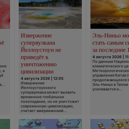
Извержение
Эль-Ниньо м
оё
супервулкана
стать самым 
Йеллоустоун не
за последние 
приведёт к
4 августа 2026 | 11
По данным Национ
уничтожению
ионе
климатического це
цивилизации
, а
Метеорологическо
щё
управления Китая 
4 августа 2026 | 12:05
продолжающееся 
Извержение
...
Эль-Ниньо в Тихом
Йеллоустоунского
усиливается и...
супервулкана может вызвать
временное глобальное
похолодание, но не уничтожит
современную цивилизацию,
считает американский...