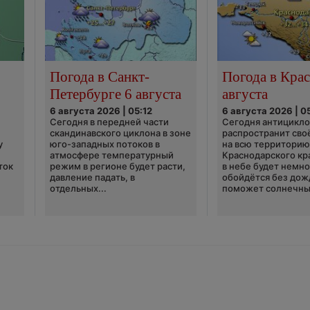
Погода в Санкт-
Погода в Крас
Петербурге 6 августа
августа
6 августа 2026 | 05:12
6 августа 2026 | 0
Сегодня в передней части
Сегодня антицикл
скандинавского циклона в зоне
распространит сво
у
юго-западных потоков в
на всю территори
атмосфере температурный
Краснодарского кр
ток
режим в регионе будет расти,
в небе будет немно
давление падать, в
обойдётся без дож
отдельных...
поможет солнечны