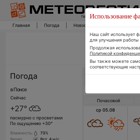
Использование фа
Главная
Погода
Новости погоды
Климат
Наш сайт использует ф
для улучшения работы 
Продолжая использоват
Политикой конфиденци
Вы также можете самос
соответствующие наст
Весь мир
Погода
в Понсе
Сейчас
Почасовой
+27°
ср 05.08
пасмурно с просветами
По ощущению +30°
Влажность:
73
%
Ветер:
Вст, 4
м/с