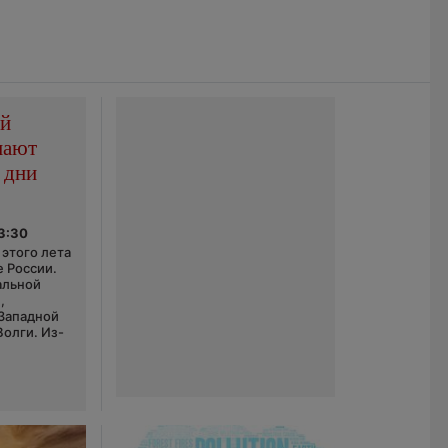
ой
пают
 дни
03:30
этого лета
е России.
альной
,
 Западной
Волги. Из-