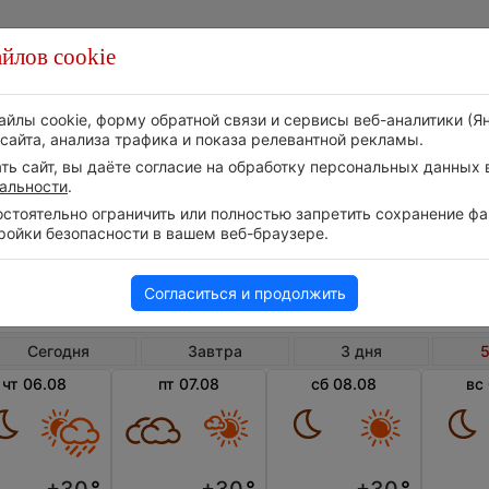
йлов cookie
Стихия
Природа
Технологии
Видео
айлы cookie, форму обратной связи и сервисы веб-аналитики (Я
сайта, анализа трафика и показа релевантной рекламы.
ь сайт, вы даёте согласие на обработку персональных данных в
альности
.
тоятельно ограничить или полностью запретить сохранение фай
ройки безопасности в вашем веб-браузере.
Пуэрто Рико
По
Погода в Понсе на 5 дней
Согласиться и продолжить
Сегодня
Завтра
3 дня
5
чт 06.08
пт 07.08
сб 08.08
вс