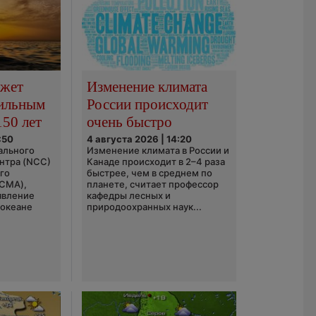
ожет
Изменение климата
сильным
России происходит
150 лет
очень быстро
:50
4 августа 2026 | 14:20
ального
Изменение климата в России и
нтра (NCC)
Канаде происходит в 2–4 раза
го
быстрее, чем в среднем по
(CMA),
планете, считает профессор
явление
кафедры лесных и
 океане
природоохранных наук...