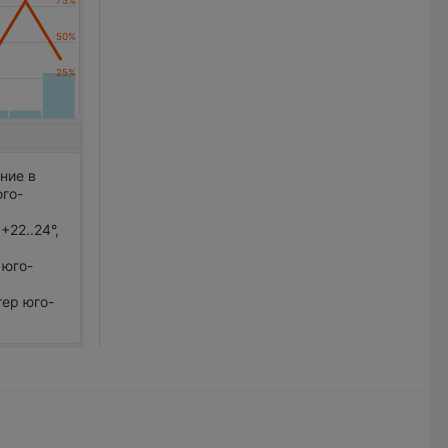
ние в
юго-
+22..24°,
 юго-
тер юго-