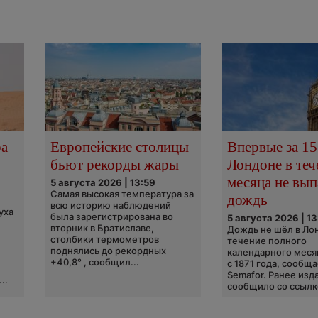
ра
Европейские столицы
Впервые за 15
бьют рекорды жары
Лондоне в теч
месяца не вып
5 августа 2026 | 13:59
Самая высокая температура за
дождь
всю историю наблюдений
уха
была зарегистрирована во
5 августа 2026 | 13
вторник в Братиславе,
Дождь не шёл в Ло
столбики термометров
течение полного
поднялись до рекордных
календарного меся
+40,8° , сообщил...
с 1871 года, сообщ
Semafor. Ранее изда
..
сообщило со ссылко