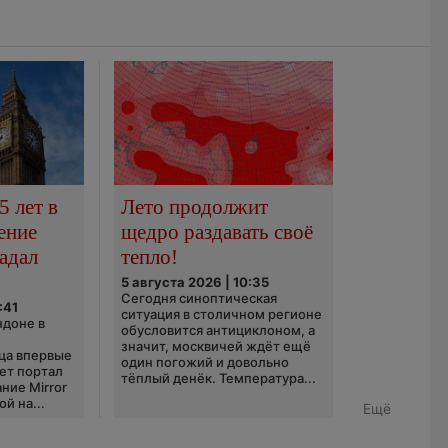
5 лет в
Лето продолжит
ение
щедро раздавать своё
адал
тепло!
5 августа 2026 | 10:35
Сегодня синоптическая
:41
ситуация в столичном регионе
ндоне в
обусловится антициклоном, а
значит, москвичей ждёт ещё
ца впервые
один погожий и довольно
ает портал
тёплый денёк. Температура...
ние Mirror
й на...
Ещё