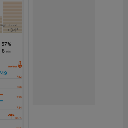
°
 ощущению
+34°
57%
8
м/с