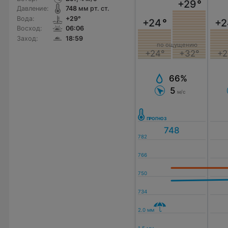
+29
°
Давление:
748
мм рт. ст.
Вода:
+29°
+24
°
+2
Восход:
06:06
Заход:
18:59
по ощущению
+24°
+32°
+2
66%
5
м/с