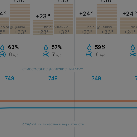
+30
°
+30
°
+30
°
4
°
+24
°
+24
+23
°
по ощущению
по ощущению
по ощущению
по
5°
+33°
+23°
+32°
+23°
+33°
+24°
63%
57%
59%
6
7
6
м/с
м/с
м/с
атмосферное давление
мм рт.ст.
осадки
количество и вероятность