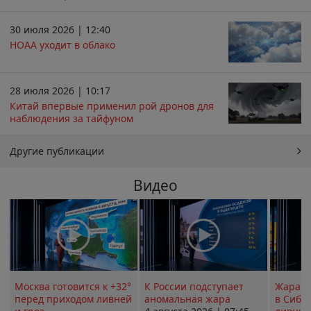
30 июля 2026 | 12:40
НОАА уходит в облако
28 июля 2026 | 10:17
Китай впервые применил рой дронов для
наблюдения за тайфуном
Другие публикации
Видео
Москва готовится к +32°
К России подступает
Жара в
перед приходом ливней
аномальная жара
в Сиби