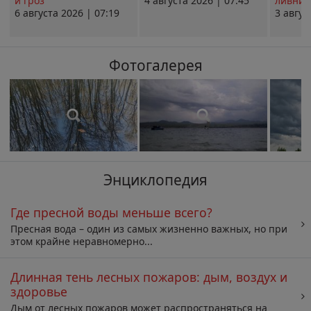
и гроз
4 августа 2026 | 07:45
ливни 
6 августа 2026 | 07:19
3 авгус
Фотогалерея
Энциклопедия
Где пресной воды меньше всего?
Пресная вода – один из самых жизненно важных, но при
этом крайне неравномерно...
Длинная тень лесных пожаров: дым, воздух и
здоровье
Дым от лесных пожаров может распространяться на