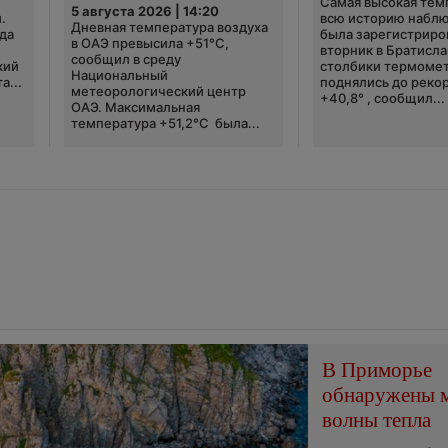
Самая высокая тем
5 августа 2026 | 14:20
.
всю историю набл
Дневная температура воздуха
да
была зарегистриро
в ОАЭ превысила +51°C,
вторник в Братисла
сообщил в среду
кий
столбики термоме
Национальный
а...
поднялись до реко
метеорологический центр
+40,8° , сообщил...
ОАЭ. Максимальная
температура +51,2°C была...
В Приморье
обнаружены 
волны тепла