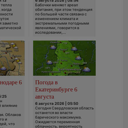
9:13
6 августа 2026 | 08:54
 тепла
Бабочки меняют ареал
 когда
обитания, при этом тенденция
рхности
по большей части связана с
суток
изменением климата и
я заметно
экстремальными погодными
матической
явлениями, говорится в
исследовании,...
нодаре 6
Погода в
Екатеринбурге 6
августа
5:25
он
6 августа 2026 | 05:50
ё влияние
Сегодня Свердловская область
ю
останется во власти
ая. Облаков
барического максимума.
го и
Ожидается переменная
дей, что
облачность, вероятность