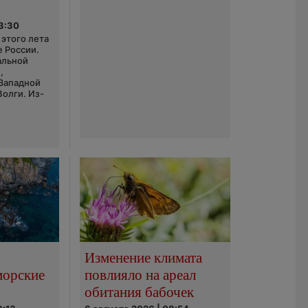
03:30
этого лета
е России.
альной
,
 Западной
Волги. Из-
Изменение климата
морские
повлияло на ареал
обитания бабочек