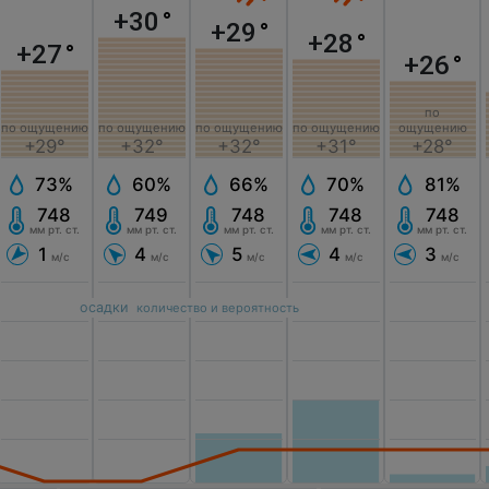
+30
°
+29
°
+28
°
+27
°
+26
°
по
по ощущению
по ощущению
по ощущению
по ощущению
ощущению
+29°
+32°
+32°
+31°
+28°
73%
60%
66%
70%
81%
748
749
748
748
748
мм рт. ст.
мм рт. ст.
мм рт. ст.
мм рт. ст.
мм рт. ст.
1
4
5
4
3
м/с
м/с
м/с
м/с
м/с
осадки
количество и вероятность