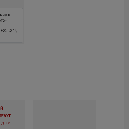
ние в
юго-
+22..24°,
ой
пают
 дни