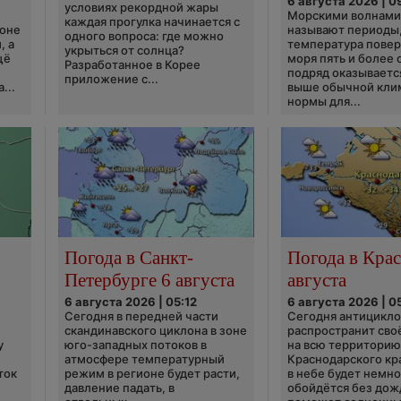
6 августа 2026 | 0
условиях рекордной жары
Морскими волнами
каждая прогулка начинается с
ионе
называют периоды,
одного вопроса: где можно
, а
температура пове
укрыться от солнца?
щё
моря пять и более 
Разработанное в Корее
подряд оказываетс
приложение с...
...
выше обычной кли
нормы для...
Погода в Санкт-
Погода в Крас
Петербурге 6 августа
августа
6 августа 2026 | 05:12
6 августа 2026 | 0
Сегодня в передней части
Сегодня антицикл
скандинавского циклона в зоне
распространит сво
у
юго-западных потоков в
на всю территори
атмосфере температурный
Краснодарского кр
ток
режим в регионе будет расти,
в небе будет немно
давление падать, в
обойдётся без дож