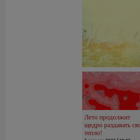
Лето продолжит
щедро раздавать св
тепло!