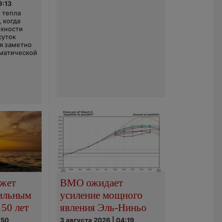
9:13
 тепла
 когда
рхности
суток
я заметно
матической
ожет
ВМО ожидает
сильным
усиление мощного
150 лет
явления Эль-Ниньо
:50
3 августа 2026 | 04:19