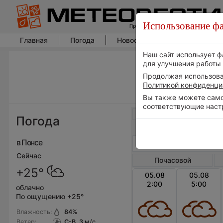
Использование фа
Главная
Погода
Новости погоды
Климат
Наш сайт использует ф
для улучшения работы 
Продолжая использоват
Политикой конфиденци
Вы также можете самос
соответствующие наст
Весь мир
Погода
в Понсе
Сейчас
Почасовой
+25°
05.08
05.08
2:00
5:00
облачно
По ощущению +25°
Влажность:
84
%
Ветер:
С-В, 3
м/с