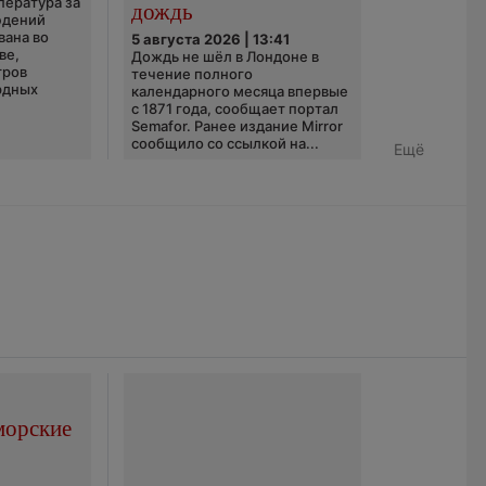
пература за
дождь
юдений
вана во
5 августа 2026 | 13:41
ве,
Дождь не шёл в Лондоне в
тров
течение полного
рдных
календарного месяца впервые
с 1871 года, сообщает портал
Semafor. Ранее издание Mirror
сообщило со ссылкой на...
Ещё
морские