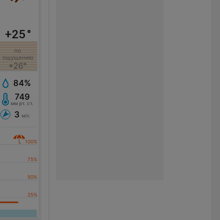
+25
°
по
ощущению
+26°
84%
749
мм рт. ст.
3
м/с