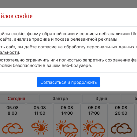
йлов cookie
Стихия
Природа
Технологии
Видео
айлы cookie, форму обратной связи и сервисы веб-аналитики (Я
сайта, анализа трафика и показа релевантной рекламы.
ь сайт, вы даёте согласие на обработку персональных данных в
альности
.
тоятельно ограничить или полностью запретить сохранение фай
ройки безопасности в вашем веб-браузере.
Пуэрто Рико
По
Погода в Понсе сегодня
Согласиться и продолжить
Сегодня
Завтра
3 дня
5
05.08
05.08
05.08
05.08
05.08
8:00
11:00
14:00
17:00
20:00