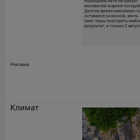
Нынешней лето не балует
москвичей жаркой погодой
Долгое время максимум го
оставался за весной, июль
смог лишь повторить майс
результат, и только 2 август
Реклама
Климат