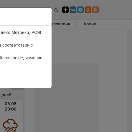
Фотогалерея
Энциклопедия
Архив
ндекс.Метрика, РСЯ)
 соответствии с
лов cookie, изменив
нсе
 дней
05.08
23:00