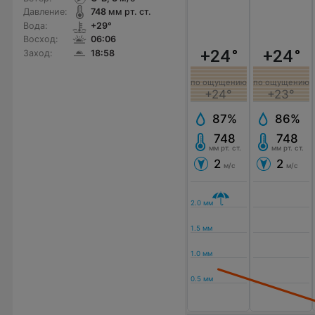
Давление:
748
мм рт. ст.
Вода:
+29°
Восход:
06:06
+24
°
+24
°
Заход:
18:58
по ощущению
по ощущению
+24°
+23°
87%
86%
748
748
мм рт. ст.
мм рт. ст.
2
2
м/с
м/с