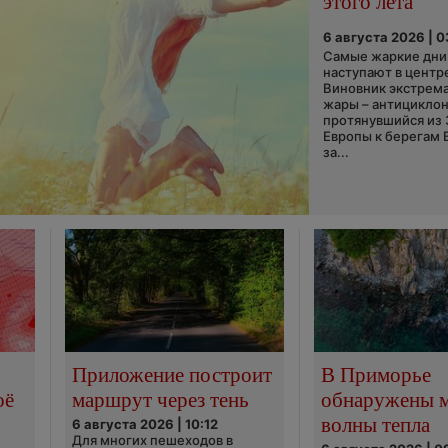
этого лета
6 августа 2026 | 
Самые жаркие дни 
наступают в центр
Виновник экстрем
жары – антициклон
протянувшийся из
Европы к берегам 
за...
Приложение построит
В Приморье
оё
маршрут через тень
обнаружены 
волны тепла
6 августа 2026 | 10:12
Для многих пешеходов в