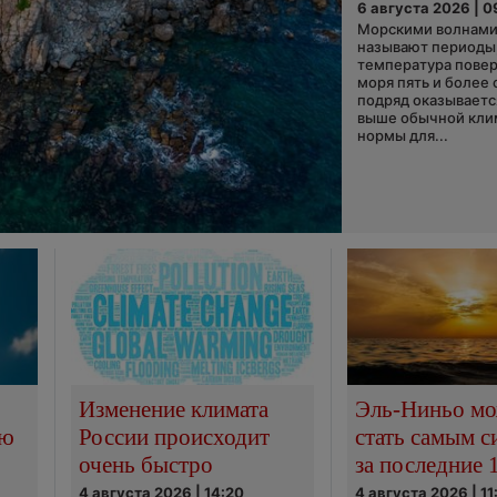
6 августа 2026 | 0
Морскими волнами
называют периоды,
температура пове
моря пять и более 
подряд оказываетс
выше обычной кли
нормы для...
Изменение климата
Эль-Ниньо м
сю
России происходит
стать самым 
очень быстро
за последние 
4 августа 2026 | 14:20
4 августа 2026 | 11