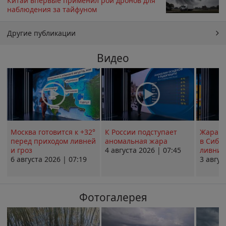
Китай впервые применил рой дронов для
наблюдения за тайфуном
Другие публикации
Видео
Москва готовится к +32°
К России подступает
Жара в
перед приходом ливней
аномальная жара
в Сиби
и гроз
4 августа 2026 | 07:45
ливни 
6 августа 2026 | 07:19
3 авгус
Фотогалерея