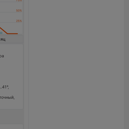
сяц
ра
р
.41°,
сточный,