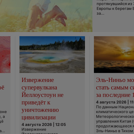
протянувшийся из
Европы к берегам 
за...
Извержение
Эль-Ниньо м
оё
супервулкана
стать самым 
Йеллоустоун не
за последние 
приведёт к
4 августа 2026 | 11
По данным Национ
уничтожению
ионе
климатического це
цивилизации
, а
Метеорологическо
щё
управления Китая 
4 августа 2026 | 12:05
продолжающееся 
Извержение
...
Эль-Ниньо в Тихом