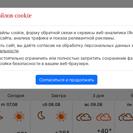
йлов cookie
Стихия
Природа
Технологии
Видео
айлы cookie, форму обратной связи и сервисы веб-аналитики (Я
сайта, анализа трафика и показа релевантной рекламы.
ь сайт, вы даёте согласие на обработку персональных данных в
альности
.
тоятельно ограничить или полностью запретить сохранение фай
ройки безопасности в вашем веб-браузере.
Россия
Астраханская область
Астр
Погода в Астрахани
Согласиться и продолжить
Сегодня
Завтра
3 дня
5
пт 07.08
сб 08.08
вс 09.08
пн
+40
°