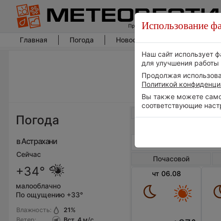
Использование фа
Главная
Погода
Новости погоды
Климат
Наш сайт использует ф
для улучшения работы 
Продолжая использоват
Политикой конфиденци
Вы также можете самос
соответствующие наст
Весь мир
Погода
в Астрахани
Сейчас
Почасовой
+34°
чт 06.08
малооблачно
По ощущению +33°
Влажность:
21
%
Ветер:
Вст, 4
м/с