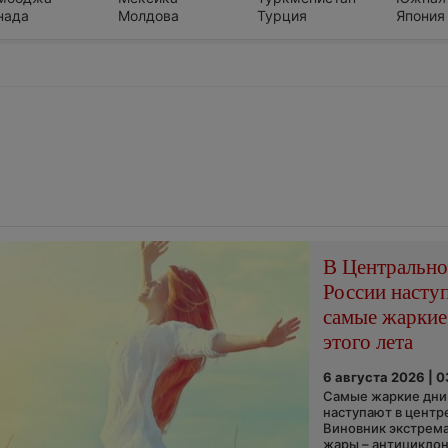
нада
Молдова
Турция
Япония
В Центральн
России насту
самые жаркие
этого лета
6 августа 2026 | 
Самые жаркие дни 
наступают в центр
Виновник экстрем
жары – антициклон