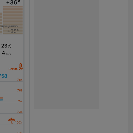
+36
°
°
 ощущению
+35°
23%
4
м/с