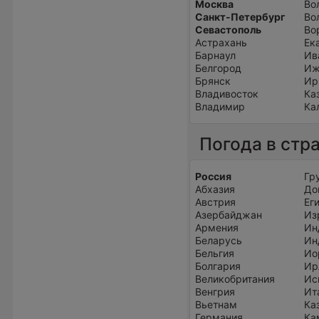
Москва
Во
Санкт-Петербург
Во
Севастополь
Во
Астрахань
Ек
Барнаул
Ив
Белгород
Иж
Брянск
Ир
Владивосток
Ка
Владимир
Ка
Погода в стр
Россия
Гр
Абхазия
До
Австрия
Ег
Азербайджан
Из
Армения
Ин
Беларусь
Ин
Бельгия
Ио
Болгария
Ир
Великобритания
Ис
Венгрия
Ит
Вьетнам
Ка
Германия
Ка