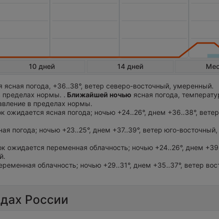
10 дней
14 дней
Ме
 ясная погода, +36..38°, ветер северо-восточный, умеренный.
 пределах нормы. .
Ближайшей ночью
ясная погода, температу
давление в пределах нормы.
ок ожидается ясная погода; ночью +24..26°, днем +36..38°, вете
ная погода; ночью +23..25°, днем +37..39°, ветер юго-восточный,
ток ожидается переменная облачность; ночью +24..26°, днем +39.
й.
еременная облачность; ночью +29..31°, днем +35..37°, ветер во
одах России