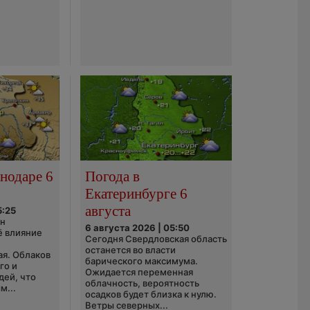
нодаре 6
Погода в
Екатеринбурге 6
августа
5:25
он
6 августа 2026 | 05:50
ё влияние
Сегодня Свердловская область
ю
останется во власти
ая. Облаков
барического максимума.
го и
Ожидается переменная
дей, что
облачность, вероятность
м...
осадков будет близка к нулю.
Ветры северных...