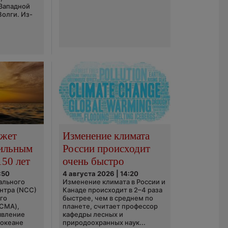
 Западной
Волги. Из-
ожет
Изменение климата
сильным
России происходит
150 лет
очень быстро
:50
4 августа 2026 | 14:20
ального
Изменение климата в России и
нтра (NCC)
Канаде происходит в 2–4 раза
го
быстрее, чем в среднем по
(CMA),
планете, считает профессор
явление
кафедры лесных и
 океане
природоохранных наук...