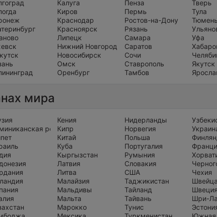
лгоград
Калуга
Пенза
Тверь
логда
Киров
Пермь
Тула
ронеж
Краснодар
Ростов-на-Дону
Тюмен
атеринбург
Красноярск
Рязань
Ульяно
аново
Липецк
Самара
Уфа
евск
Нижний Новгород
Саратов
Хабаро
кутск
Новосибирск
Сочи
Челяби
зань
Омск
Ставрополь
Якутск
лининград
Оренбург
Тамбов
Яросла
анах мира
узия
Кения
Нидерланды
Узбеки
миниканская республика
Кипр
Норвегия
Украин
ипет
Китай
Польша
Финлян
раиль
Куба
Португалия
Франц
дия
Кыргызстан
Румыния
Хорват
донезия
Латвия
Словакия
Черног
рдания
Литва
США
Чехия
ландия
Малайзия
Таджикистан
Швейц
пания
Мальдивы
Тайланд
Швеци
алия
Мальта
Тайвань
Шри-Л
захстан
Марокко
Тунис
Эстони
мбоджа
Мексика
Туркменистан
Южная