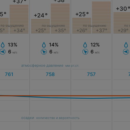
+38
°
+37
°
+30
5
°
+25
°
+24
°
по ощущению
по ощущению
по ощущению
по
5°
+34°
+25°
+35°
+26°
+37°
+29°
13%
14%
12%
6
6
6
м/с
м/с
м/с
атмосферное давление
мм рт.ст.
осадки
количество и вероятность