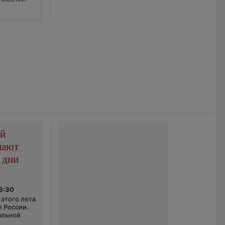
ой
пают
 дни
03:30
этого лета
е России.
альной
,