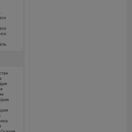
ь
вск
вск
нск
вль
стан
а
дия
ия
ия
ория
ария
я
анка
я
 Осетия