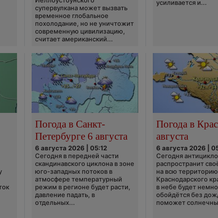
Йеллоустоунского
усиливается и...
супервулкана может вызвать
временное глобальное
похолодание, но не уничтожит
современную цивилизацию,
считает американский...
Погода в Санкт-
Погода в Крас
Петербурге 6 августа
августа
6 августа 2026 | 05:12
6 августа 2026 | 0
Сегодня в передней части
Сегодня антицикл
скандинавского циклона в зоне
распространит сво
у
юго-западных потоков в
на всю территори
атмосфере температурный
Краснодарского кр
ток
режим в регионе будет расти,
в небе будет немно
давление падать, в
обойдётся без дож
отдельных...
поможет солнечны