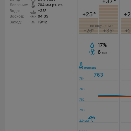
+37
°
Давление:
764
мм рт. ст.
Вода:
+28°
+25
°
+2
Восход:
04:35
Заход:
19:12
по ощущению
+26°
+35°
+2
17%
6
м/с