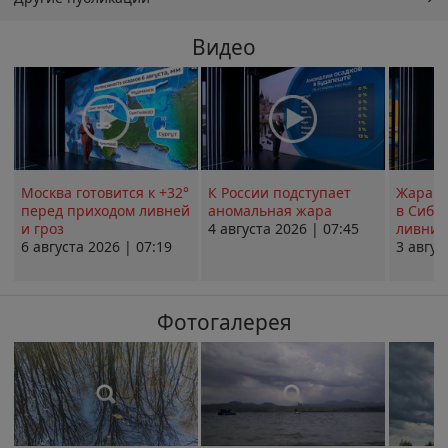
Видео
Москва готовится к +32°
К России подступает
Жара в
перед приходом ливней
аномальная жара
в Сиби
и гроз
4 августа 2026 | 07:45
ливни 
6 августа 2026 | 07:19
3 авгус
Фотогалерея