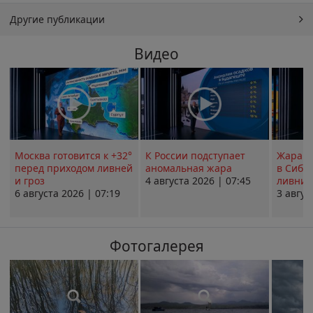
Другие публикации
Видео
Москва готовится к +32°
К России подступает
Жара в
перед приходом ливней
аномальная жара
в Сиби
и гроз
4 августа 2026 | 07:45
ливни 
6 августа 2026 | 07:19
3 авгус
Фотогалерея