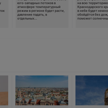
у
юго-западных потоков в
на всю территори
атмосфере температурный
Краснодарского кр
ток
режим в регионе будет расти,
в небе будет немно
давление падать, в
обойдётся без дож
отдельных...
поможет солнечны