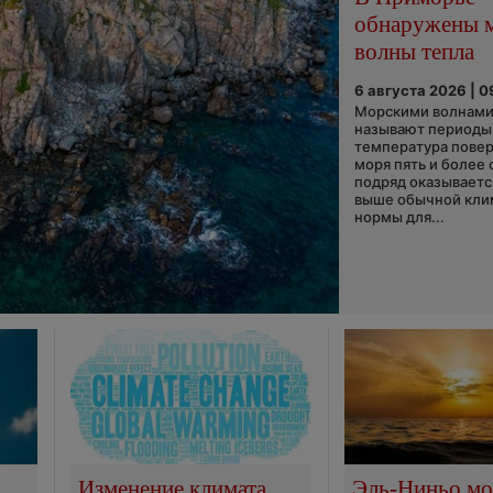
обнаружены 
волны тепла
6 августа 2026 | 0
Морскими волнами
называют периоды,
температура пове
моря пять и более 
подряд оказываетс
выше обычной кли
нормы для...
Изменение климата
Эль-Ниньо м