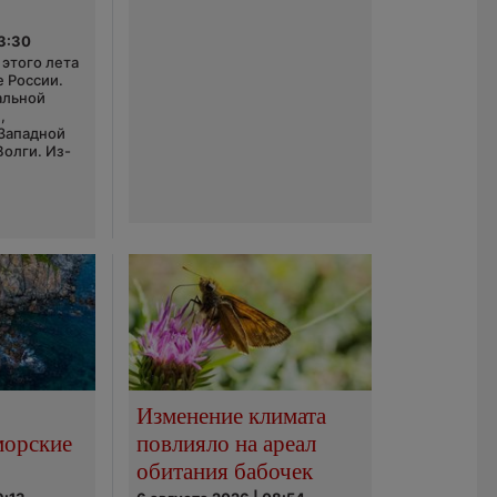
03:30
этого лета
е России.
альной
,
 Западной
Волги. Из-
Изменение климата
морские
повлияло на ареал
обитания бабочек