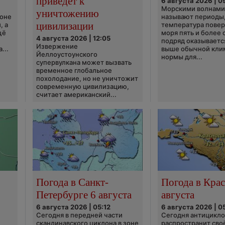
приведёт к
6 августа 2026 | 0
Морскими волнами
уничтожению
ионе
называют периоды,
цивилизации
, а
температура пове
щё
моря пять и более 
4 августа 2026 | 12:05
подряд оказываетс
Извержение
...
выше обычной кли
Йеллоустоунского
нормы для...
супервулкана может вызвать
временное глобальное
похолодание, но не уничтожит
современную цивилизацию,
считает американский...
Погода в Санкт-
Погода в Крас
Петербурге 6 августа
августа
6 августа 2026 | 05:12
6 августа 2026 | 0
Сегодня в передней части
Сегодня антицикл
скандинавского циклона в зоне
распространит сво