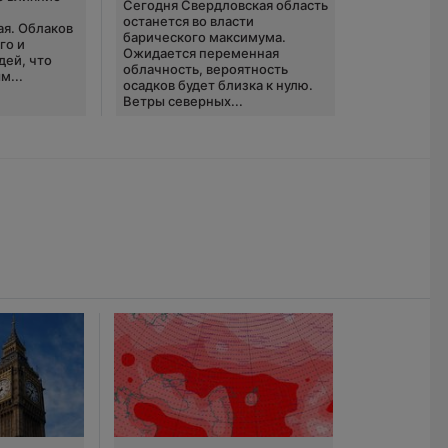
Сегодня Свердловская область
ю
останется во власти
ая. Облаков
барического максимума.
го и
Ожидается переменная
дей, что
облачность, вероятность
м...
осадков будет близка к нулю.
Ветры северных...