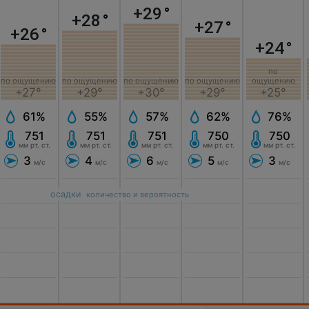
+29
°
+28
°
+27
°
+26
°
+24
°
по
по ощущению
по ощущению
по ощущению
по ощущению
ощущению
+27°
+29°
+30°
+29°
+25°
61%
55%
57%
62%
76%
751
751
751
750
750
мм рт. ст.
мм рт. ст.
мм рт. ст.
мм рт. ст.
мм рт. ст.
3
4
6
5
3
м/с
м/с
м/с
м/с
м/с
осадки
количество и вероятность