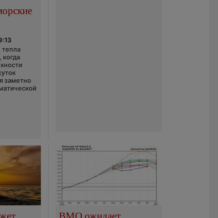
морские
9:13
 тепла
 когда
рхности
суток
я заметно
матической
ожет
ВМО ожидает