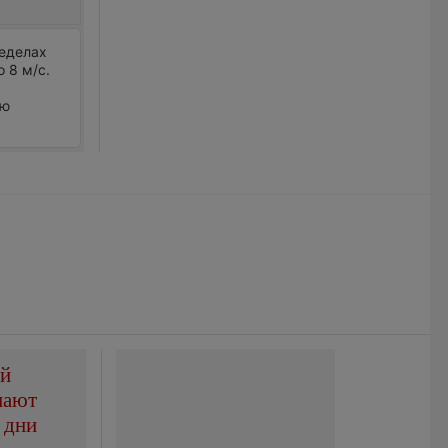
ределах
 8 м/с.
ью
ой
пают
 дни