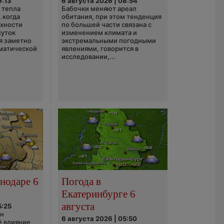
9:13
6 августа 2026 | 08:54
 тепла
Бабочки меняют ареал
 когда
обитания, при этом тенденция
рхности
по большей части связана с
суток
изменением климата и
я заметно
экстремальными погодными
матической
явлениями, говорится в
исследовании,...
нодаре 6
Погода в
Екатеринбурге 6
августа
5:25
он
6 августа 2026 | 05:50
ё влияние