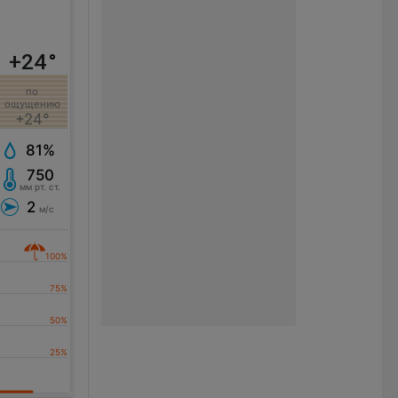
+24
°
по
ощущению
+24°
81%
750
мм рт. ст.
2
м/с