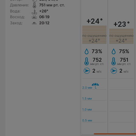
Давление:
751
мм рт. ст.
Вода:
+26°
Восход:
06:19
+24
°
+23
°
Заход:
20:12
по ощущению
по ощущению
+24°
+24°
73%
75%
752
751
мм рт. ст.
мм рт. ст.
2
2
м/с
м/с