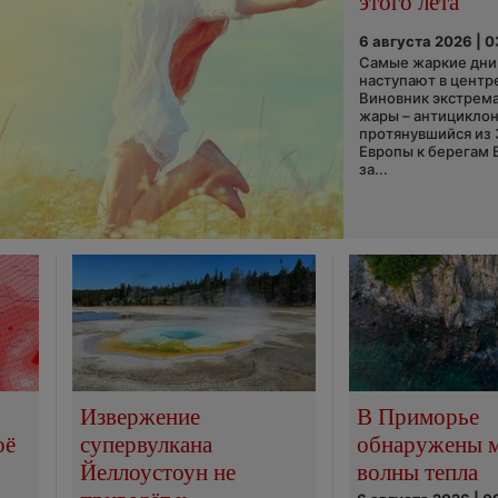
этого лета
6 августа 2026 | 
Самые жаркие дни 
наступают в центр
Виновник экстрем
жары – антициклон
протянувшийся из
Европы к берегам 
за...
Извержение
В Приморье
оё
супервулкана
обнаружены 
Йеллоустоун не
волны тепла