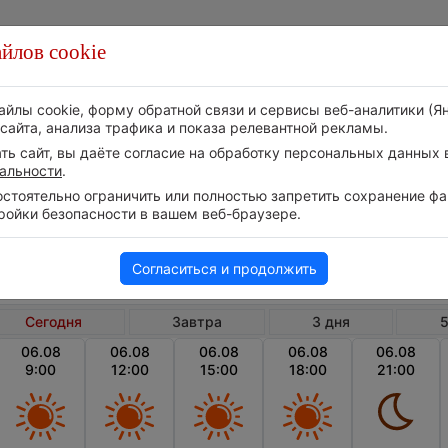
йлов cookie
Стихия
Природа
Технологии
Видео
айлы cookie, форму обратной связи и сервисы веб-аналитики (Я
сайта, анализа трафика и показа релевантной рекламы.
ь сайт, вы даёте согласие на обработку персональных данных в
альности
.
тоятельно ограничить или полностью запретить сохранение фай
ройки безопасности в вашем веб-браузере.
Турция
Бодр
Погода в Бодруме сегодня
Согласиться и продолжить
Сегодня
Завтра
3 дня
5
06.08
06.08
06.08
06.08
06.08
9:00
12:00
15:00
18:00
21:00