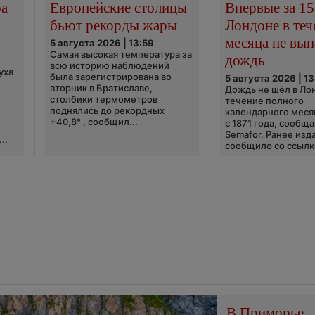
ра
Европейские столицы
Впервые за 15
бьют рекорды жары
Лондоне в теч
месяца не вып
5 августа 2026 | 13:59
Самая высокая температура за
дождь
всю историю наблюдений
уха
была зарегистрирована во
5 августа 2026 | 13
вторник в Братиславе,
Дождь не шёл в Ло
столбики термометров
течение полного
поднялись до рекордных
календарного меся
+40,8° , сообщил...
с 1871 года, сообщ
Semafor. Ранее изда
..
сообщило со ссылко
В Приморье