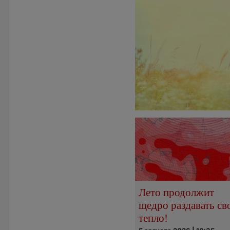
Лето продолжит
щедро раздавать св
тепло!