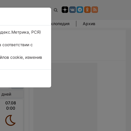
Фотогалерея
Энциклопедия
Архив
ндекс.Метрика, РСЯ)
 соответствии с
лов cookie, изменив
ум
 дней
07.08
0:00