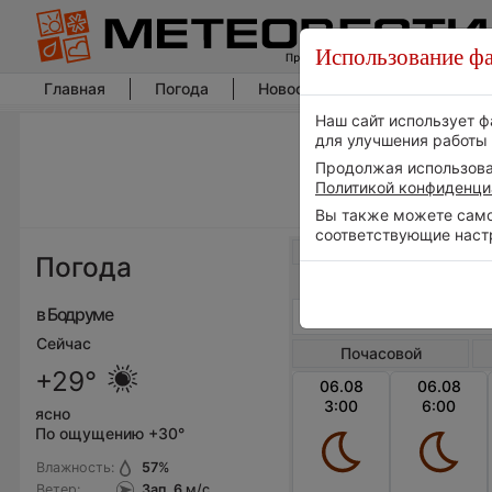
Использование фа
Главная
Погода
Новости погоды
Климат
Наш сайт использует ф
для улучшения работы 
Продолжая использоват
Политикой конфиденци
Вы также можете самос
соответствующие наст
Весь мир
Погода
в Бодруме
Сейчас
Почасовой
+29°
06.08
06.08
3:00
6:00
ясно
По ощущению +30°
Влажность:
57
%
Ветер:
Зап, 6
м/с