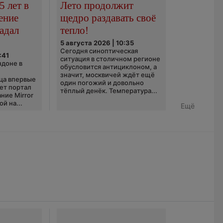
5 лет в
Лето продолжит
ение
щедро раздавать своё
адал
тепло!
5 августа 2026 | 10:35
Сегодня синоптическая
:41
ситуация в столичном регионе
ндоне в
обусловится антициклоном, а
значит, москвичей ждёт ещё
ца впервые
один погожий и довольно
ает портал
тёплый денёк. Температура...
ние Mirror
й на...
Ещё