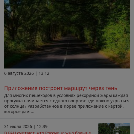
6 августа 2026 | 13:12
Приложение построит маршрут через тень
Для многих пешеходов в условиях рекордной жары каждая
прогулка начинается с одного вопроса: где можно укрыться
от солнца? Разработанное в Корее приложение с картой,
которое даёт...
31 июля 2026 | 12:39
В РАН считают, что России нужно больше