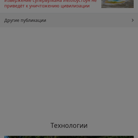
Извержение супервулкана Йеллоустоун не
приведёт к уничтожению цивилизации
Другие публикации
Технологии