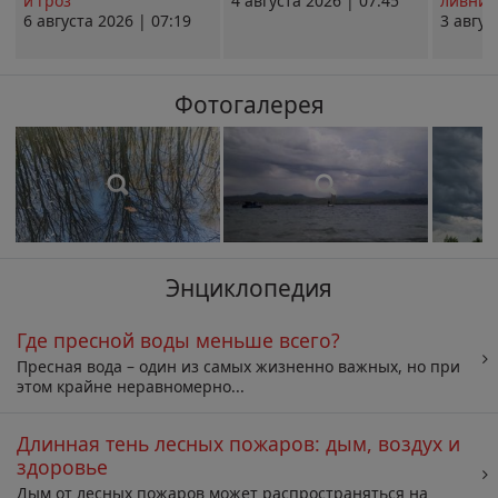
и гроз
4 августа 2026 | 07:45
ливни 
6 августа 2026 | 07:19
3 авгус
Фотогалерея
Энциклопедия
Где пресной воды меньше всего?
Пресная вода – один из самых жизненно важных, но при
этом крайне неравномерно...
Длинная тень лесных пожаров: дым, воздух и
здоровье
Дым от лесных пожаров может распространяться на