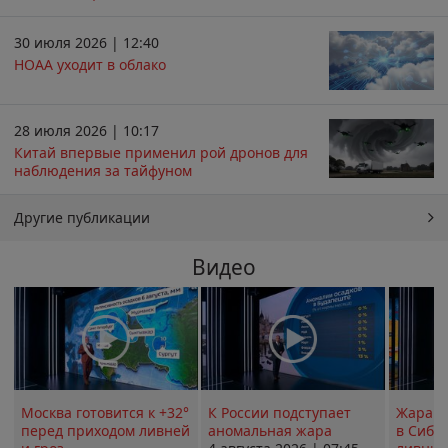
30 июля 2026 | 12:40
НОАА уходит в облако
28 июля 2026 | 10:17
Китай впервые применил рой дронов для
наблюдения за тайфуном
Другие публикации
Видео
Москва готовится к +32°
К России подступает
Жара в
перед приходом ливней
аномальная жара
в Сиби