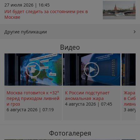
27 июля 2026 | 16:45
ИИ будет следить за состоянием рек в
Москве
Другие публикации
Видео
Москва готовится к +32°
К России подступает
Жара в
перед приходом ливней
аномальная жара
в Сиби
и гроз
4 августа 2026 | 07:45
ливни 
6 августа 2026 | 07:19
3 авгус
Фотогалерея