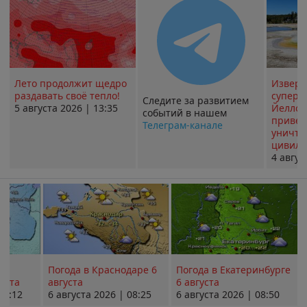
Лето продолжит щедро
Извер
раздавать своё тепло!
суперв
Следите за развитием
5 августа 2026 | 13:35
Йеллоу
событий в нашем
привед
Телеграм-канале
уничт
цивили
4 авгус
Погода в Краснодаре 6
Погода в Екатеринбурге
уста
августа
6 августа
08:12
6 августа 2026 | 08:25
6 августа 2026 | 08:50