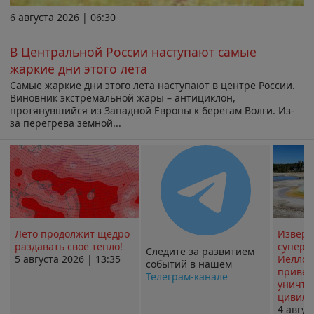
6 августа 2026 | 06:30
В Центральной России наступают самые
жаркие дни этого лета
Самые жаркие дни этого лета наступают в центре России.
Виновник экстремальной жары – антициклон,
протянувшийся из Западной Европы к берегам Волги. Из-
за перегрева земной...
Лето продолжит щедро
Извер
раздавать своё тепло!
суперв
Следите за развитием
5 августа 2026 | 13:35
Йеллоу
событий в нашем
привед
Телеграм-канале
уничт
цивили
4 авгус