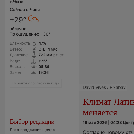
в Чини
Сейчас в Чини
+29°
облачно
По ощущению +30°
Влажность:
47
%
Ветер:
С-В, 4
м/с
Давление:
722
мм рт. ст.
Вода:
+26°
Восход:
05:39
Заход:
19:36
Перейти к прогнозу погоды
David Vives / Pixabay
Климат Лати
меняется
Выбор редакции
16 мая 2026 | 04:28 Цен
Лето продолжит щедро
Согласно новому от