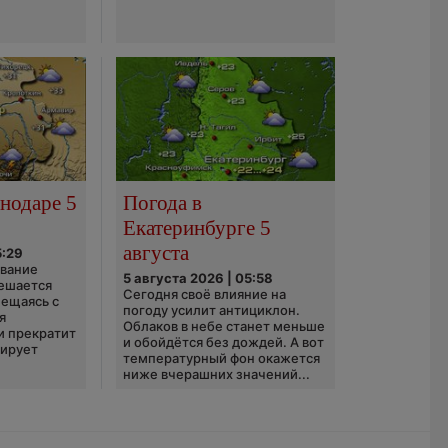
нодаре 5
Погода в
Екатеринбурге 5
августа
5:29
ование
5 августа 2026 | 05:58
ешается
Сегодня своё влияние на
ещаясь с
погоду усилит антициклон.
я
Облаков в небе станет меньше
и прекратит
и обойдётся без дождей. А вот
зирует
температурный фон окажется
ниже вчерашних значений...