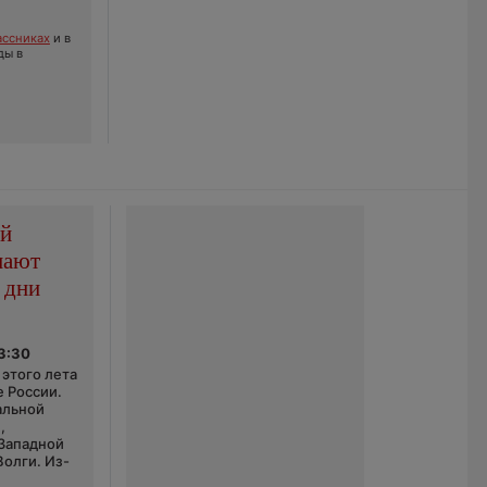
ссниках
и в
ды в
ой
пают
 дни
03:30
этого лета
е России.
альной
,
 Западной
Волги. Из-