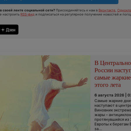
в своей ленте социальной сети?
Присоединяйтесь к нам в
Вконтакте
,
Однокла
те настроить
RSS-фид
и подписаться на регулярное получение новостей и пого
В Центральн
России насту
самые жаркие
этого лета
6 августа 2026 | 
Самые жаркие дни 
наступают в центр
Виновник экстрем
жары – антициклон
протянувшийся из
Европы к берегам 
за...