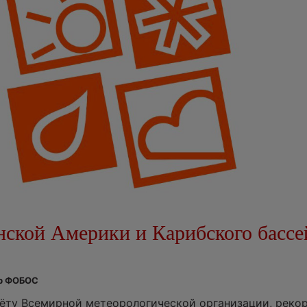
нской Америки и Карибского бассе
тр ФОБОС
чёту Всемирной метеорологической организации, реко