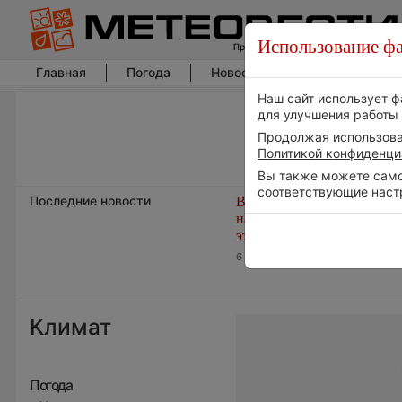
Использование фа
Главная
Погода
Новости погоды
Климат
Наш сайт использует ф
для улучшения работы 
Продолжая использоват
Политикой конфиденци
Вы также можете самос
соответствующие наст
Последние новости
В Центральной России
наступают самые жаркие 
этого лета
6 августа 2026 | 06:30
Климат
Погода