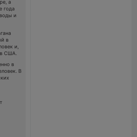
ре, а
е года
 воды и
агана
ый в
ловек и,
ов США.
енно в
ловек. В
ских
т