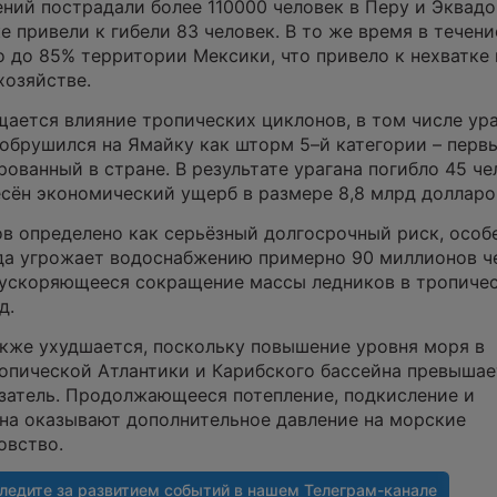
ений пострадали более 110000 человек в Перу и Эквадо
 привели к гибели 83 человек. В то же время в течени
о до 85% территории Мексики, что привело к нехватке
хозяйстве.
щается влияние тропических циклонов, в том числе ур
обрушился на Ямайку как шторм 5–й категории – перв
ованный в стране. В результате урагана погибло 45 че
есён экономический ущерб в размере 8,8 млрд доллар
в определено как серьёзный долгосрочный риск, особ
ьда угрожает водоснабжению примерно 90 миллионов че
 ускоряющееся сокращение массы ледников в тропиче
д.
кже ухудшается, поскольку повышение уровня моря в
опической Атлантики и Карибского бассейна превышае
затель. Продолжающееся потепление, подкисление и
на оказывают дополнительное давление на морские
овство.
ледите за развитием событий в нашем
Телеграм-канале