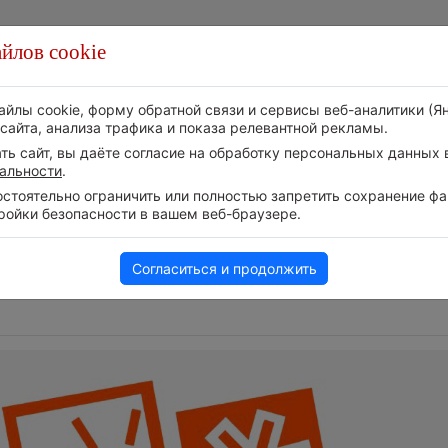
йлов cookie
Стихия
Природа
Технологии
Видео
айлы cookie, форму обратной связи и сервисы веб-аналитики (Я
сайта, анализа трафика и показа релевантной рекламы.
ь сайт, вы даёте согласие на обработку персональных данных в
альности
.
тоятельно ограничить или полностью запретить сохранение фай
ройки безопасности в вашем веб-браузере.
Следите за 
Дневная температура воздуха в
событий в н
дни
ОАЭ превысила +51°
Телеграм-ка
5 августа 2026 | 17:20
Согласиться и продолжить