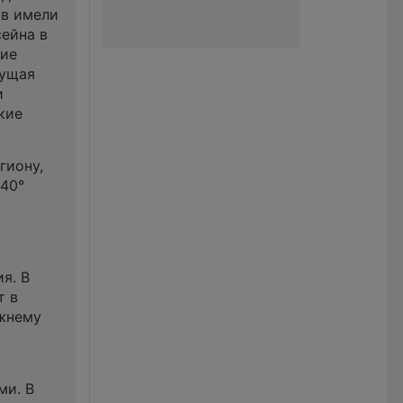
ов имели
ейна в
ние
тущая
и
кие
гиону,
40°
я. В
т в
ежнему
ми. В