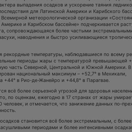
актера выпадения осадков и ускорение таяния ледник
оследствия для Латинской Америки и Карибского басс
Всемирной метеорологической организации «Состоя
й Америке и Карибском бассейне» подчеркивается рас
та, сопровождающаяся более частыми экстремальным
засухи, наводнения и быстро усиливающиеся тропичес
я рекордные температуры, наблюдавшиеся по всему ре
ельные периоды жары с температурой превышающей +
ную часть Северной, Центральной и Южной Америки. В
рован национальный максимум – +52,7° в Мехикали,
а +44° в Рио-де-Жанейро и +44,8° в Парагвае.
ся всё более серьезной угрозой для здоровья населени
то, по оценкам, ежегодно в 17 странах от жары умирае
0 человек, и отмечается, что занижение данных по-пр
ность.
осадков становится всё более экстремальным, с более
асушливыми периодами и более интенсивными осадка