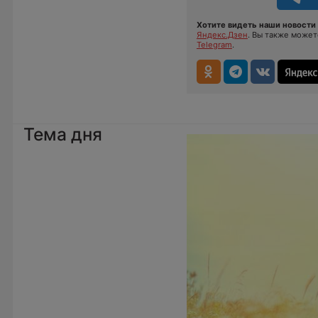
Хотите видеть наши новости 
Яндекс.Дзен
. Вы также може
Telegram
.
Тема дня