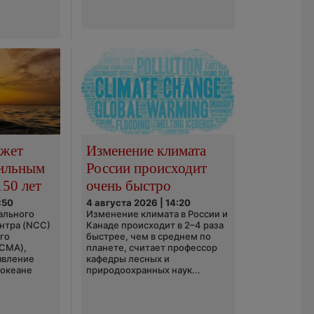
ожет
Изменение климата
сильным
России происходит
150 лет
очень быстро
:50
4 августа 2026 | 14:20
ального
Изменение климата в России и
нтра (NCC)
Канаде происходит в 2–4 раза
го
быстрее, чем в среднем по
(CMA),
планете, считает профессор
явление
кафедры лесных и
 океане
природоохранных наук...