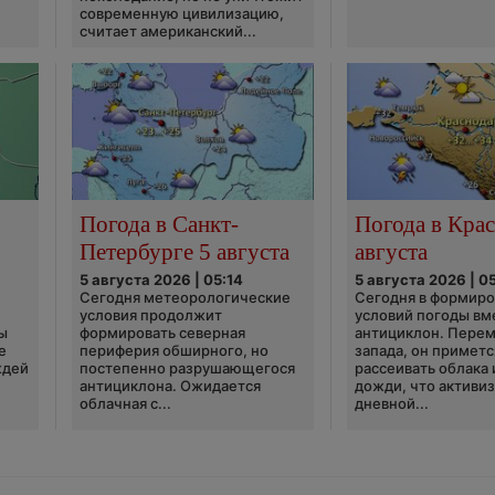
современную цивилизацию,
считает американский...
Погода в Санкт-
Погода в Крас
Петербурге 5 августа
августа
5 августа 2026 | 05:14
5 августа 2026 | 0
Сегодня метеорологические
Сегодня в формир
условия продолжит
условий погоды вм
ы
формировать северная
антициклон. Перем
е
периферия обширного, но
запада, он приметс
ждей
постепенно разрушающегося
рассеивать облака 
антициклона. Ожидается
дожди, что активи
облачная с...
дневной...