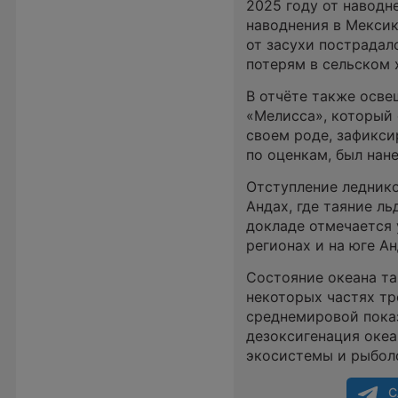
2025 году от наводн
наводнения в Мексике
от засухи пострадал
потерям в сельском 
В отчёте также осве
«Мелисса», который 
своем роде, зафиксир
по оценкам, был нан
Отступление леднико
Андах, где таяние л
докладе отмечается
регионах и на юге Ан
Состояние океана та
некоторых частях тр
среднемировой пока
дезоксигенация океа
экосистемы и рыбол
С