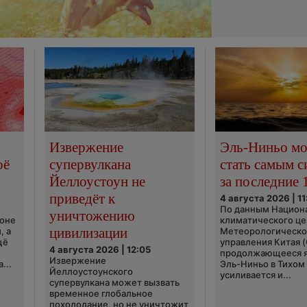
Извержение
Эль-Ниньо м
оё
супервулкана
стать самым 
Йеллоустоун не
за последние 
приведёт к
4 августа 2026 | 11
По данным Национ
уничтожению
ионе
климатического це
цивилизации
, а
Метеорологическо
щё
управления Китая 
4 августа 2026 | 12:05
продолжающееся 
Извержение
...
Эль-Ниньо в Тихом
Йеллоустоунского
усиливается и...
супервулкана может вызвать
временное глобальное
похолодание, но не уничтожит