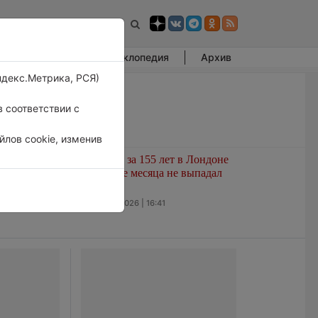
Фотогалерея
Энциклопедия
Архив
ндекс.Метрика, РСЯ)
 соответствии с
лов cookie, изменив
развитием
Впервые за 155 лет в Лондоне
ашем
в течение месяца не выпадал
нале
дождь
5 августа 2026 | 16:41