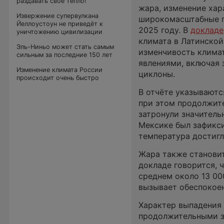
раздавать своё тепло!
жара, изменение хар
Извержение супервулкана
широкомасштабные п
Йеллоустоун не приведёт к
2025 году. В
докладе
уничтожению цивилизации
климата в Латинско
Эль-Ниньо может стать самым
изменчивость клима
сильным за последние 150 лет
явлениями, включая 
Изменение климата России
циклоны.
происходит очень быстро
В отчёте указываютс
при этом продолжит
затронули значитель
Мексике был зафикси
температура достигл
Жара также становит
докладе говорится, ч
среднем около 13 00
вызывает обеспокоен
Характер выпадения 
продолжительными з