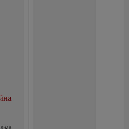
йна
рдная