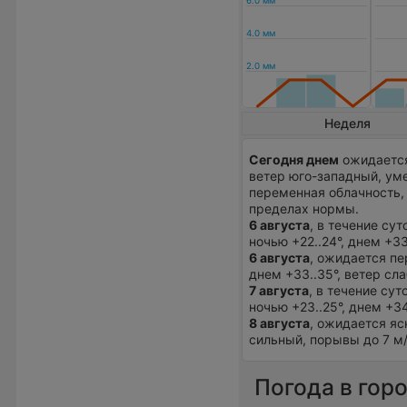
Неделя
Сегодня днем
ожидается
ветер юго-западный, ум
переменная облачность, 
пределах нормы.
6 августа
, в течение су
ночью +22..24°, днем +33
6 августа
, ожидается пе
днем +33..35°, ветер сл
7 августа
, в течение су
ночью +23..25°, днем +3
8 августа
, ожидается яс
сильный, порывы до 7 м/
Погода в гор