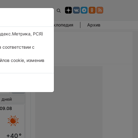
Фотогалерея
Энциклопедия
Архив
ндекс.Метрика, РСЯ)
 соответствии с
лов cookie, изменив
ни
 дней
 09.08
+40
°