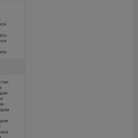
ь
вск
вск
нск
вль
стан
а
дия
ия
ия
ория
ария
я
анка
я