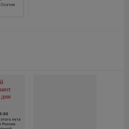
 Осетия
ой
пают
 дни
03:30
этого лета
е России.
альной