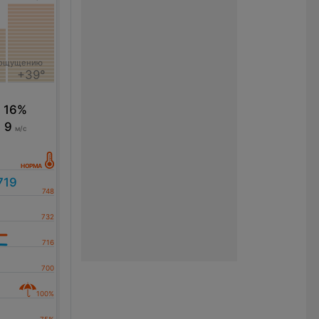
°
 ощущению
+39°
16%
9
м/с