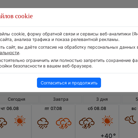
йлов cookie
Стихия
Природа
Технологии
Видео
айлы cookie, форму обратной связи и сервисы веб-аналитики (Я
сайта, анализа трафика и показа релевантной рекламы.
ь сайт, вы даёте согласие на обработку персональных данных в
альности
.
тоятельно ограничить или полностью запретить сохранение фай
ройки безопасности в вашем веб-браузере.
США
Канзас
Чи
Погода в Чини
Согласиться и продолжить
Сегодня
Завтра
3 дня
5
чт 06.08
пт 07.08
сб 08.08
вс
+40
°