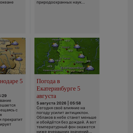
 океане
природоохранных наук...
нодаре 5
Погода в
Екатеринбурге 5
августа
5:29
ование
5 августа 2026 | 05:58
ешается
Сегодня своё влияние на
ещаясь с
погоду усилит антициклон.
я
Облаков в небе станет меньше
и прекратит
и обойдётся без дождей. А вот
зирует
температурный фон окажется
ниже вчерашних значений...