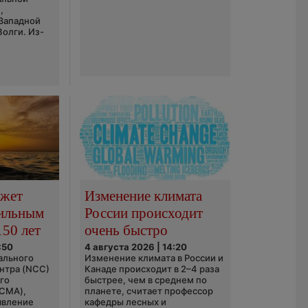
,
 Западной
Волги. Из-
ожет
Изменение климата
сильным
России происходит
150 лет
очень быстро
:50
4 августа 2026 | 14:20
ального
Изменение климата в России и
нтра (NCC)
Канаде происходит в 2–4 раза
го
быстрее, чем в среднем по
(CMA),
планете, считает профессор
явление
кафедры лесных и