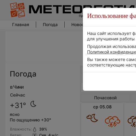
Использование фа
Главная
Погода
Новости погоды
Климат
Наш сайт использует ф
для улучшения работы 
Продолжая использоват
Политикой конфиденци
Вы также можете самос
соответствующие наст
Весь мир
Погода
в Чини
Сейчас
Почасовой
+31°
ср 05.08
ясно
По ощущению +30°
Влажность:
39
%
Ветер:
Сев, 4
м/с