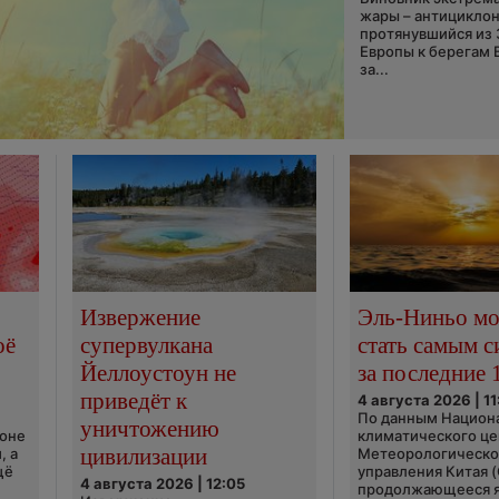
жары – антициклон
протянувшийся из
Европы к берегам 
за...
Извержение
Эль-Ниньо м
оё
супервулкана
стать самым 
Йеллоустоун не
за последние 
приведёт к
4 августа 2026 | 11
По данным Национ
уничтожению
ионе
климатического це
цивилизации
, а
Метеорологическо
щё
управления Китая 
4 августа 2026 | 12:05
продолжающееся 