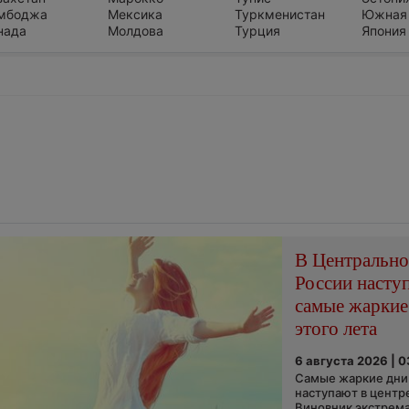
мбоджа
Мексика
Туркменистан
Южная
нада
Молдова
Турция
Япония
В Центральн
России насту
самые жаркие
этого лета
6 августа 2026 | 
Самые жаркие дни 
наступают в центр
Виновник экстрем