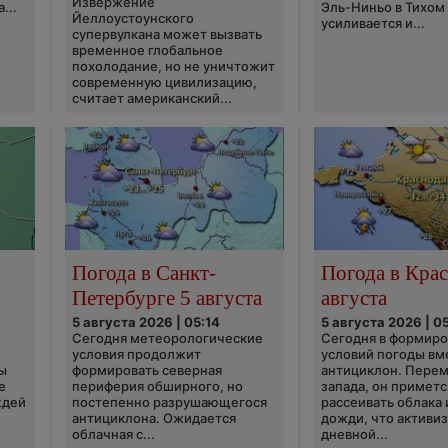
Извержение
...
Эль-Ниньо в Тихом
Йеллоустоунского
усиливается и...
супервулкана может вызвать
временное глобальное
похолодание, но не уничтожит
современную цивилизацию,
считает американский...
Погода в Санкт-
Погода в Крас
Петербурге 5 августа
августа
5 августа 2026 | 05:14
5 августа 2026 | 0
Сегодня метеорологические
Сегодня в формир
условия продолжит
условий погоды вм
ы
формировать северная
антициклон. Перем
е
периферия обширного, но
запада, он приметс
ждей
постепенно разрушающегося
рассеивать облака 
антициклона. Ожидается
дожди, что активи
облачная с...
дневной...