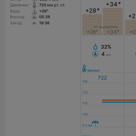
+34
°
Давление:
720
мм рт. ст.
+28
°
Вода:
+26°
+2
Восход:
05:39
Заход:
19:36
по ощущению
+28°
+34°
+2
32%
4
м/с