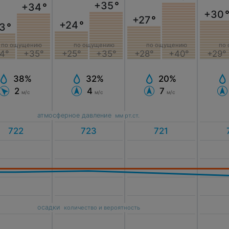
+35
°
+34
°
+30
+27
°
+24
°
3
°
по ощущению
по ощущению
по ощущению
по
+25°
+35°
4°
+35°
+28°
+40°
+29°
32%
38%
20%
4
2
7
м/с
м/с
м/с
атмосферное давление
мм рт.ст.
осадки
количество и вероятность