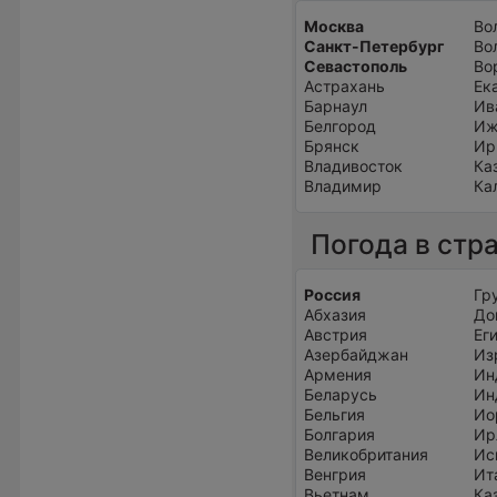
Москва
Во
Санкт-Петербург
Во
Севастополь
Во
Астрахань
Ек
Барнаул
Ив
Белгород
Иж
Брянск
Ир
Владивосток
Ка
Владимир
Ка
Погода в стр
Россия
Гр
Абхазия
До
Австрия
Ег
Азербайджан
Из
Армения
Ин
Беларусь
Ин
Бельгия
Ио
Болгария
Ир
Великобритания
Ис
Венгрия
Ит
Вьетнам
Ка