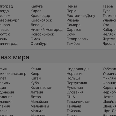
лгоград
Калуга
Пенза
Тверь
логда
Киров
Пермь
Тула
ронеж
Краснодар
Ростов-на-Дону
Тюмен
атеринбург
Красноярск
Рязань
Ульяно
аново
Липецк
Самара
Уфа
евск
Нижний Новгород
Саратов
Хабаро
кутск
Новосибирск
Сочи
Челяби
зань
Омск
Ставрополь
Якутск
лининград
Оренбург
Тамбов
Яросла
анах мира
узия
Кения
Нидерланды
Узбеки
миниканская республика
Кипр
Норвегия
Украин
ипет
Китай
Польша
Финлян
раиль
Куба
Португалия
Франц
дия
Кыргызстан
Румыния
Хорват
донезия
Латвия
Словакия
Черног
рдания
Литва
США
Чехия
ландия
Малайзия
Таджикистан
Швейц
пания
Мальдивы
Тайланд
Швеци
алия
Мальта
Тайвань
Шри-Л
захстан
Марокко
Тунис
Эстони