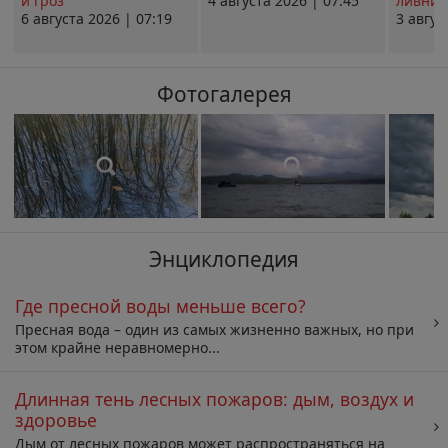
и гроз
4 августа 2026 | 07:45
ливни 
6 августа 2026 | 07:19
3 авгус
Фотогалерея
Энциклопедия
Где пресной воды меньше всего?
Пресная вода – один из самых жизненно важных, но при
этом крайне неравномерно...
Длинная тень лесных пожаров: дым, воздух и
здоровье
Дым от лесных пожаров может распространяться на