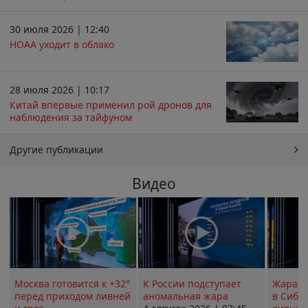
30 июля 2026 | 12:40
НОАА уходит в облако
28 июля 2026 | 10:17
Китай впервые применил рой дронов для
наблюдения за тайфуном
Другие публикации
Видео
Москва готовится к +32°
К России подступает
Жара в
перед приходом ливней
аномальная жара
в Сиби