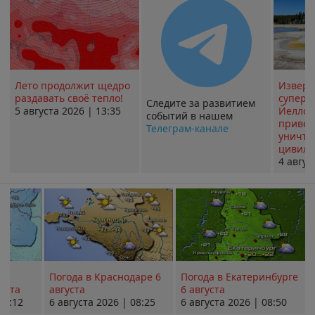
Лето продолжит щедро
Извер
раздавать своё тепло!
суперв
Следите за развитием
5 августа 2026 | 13:35
Йеллоу
событий в нашем
привед
Телеграм-канале
уничт
цивили
4 авгус
Погода в Краснодаре 6
Погода в Екатеринбурге
уста
августа
6 августа
08:12
6 августа 2026 | 08:25
6 августа 2026 | 08:50