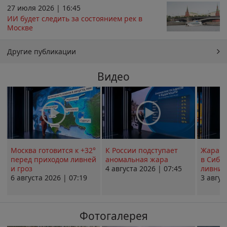
27 июля 2026 | 16:45
ИИ будет следить за состоянием рек в
Москве
Другие публикации
Видео
Москва готовится к +32°
К России подступает
Жара в
перед приходом ливней
аномальная жара
в Сиби
и гроз
4 августа 2026 | 07:45
ливни 
6 августа 2026 | 07:19
3 авгус
Фотогалерея