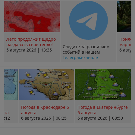
Лето продолжит щедро
Прилож
раздавать своё тепло!
маршру
Следите за развитием
5 августа 2026 | 13:35
6 авгус
событий в нашем
Телеграм-канале
Погода в Краснодаре 6
Погода в Екатеринбурге
уста
августа
6 августа
08:12
6 августа 2026 | 08:25
6 августа 2026 | 08:50