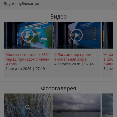
Другие публикации
Видео
Москва готовится к +32°
К России подступает
Жара в
перед приходом ливней
аномальная жара
в Сиби
и гроз
4 августа 2026 | 07:45
ливни 
6 августа 2026 | 07:19
3 авгус
Фотогалерея