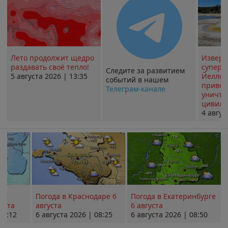
Лето продолжит щедро
Извер
раздавать своё тепло!
суперв
Следите за развитием
5 августа 2026 | 13:35
Йеллоу
событий в нашем
привед
Телеграм-канале
уничт
цивили
4 авгус
Погода в Краснодаре 6
Погода в Екатеринбурге
уста
августа
6 августа
08:12
6 августа 2026 | 08:25
6 августа 2026 | 08:50