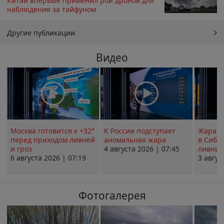
Китай впервые применил рой дронов для
наблюдения за тайфуном
Другие публикации
Видео
Москва готовится к +32°
К России подступает
Жара в
перед приходом ливней
аномальная жара
в Сиби
и гроз
4 августа 2026 | 07:45
ливни 
6 августа 2026 | 07:19
3 авгус
Фотогалерея