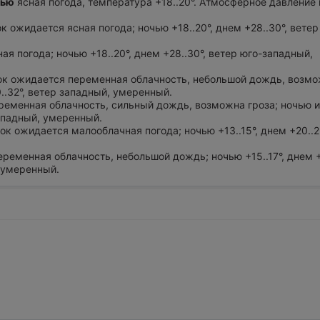
чью
ясная погода, температура +18..20°. Атмосферное давление 
ок ожидается ясная погода; ночью +18..20°, днем +28..30°, ветер
ная погода; ночью +18..20°, днем +28..30°, ветер юго-западный,
ток ожидается переменная облачность, небольшой дождь, возмо
0..32°, ветер западный, умеренный.
еременная облачность, сильный дождь, возможна гроза; ночью 
западный, умеренный.
ток ожидается малооблачная погода; ночью +13..15°, днем +20..2
еременная облачность, небольшой дождь; ночью +15..17°, днем +1
 умеренный.