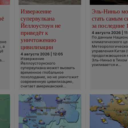
Извержение
Эль-Ниньо м
оё
супервулкана
стать самым 
Йеллоустоун не
за последние 
приведёт к
4 августа 2026 | 11
По данным Национ
уничтожению
ионе
климатического це
цивилизации
, а
Метеорологическо
щё
управления Китая 
4 августа 2026 | 12:05
продолжающееся 
Извержение
...
Эль-Ниньо в Тихом
Йеллоустоунского
усиливается и...
супервулкана может вызвать
временное глобальное
похолодание, но не уничтожит
современную цивилизацию,
считает американский...