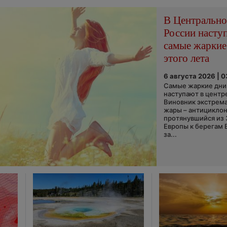
В Центральн
России насту
самые жаркие
этого лета
6 августа 2026 | 
Самые жаркие дни 
наступают в центр
Виновник экстрем
жары – антициклон
протянувшийся из
Европы к берегам 
за...