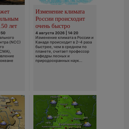
ожет
Изменение климата
сильным
России происходит
150 лет
очень быстро
:50
4 августа 2026 | 14:20
ального
Изменение климата в России и
нтра (NCC)
Канаде происходит в 2–4 раза
го
быстрее, чем в среднем по
(CMA),
планете, считает профессор
явление
кафедры лесных и
 океане
природоохранных наук...