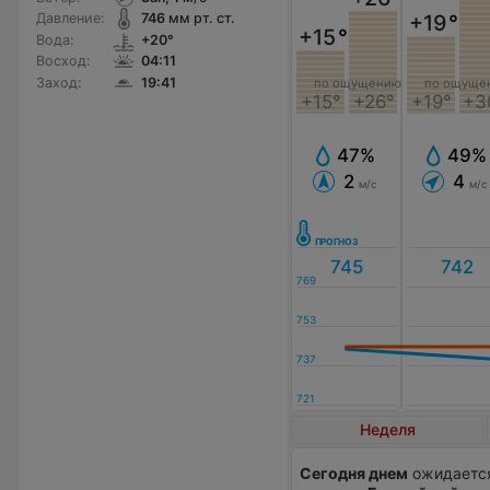
+19
°
Давление:
746
мм рт. ст.
+15
°
Вода:
+20°
Восход:
04:11
Заход:
19:41
по ощущению
по ощуще
+15°
+26°
+19°
+3
47%
49%
2
4
м/с
м/с
Неделя
Сегодня днем
ожидается