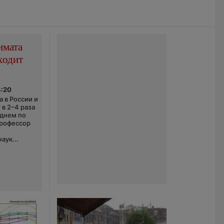
имата
ходит
4:20
 в России и
 в 2–4 раза
еднем по
профессор
аук...