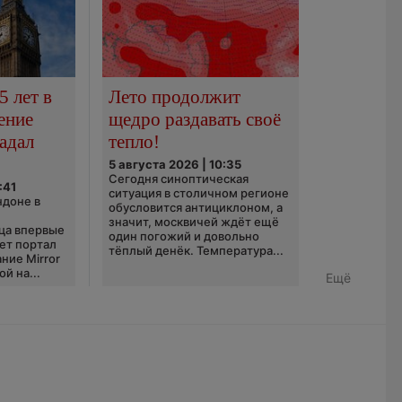
5 лет в
Лето продолжит
ение
щедро раздавать своё
адал
тепло!
5 августа 2026 | 10:35
Сегодня синоптическая
:41
ситуация в столичном регионе
ндоне в
обусловится антициклоном, а
значит, москвичей ждёт ещё
ца впервые
один погожий и довольно
ает портал
тёплый денёк. Температура...
ние Mirror
й на...
Ещё