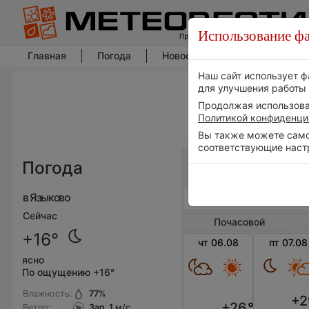
Использование фа
Главная
Погода
Новости погоды
Климат
Наш сайт использует ф
для улучшения работы 
Продолжая использоват
Политикой конфиденци
Вы также можете самос
соответствующие наст
Весь мир
Погода
в Языково
Сейчас
Почасовой
+16°
чт 06.08
пт 07.08
ясно
По ощущению +16°
Влажность:
77
%
+2
+26
°
Ветер:
Зап, 1
м/с