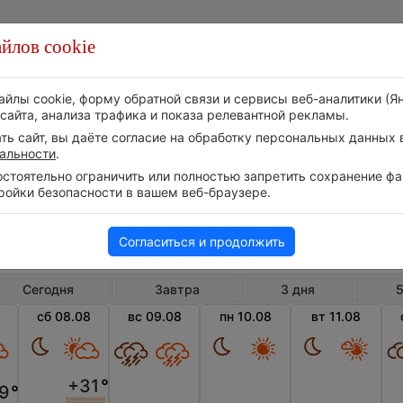
йлов cookie
Стихия
Природа
Технологии
Видео
айлы cookie, форму обратной связи и сервисы веб-аналитики (Я
сайта, анализа трафика и показа релевантной рекламы.
ь сайт, вы даёте согласие на обработку персональных данных в
альности
.
тоятельно ограничить или полностью запретить сохранение фай
ройки безопасности в вашем веб-браузере.
Россия
Ульяновская область
Язы
Погода в Языково на неделю
Согласиться и продолжить
Сегодня
Завтра
3 дня
5
сб 08.08
вс 09.08
пн 10.08
вт 11.08
+31
°
9
°