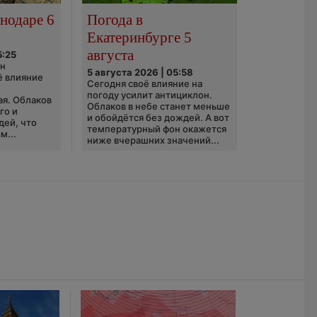
нодаре 6
Погода в
Екатеринбурге 5
августа
5:25
он
5 августа 2026 | 05:58
ё влияние
Сегодня своё влияние на
ю
погоду усилит антициклон.
ая. Облаков
Облаков в небе станет меньше
го и
и обойдётся без дождей. А вот
дей, что
температурный фон окажется
м...
ниже вчерашних значений...