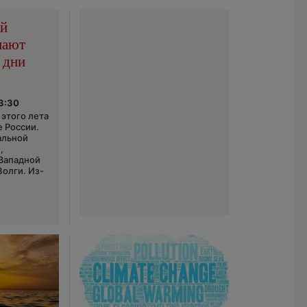
ой
пают
 дни
03:30
этого лета
е России.
альной
,
 Западной
Волги. Из-