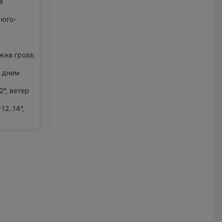
в
 юго-
жна гроза;
и днем
2°, ветер
2..14°,