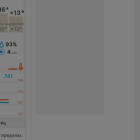
16
°
+13
°
по ощущению
16°
+13°
93%
4
м/с
сяц
в пределах