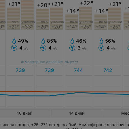
+22
°
+21
°
+21
°
+21
°
+20
°
+
+14
°
+14
°
по ощущению
по ощущению
нию
по ощущению
по ощущению
+20°
+20°
+14°
+25°
0°
+21°
+33°
+14°
+25°
+
85%
56%
49%
46%
4
4
4
3
м/с
м/с
м/с
м/с
атмосферное давление
мм рт.ст.
10 дней
14 дней
Ме
 ясная погода, +25..27°, ветер слабый. Атмосферное давление 