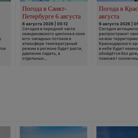
Погода в Санкт-
Погода в Крас
Петербурге 6 августа
августа
6 августа 2026 | 05:12
6 августа 2026 | 0
Сегодня в передней части
Сегодня антицикл
скандинавского циклона в зоне
распространит сво
у
юго-западных потоков в
на всю территори
атмосфере температурный
Краснодарского кр
ток
режим в регионе будет расти,
в небе будет немно
давление падать, в
обойдётся без дож
отдельных...
поможет солнечны