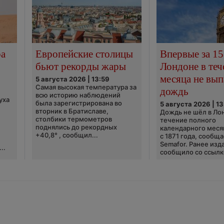
ра
Европейские столицы
Впервые за 15
бьют рекорды жары
Лондоне в теч
месяца не вып
5 августа 2026 | 13:59
Самая высокая температура за
дождь
всю историю наблюдений
уха
была зарегистрирована во
5 августа 2026 | 13
вторник в Братиславе,
Дождь не шёл в Ло
столбики термометров
течение полного
поднялись до рекордных
календарного меся
+40,8° , сообщил...
с 1871 года, сообщ
Semafor. Ранее изда
..
сообщило со ссылко