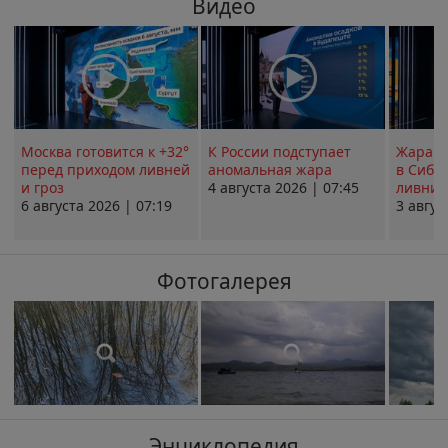
Видео
Москва готовится к +32°
К России подступает
Жара в
перед приходом ливней
аномальная жара
в Сиби
и гроз
4 августа 2026 | 07:45
ливни 
6 августа 2026 | 07:19
3 авгус
Фотогалерея
Энциклопедия