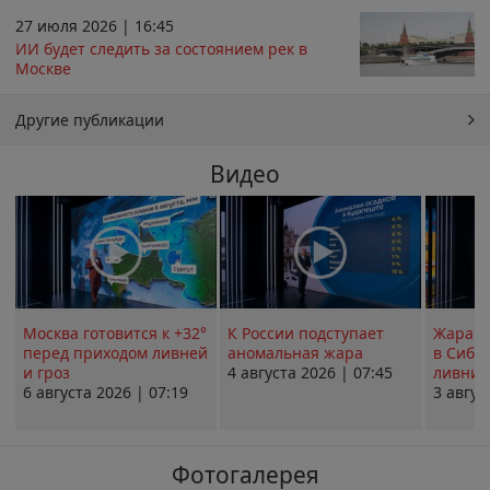
27 июля 2026 | 16:45
ИИ будет следить за состоянием рек в
Москве
Другие публикации
Видео
Москва готовится к +32°
К России подступает
Жара в
перед приходом ливней
аномальная жара
в Сиби
и гроз
4 августа 2026 | 07:45
ливни 
6 августа 2026 | 07:19
3 авгус
Фотогалерея