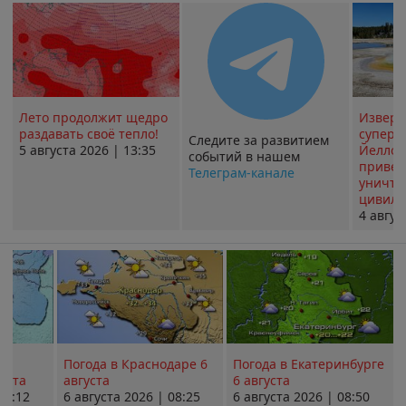
Лето продолжит щедро
Извер
раздавать своё тепло!
суперв
Следите за развитием
5 августа 2026 | 13:35
Йеллоу
событий в нашем
привед
Телеграм-канале
уничт
цивили
4 авгус
Погода в Краснодаре 6
Погода в Екатеринбурге
уста
августа
6 августа
08:12
6 августа 2026 | 08:25
6 августа 2026 | 08:50