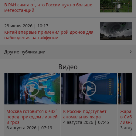
В РАН считают, что России нужно больше
метеостанций
28 июля 2026 | 10:17
Китай впервые применил рой дронов для
наблюдения за тайфуном
Другие публикации
Видео
Москва готовится к +32°
К России подступает
Жара в
перед приходом ливней
аномальная жара
в Сиби
и гроз
4 августа 2026 | 07:45
ливни 
6 августа 2026 | 07:19
3 авгус