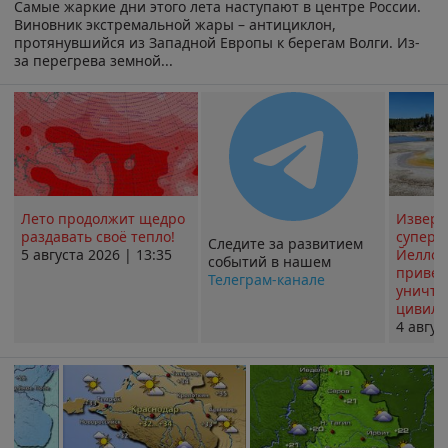
Самые жаркие дни этого лета наступают в центре России.
Виновник экстремальной жары – антициклон,
протянувшийся из Западной Европы к берегам Волги. Из-
за перегрева земной...
Лето продолжит щедро
Извер
раздавать своё тепло!
суперв
Следите за развитием
5 августа 2026 | 13:35
Йеллоу
событий в нашем
привед
Телеграм-канале
уничт
цивили
4 авгус