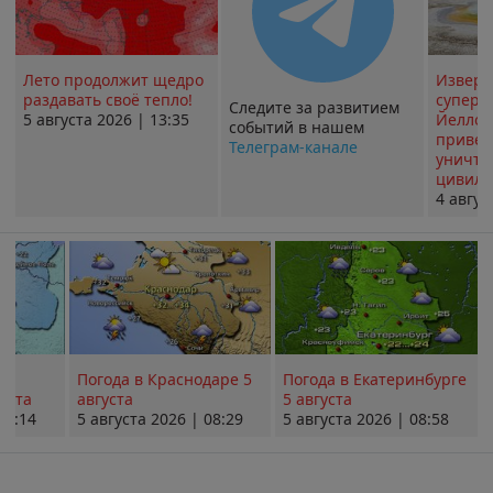
Лето продолжит щедро
Извер
раздавать своё тепло!
суперв
Следите за развитием
5 августа 2026 | 13:35
Йеллоу
событий в нашем
привед
Телеграм-канале
уничт
цивили
4 авгус
Погода в Краснодаре 5
Погода в Екатеринбурге
уста
августа
5 августа
08:14
5 августа 2026 | 08:29
5 августа 2026 | 08:58