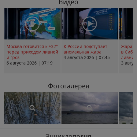
Видео
Москва готовится к +32°
К России подступает
Жара в
перед приходом ливней
аномальная жара
в Сиби
и гроз
4 августа 2026 | 07:45
ливни 
6 августа 2026 | 07:19
3 авгус
Фотогалерея
Энциклопедия