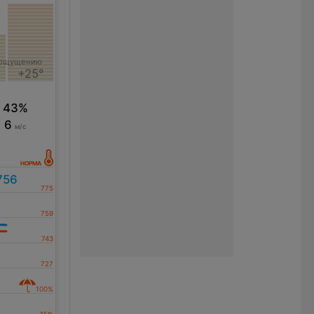
 ощущению
+25°
43%
6
м/с