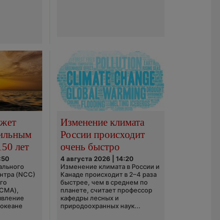
ожет
Изменение климата
сильным
России происходит
150 лет
очень быстро
:50
4 августа 2026 | 14:20
ального
Изменение климата в России и
нтра (NCC)
Канаде происходит в 2–4 раза
го
быстрее, чем в среднем по
(CMA),
планете, считает профессор
явление
кафедры лесных и
 океане
природоохранных наук...