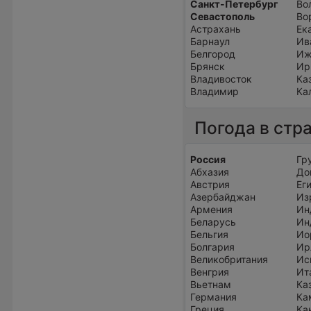
Санкт-Петербург
Во
Севастополь
Во
Астрахань
Ек
Барнаул
Ив
Белгород
Иж
Брянск
Ир
Владивосток
Ка
Владимир
Ка
Погода в стр
Россия
Гр
Абхазия
До
Австрия
Ег
Азербайджан
Из
Армения
Ин
Беларусь
Ин
Бельгия
Ио
Болгария
Ир
Великобритания
Ис
Венгрия
Ит
Вьетнам
Ка
Германия
Ка
Греция
Ка