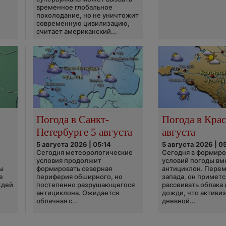
временное глобальное
похолодание, но не уничтожит
современную цивилизацию,
считает американский...
Погода в Санкт-
Погода в Крас
Петербурге 5 августа
августа
5 августа 2026 | 05:14
5 августа 2026 | 0
Сегодня метеорологические
Сегодня в формир
условия продолжит
условий погоды вм
ы
формировать северная
антициклон. Перем
е
периферия обширного, но
запада, он приметс
ждей
постепенно разрушающегося
рассеивать облака 
антициклона. Ожидается
дожди, что активи
облачная с...
дневной...