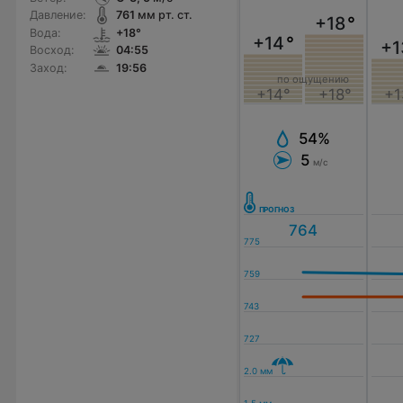
Давление:
761
мм рт. ст.
+18
°
Вода:
+18°
+14
°
+1
Восход:
04:55
Заход:
19:56
по ощущению
+14°
+18°
+1
54%
5
м/с