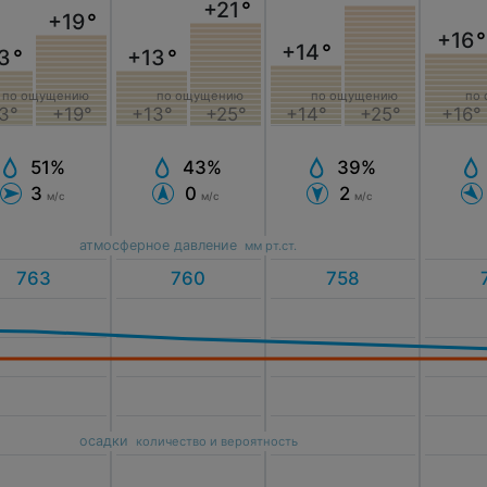
+21
°
+19
°
+16
°
+14
°
3
°
+13
°
по ощущению
по ощущению
по ощущению
по
3°
+19°
+13°
+25°
+14°
+25°
+16°
51%
43%
39%
3
0
2
м/с
м/с
м/с
атмосферное давление
мм рт.ст.
осадки
количество и вероятность