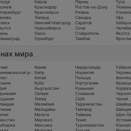
логда
Киров
Пермь
Тула
ронеж
Краснодар
Ростов-на-Дону
Тюмен
атеринбург
Красноярск
Рязань
Ульяно
аново
Липецк
Самара
Уфа
евск
Нижний Новгород
Саратов
Хабаро
кутск
Новосибирск
Сочи
Челяби
зань
Омск
Ставрополь
Якутск
лининград
Оренбург
Тамбов
Яросла
анах мира
узия
Кения
Нидерланды
Узбеки
миниканская республика
Кипр
Норвегия
Украин
ипет
Китай
Польша
Финлян
раиль
Куба
Португалия
Франц
дия
Кыргызстан
Румыния
Хорват
донезия
Латвия
Словакия
Черног
рдания
Литва
США
Чехия
ландия
Малайзия
Таджикистан
Швейц
пания
Мальдивы
Тайланд
Швеци
алия
Мальта
Тайвань
Шри-Л
захстан
Марокко
Тунис
Эстони
мбоджа
Мексика
Туркменистан
Южная
нада
Молдова
Турция
Япония