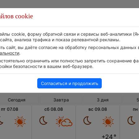
йлов cookie
Стихия
Природа
Технологии
Видео
айлы cookie, форму обратной связи и сервисы веб-аналитики (Я
сайта, анализа трафика и показа релевантной рекламы.
ь сайт, вы даёте согласие на обработку персональных данных в
альности
.
тоятельно ограничить или полностью запретить сохранение фай
ройки безопасности в вашем веб-браузере.
Великобритания
Англия
Сент-Ко
Погода в Сент-Коламб
Согласиться и продолжить
Сегодня
Завтра
3 дня
5
пт 07.08
сб 08.08
вс 09.08
пн
+24
°