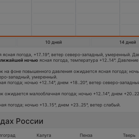
10 дней
14 дней
 ясная погода, +17..19°, ветер северо-западный, умеренный. Д
лижайшей ночью
ясная погода, температура +12..14°. Давлени
ток на фоне повышенного давления ожидается ясная погода; ночью
веро-западный, умеренный.
ая погода; ночью +12..14°, днем +18..20°, ветер северо-западны
ток ожидается малооблачная погода; ночью +12..14°, днем +20..22
ая погода; ночью +13..15°, днем +23..25°, ветер слабый.
одах России
лгоград
Калуга
Пенза
Тверь