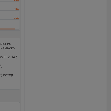
авление
е немного
 +12..14°,
й,
°, ветер