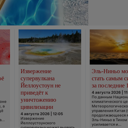
Извержение
Эль-Ниньо м
оё
супервулкана
стать самым 
Йеллоустоун не
за последние 
приведёт к
4 августа 2026 | 11
По данным Национ
уничтожению
ионе
климатического це
цивилизации
, а
Метеорологическо
щё
управления Китая 
4 августа 2026 | 12:05
продолжающееся 
Извержение
...
Эль-Ниньо в Тихом
Йеллоустоунского
усиливается и...
супервулкана может вызвать