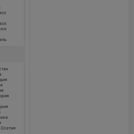
ь
вск
вск
нск
вль
стан
а
дия
ия
ия
ория
ария
я
анка
я
 Осетия