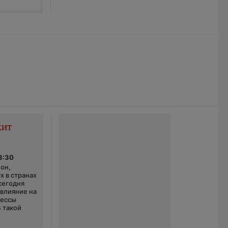
жит
3:30
он,
х в странах
сегодня
 влияние на
цессы
В такой