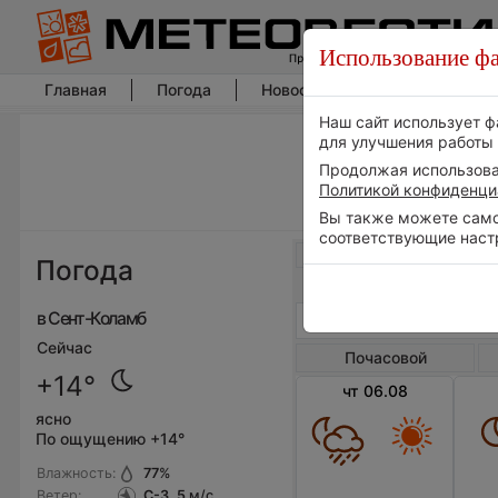
Использование фа
Главная
Погода
Новости погоды
Климат
Наш сайт использует ф
для улучшения работы 
Продолжая использоват
Политикой конфиденци
Вы также можете самос
соответствующие наст
Весь мир
Погода
в Сент-Коламб
Сейчас
Почасовой
+14°
чт 06.08
ясно
По ощущению +14°
Влажность:
77
%
Ветер:
С-З, 5
м/с