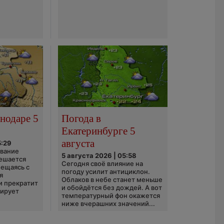
нодаре 5
Погода в
Екатеринбурге 5
августа
5:29
ование
5 августа 2026 | 05:58
ешается
Сегодня своё влияние на
ещаясь с
погоду усилит антициклон.
я
Облаков в небе станет меньше
и прекратит
и обойдётся без дождей. А вот
зирует
температурный фон окажется
ниже вчерашних значений...