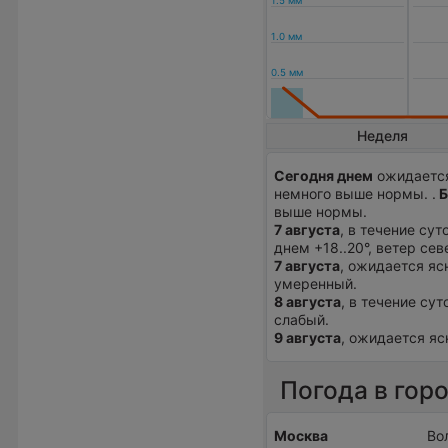
Неделя
Сегодня днем
ожидается
немного выше нормы. .
Б
выше нормы.
7 августа
, в течение су
днем +18..20°, ветер се
7 августа
, ожидается ясн
умеренный.
8 августа
, в течение су
слабый.
9 августа
, ожидается ясн
Погода в гор
Москва
Во