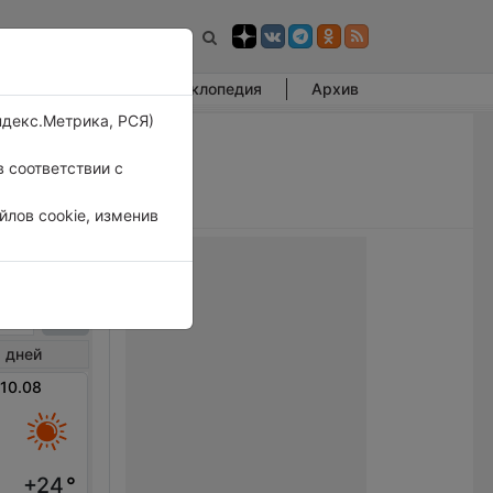
Фотогалерея
Энциклопедия
Архив
ндекс.Метрика, РСЯ)
 соответствии с
лов cookie, изменив
ламб
 дней
 10.08
+24
°