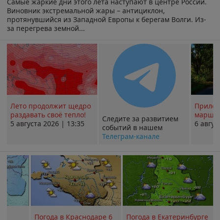
Самые жаркие дни этого лета наступают в центре России.
Виновник экстремальной жары – антициклон,
протянувшийся из Западной Европы к берегам Волги. Из-
за перегрева земной...
Лето продолжит щедро
Прилож
раздавать своё тепло!
маршру
Следите за развитием
5 августа 2026 | 13:35
6 авгус
событий в нашем
Телеграм-канале
Погода в Краснодаре 6
Погода в Екатеринбурге