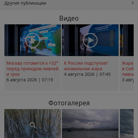
Другие публикации
Видео
Москва готовится к +32°
К России подступает
Жара в
перед приходом ливней
аномальная жара
в Сиби
и гроз
4 августа 2026 | 07:45
ливни 
6 августа 2026 | 07:19
3 авгус
Фотогалерея