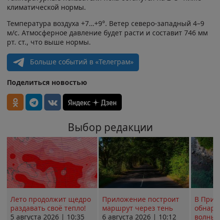
климатической нормы.
Температура воздуха +7…+9°. Ветер северо-западный 4–9
м/с. Атмосферное давление будет расти и составит 746 мм
рт. ст., что выше нормы.
Больше событий в «Телеграм»
Поделиться новостью
Выбор редакции
Лето продолжит щедро
Приложение построит
В Прим
раздавать своё тепло!
маршрут через тень
обнару
5 августа 2026 | 10:35
6 августа 2026 | 10:12
волны 