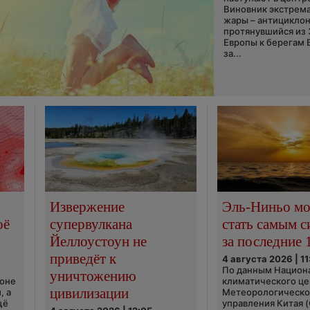
Виновник экстрем
жары – антициклон
протянувшийся из
Европы к берегам 
за...
Извержение
Эль-Ниньо м
оё
супервулкана
стать самым 
Йеллоустоун не
за последние 
приведёт к
4 августа 2026 | 11
По данным Национ
уничтожению
ионе
климатического це
цивилизации
, а
Метеорологическо
щё
управления Китая 