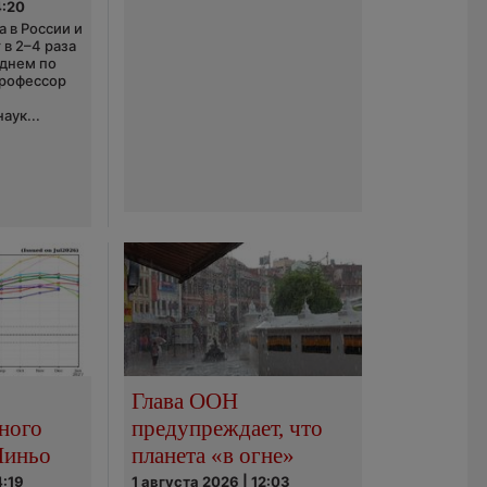
4:20
 в России и
 в 2–4 раза
еднем по
профессор
аук...
Глава ООН
ного
предупреждает, что
Ниньо
планета «в огне»
4:19
1 августа 2026 | 12:03