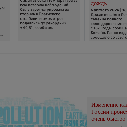
Самая высокая температура за
дождь
всю историю наблюдений
уха
была зарегистрирована во
5 августа 2026 | 13
вторник в Братиславе,
Дождь не шёл в Ло
столбики термометров
течение полного
поднялись до рекордных
календарного меся
+40,8° , сообщил...
с 1871 года, сообщ
Semafor. Ранее изда
..
сообщило со ссылко
Изменение кл
России проис
очень быстро