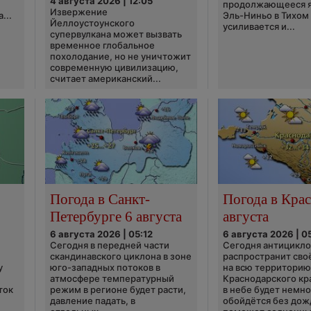
4 августа 2026 | 12:05
продолжающееся 
Извержение
...
Эль-Ниньо в Тихом
Йеллоустоунского
усиливается и...
супервулкана может вызвать
временное глобальное
похолодание, но не уничтожит
современную цивилизацию,
считает американский...
Погода в Санкт-
Погода в Крас
Петербурге 6 августа
августа
6 августа 2026 | 05:12
6 августа 2026 | 0
Сегодня в передней части
Сегодня антицикл
скандинавского циклона в зоне
распространит сво
у
юго-западных потоков в
на всю территори
атмосфере температурный
Краснодарского кр
ток
режим в регионе будет расти,
в небе будет немно
давление падать, в
обойдётся без дож