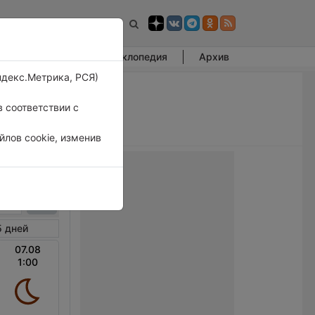
Фотогалерея
Энциклопедия
Архив
ндекс.Метрика, РСЯ)
 соответствии с
лов cookie, изменив
лит
5 дней
07.08
1:00