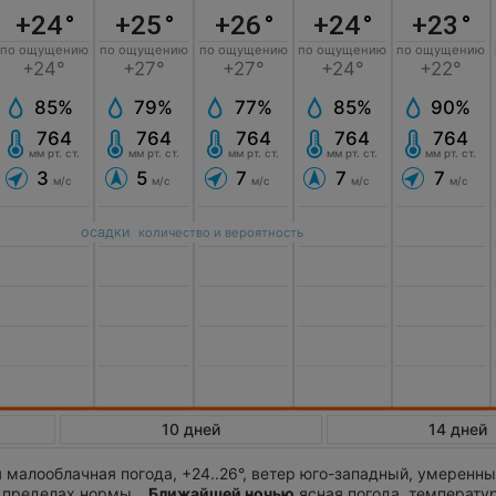
+24
°
+25
°
+26
°
+24
°
+23
°
по ощущению
по ощущению
по ощущению
по ощущению
по ощущению
+24°
+27°
+27°
+24°
+22°
85%
79%
77%
85%
90%
764
764
764
764
764
мм рт. ст.
мм рт. ст.
мм рт. ст.
мм рт. ст.
мм рт. ст.
3
5
7
7
7
м/с
м/с
м/с
м/с
м/с
осадки
количество и вероятность
10 дней
14 дней
малооблачная погода, +24..26°, ветер юго-западный, умеренны
 пределах нормы. .
Ближайшей ночью
ясная погода, температура