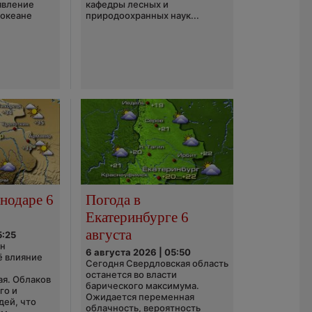
явление
кафедры лесных и
 океане
природоохранных наук...
нодаре 6
Погода в
Екатеринбурге 6
августа
5:25
он
6 августа 2026 | 05:50
ё влияние
Сегодня Свердловская область
ю
останется во власти
ая. Облаков
барического максимума.
го и
Ожидается переменная
дей, что
облачность, вероятность