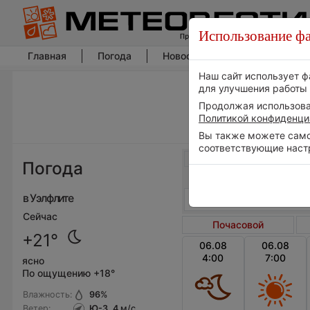
Использование фа
Главная
Погода
Новости погоды
Климат
Наш сайт использует ф
для улучшения работы 
Продолжая использоват
Политикой конфиденци
Вы также можете самос
соответствующие наст
Весь мир
Погода
в Уэлфлите
Сейчас
Почасовой
+21°
06.08
06.08
4:00
7:00
ясно
По ощущению +18°
Влажность:
96
%
Ветер:
Ю-З, 4
м/с