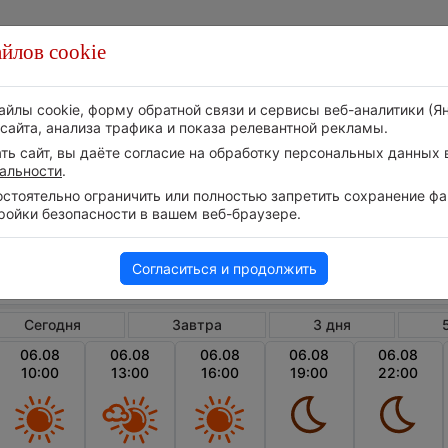
йлов cookie
Стихия
Природа
Технологии
Видео
айлы cookie, форму обратной связи и сервисы веб-аналитики (Я
сайта, анализа трафика и показа релевантной рекламы.
ь сайт, вы даёте согласие на обработку персональных данных в
альности
.
тоятельно ограничить или полностью запретить сохранение фай
ройки безопасности в вашем веб-браузере.
США
Массачусетс
Уэлф
Почасовой прогноз погоды в Уэлфлите
Согласиться и продолжить
Сегодня
Завтра
3 дня
06.08
06.08
06.08
06.08
06.08
10:00
13:00
16:00
19:00
22:00