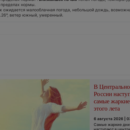
 пределах нормы.
ток ожидается малооблачная погода, небольшой дождь, возможна
..26°, ветер южный, умеренный.
В Центральн
России насту
самые жаркие
этого лета
6 августа 2026 | 
Самые жаркие дни 
наступают в центр