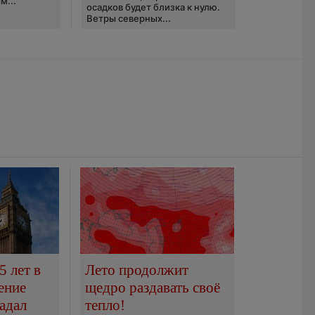
м...
осадков будет близка к нулю.
Ветры северных...
5 лет в
Лето продолжит
ение
щедро раздавать своё
адал
тепло!