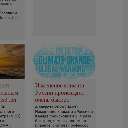
альной
,
 Западной
Волги. Из-
ожет
Изменение климата
сильным
России происходит
150 лет
очень быстро
:50
4 августа 2026 | 14:20
ального
Изменение климата в России и
нтра (NCC)
Канаде происходит в 2–4 раза
го
быстрее, чем в среднем по
(CMA),
планете, считает профессор