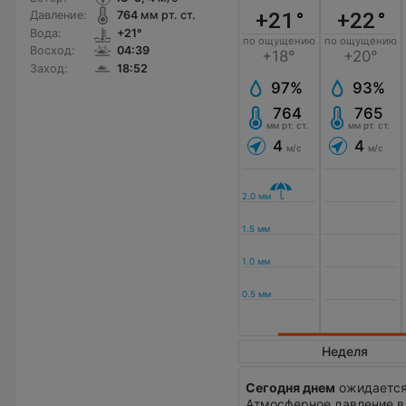
+21
°
+22
°
Давление:
764
мм рт. ст.
Вода:
+21°
по ощущению
по ощущению
Восход:
04:39
+18°
+20°
Заход:
18:52
97%
93%
764
765
мм рт. ст.
мм рт. ст.
4
4
м/с
м/с
Неделя
Сегодня днем
ожидается 
Атмосферное давление в