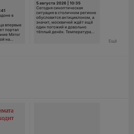
5 августа 2026 | 10:35
Сегодня синоптическая
:41
ситуация в столичном регионе
ндоне в
обусловится антициклоном, а
значит, москвичей ждёт ещё
ца впервые
один погожий и довольно
ает портал
тёплый денёк. Температура...
ние Mirror
й на...
Ещё
имата
ходит