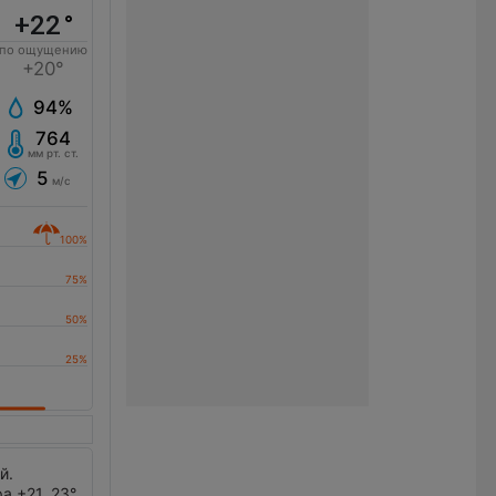
+22
°
по ощущению
+20°
94%
764
мм рт. ст.
5
м/с
й.
 +21..23°.