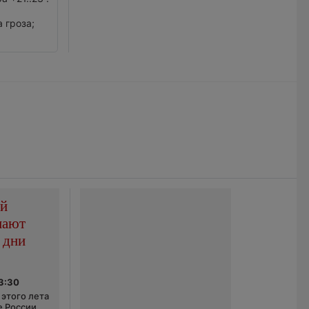
 гроза;
ой
пают
 дни
03:30
этого лета
е России.