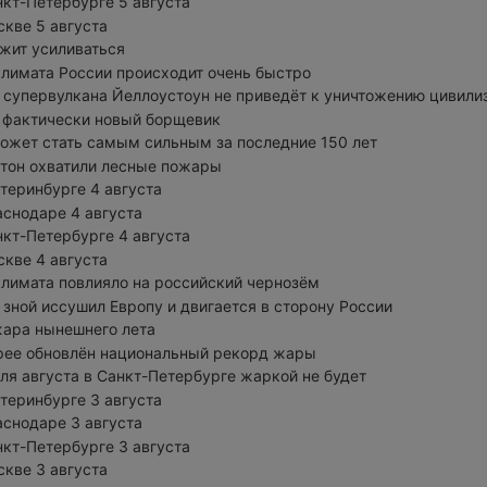
нкт-Петербурге 5 августа
скве 5 августа
жит усиливаться
лимата России происходит очень быстро
супервулкана Йеллоустоун не приведёт к уничтожению цивили
о фактически новый борщевик
ожет стать самым сильным за последние 150 лет
тон охватили лесные пожары
атеринбурге 4 августа
аснодаре 4 августа
нкт-Петербурге 4 августа
скве 4 августа
лимата повлияло на российский чернозём
зной иссушил Европу и двигается в сторону России
ара нынешнего лета
рее обновлён национальный рекорд жары
ля августа в Санкт-Петербурге жаркой не будет
атеринбурге 3 августа
аснодаре 3 августа
нкт-Петербурге 3 августа
скве 3 августа