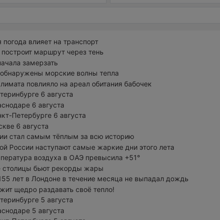
 погода влияет на транспорт
построит маршрут через тень
ачала замерзать
 обнаружены морские волны тепла
лимата повлияло на ареал обитания бабочек
атеринбурге 6 августа
аснодаре 6 августа
нкт-Петербурге 6 августа
скве 6 августа
ии стал самым тёплым за всю историю
ой России наступают самые жаркие дни этого лета
пература воздуха в ОАЭ превысила +51°
е столицы бьют рекорды жары
155 лет в Лондоне в течение месяца не выпадал дождь
жит щедро раздавать своё тепло!
атеринбурге 5 августа
аснодаре 5 августа