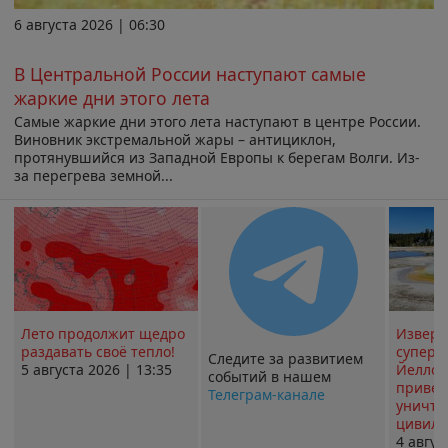
6 августа 2026 | 06:30
В Центральной России наступают самые
жаркие дни этого лета
Самые жаркие дни этого лета наступают в центре России.
Виновник экстремальной жары – антициклон,
протянувшийся из Западной Европы к берегам Волги. Из-
за перегрева земной...
Лето продолжит щедро
Извер
раздавать своё тепло!
суперв
Следите за развитием
5 августа 2026 | 13:35
Йеллоу
событий в нашем
привед
Телеграм-канале
уничт
цивили
4 авгус