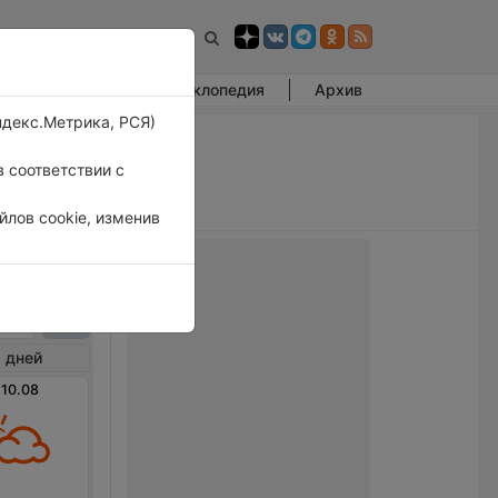
Фотогалерея
Энциклопедия
Архив
ндекс.Метрика, РСЯ)
 соответствии с
лов cookie, изменив
йей
 дней
 10.08