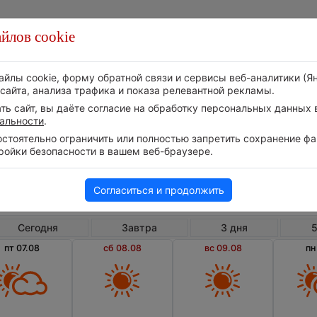
йлов cookie
Стихия
Природа
Технологии
Видео
айлы cookie, форму обратной связи и сервисы веб-аналитики (Я
сайта, анализа трафика и показа релевантной рекламы.
ь сайт, вы даёте согласие на обработку персональных данных в
альности
.
тоятельно ограничить или полностью запретить сохранение фай
ройки безопасности в вашем веб-браузере.
Пуэрто Рико
Ка
Погода в Кайее на 10 дней
Согласиться и продолжить
Сегодня
Завтра
3 дня
5
пт 07.08
сб 08.08
вс 09.08
пн