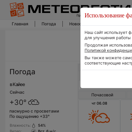
Использование фа
Главная
Погода
Новости погоды
Климат
Наш сайт использует ф
для улучшения работы 
Продолжая использоват
Политикой конфиденци
Вы также можете самос
соответствующие наст
Весь мир
Погода
в Кайее
Сейчас
Почасовой
+30°
чт 06.08
пасмурно с просветами
По ощущению +33°
Влажность:
54
%
Ветер:
Вст, 6
м/с