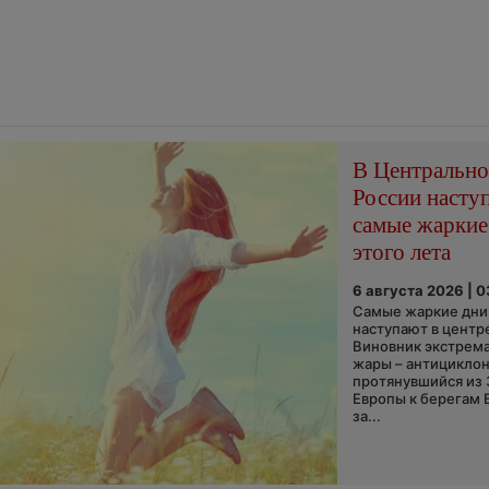
В Центральн
России насту
самые жаркие
этого лета
6 августа 2026 | 
Самые жаркие дни 
наступают в центр
Виновник экстрем
жары – антициклон
протянувшийся из
Европы к берегам 
за...