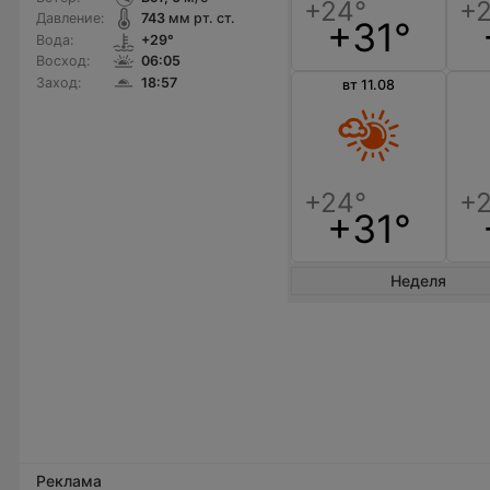
Давление:
743
мм рт. ст.
+31°
Вода:
+29°
Восход:
06:05
Заход:
18:57
вт 11.08
+31°
Неделя
Реклама