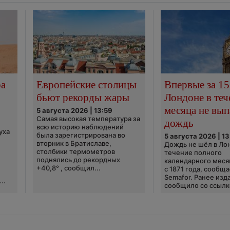
ра
Европейские столицы
Впервые за 15
бьют рекорды жары
Лондоне в теч
месяца не вып
5 августа 2026 | 13:59
Самая высокая температура за
дождь
всю историю наблюдений
уха
была зарегистрирована во
5 августа 2026 | 13
вторник в Братиславе,
Дождь не шёл в Ло
столбики термометров
течение полного
поднялись до рекордных
календарного меся
+40,8° , сообщил...
с 1871 года, сообщ
Semafor. Ранее изда
..
сообщило со ссылко