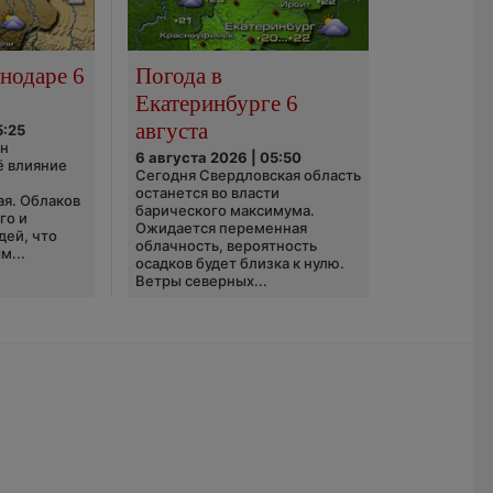
нодаре 6
Погода в
Екатеринбурге 6
августа
5:25
он
6 августа 2026 | 05:50
ё влияние
Сегодня Свердловская область
ю
останется во власти
ая. Облаков
барического максимума.
го и
Ожидается переменная
дей, что
облачность, вероятность
м...
осадков будет близка к нулю.
Ветры северных...