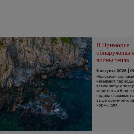
В Приморье
обнаружены 
волны тепла
6 августа 2026 | 0
Морскими волнами
называют периоды,
температура пове
моря пять и более 
подряд оказываетс
выше обычной кли
нормы для...