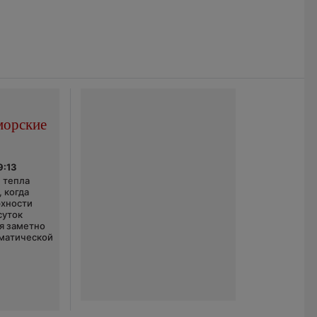
морские
9:13
 тепла
 когда
рхности
суток
я заметно
матической