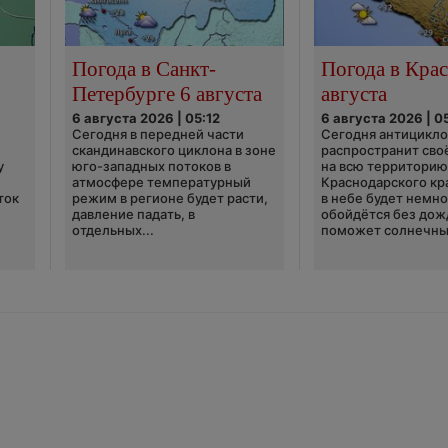
Погода в Санкт-
Погода в Крас
Петербурге 6 августа
августа
6 августа 2026 | 05:12
6 августа 2026 | 0
Сегодня в передней части
Сегодня антицикл
скандинавского циклона в зоне
распространит сво
у
юго-западных потоков в
на всю территори
атмосфере температурный
Краснодарского кр
ток
режим в регионе будет расти,
в небе будет немно
давление падать, в
обойдётся без дож
отдельных...
поможет солнечны