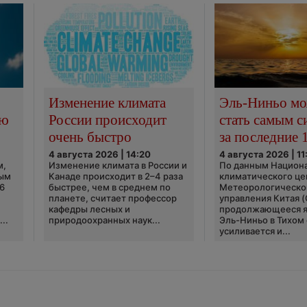
Изменение климата
Эль-Ниньо м
сю
России происходит
стать самым 
очень быстро
за последние 
4 августа 2026 | 14:20
4 августа 2026 | 11
м,
Изменение климата в России и
По данным Национ
ным
Канаде происходит в 2–4 раза
климатического це
6
быстрее, чем в среднем по
Метеорологическо
планете, считает профессор
управления Китая 
кафедры лесных и
продолжающееся 
..
природоохранных наук...
Эль-Ниньо в Тихом
усиливается и...