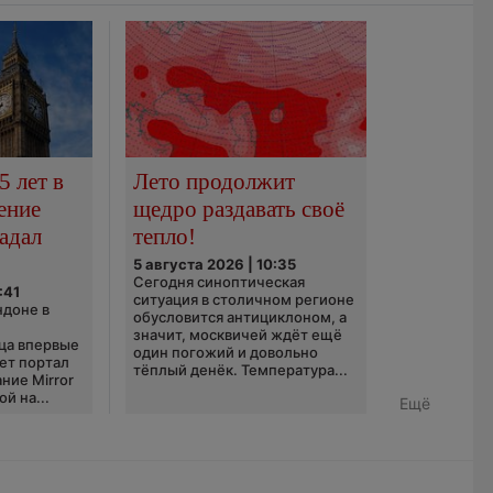
5 лет в
Лето продолжит
ение
щедро раздавать своё
адал
тепло!
5 августа 2026 | 10:35
Сегодня синоптическая
:41
ситуация в столичном регионе
ндоне в
обусловится антициклоном, а
значит, москвичей ждёт ещё
ца впервые
один погожий и довольно
ает портал
тёплый денёк. Температура...
ние Mirror
й на...
Ещё