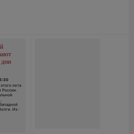
ой
пают
 дни
03:30
этого лета
е России.
альной
,
 Западной
Волги. Из-