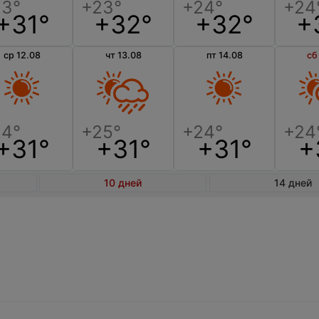
+31°
+32°
+32°
+
ср 12.08
чт 13.08
пт 14.08
сб
+31°
+31°
+31°
+
10 дней
14 дней