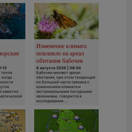
Изменение климата
морские
повлияло на ареал
обитания бабочек
9:13
6 августа 2026 | 08:54
 тепла
Бабочки меняют ареал
 когда
обитания, при этом тенденция
рхности
по большей части связана с
суток
изменением климата и
я заметно
экстремальными погодными
матической
явлениями, говорится в
исследовании,...