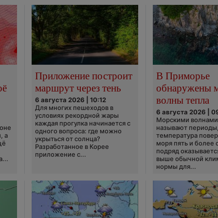
Приложение построит
В Приморье
оё
маршрут через тень
обнаружены 
волны тепла
6 августа 2026 | 10:12
Для многих пешеходов в
6 августа 2026 | 0
условиях рекордной жары
Морскими волнами
каждая прогулка начинается с
ионе
называют периоды,
одного вопроса: где можно
, а
температура пове
укрыться от солнца?
щё
моря пять и более 
Разработанное в Корее
подряд оказываетс
приложение с...
...
выше обычной кли
нормы для...