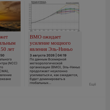
ожет
ВМО ожидает
сильным
усиление мощного
150 лет
явления Эль-Ниньо
:50
3 августа 2026 | 04:19
ального
По данным Всемирной
нтра (NCC)
метеорологической
го
организации (ВМО), Эль-Ниньо
(CMA),
продолжает неуклонно
явление
усиливаться и, как ожидается,
 океане
будет доминировать в
глобальных...
Ещё