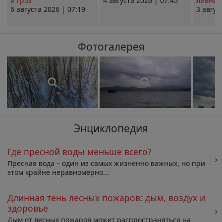
и гроз
4 августа 2026 | 07:45
ливни 
6 августа 2026 | 07:19
3 авгус
Фотогалерея
Энциклопедия
Где пресной воды меньше всего?
Пресная вода – один из самых жизненно важных, но при
этом крайне неравномерно...
Длинная тень лесных пожаров: дым, воздух и
здоровье
Дым от лесных пожаров может распространяться на