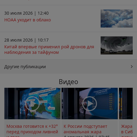
30 июля 2026 | 12:40
НОАА уходит в облако
28 июля 2026 | 10:17
Китай впервые применил рой дронов для
наблюдения за тайфуном
Другие публикации
Видео
Москва готовится к +32°
К России подступает
Жара в
перед приходом ливней
аномальная жара
в Сиби