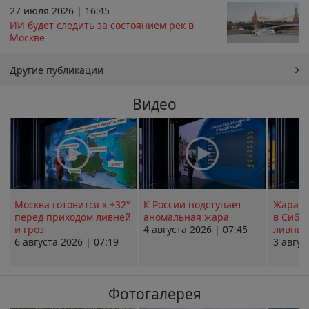
27 июля 2026 | 16:45
ИИ будет следить за состоянием рек в
Москве
Другие публикации
Видео
Москва готовится к +32°
К России подступает
Жара в
перед приходом ливней
аномальная жара
в Сиби
и гроз
4 августа 2026 | 07:45
ливни 
6 августа 2026 | 07:19
3 авгус
Фотогалерея