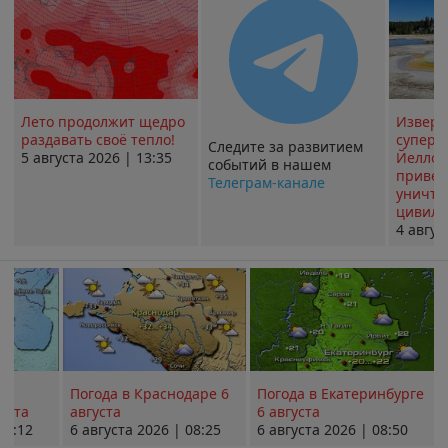
Лето продолжит щедро
Извер
раздавать своё тепло!
суперв
Следите за развитием
5 августа 2026 | 13:35
Йеллоу
событий в нашем
привед
Телеграм-канале
уничт
цивили
4 авгус
Погода в Краснодаре 6
Погода в Екатеринбурге
уста
августа
6 августа
08:12
6 августа 2026 | 08:25
6 августа 2026 | 08:50