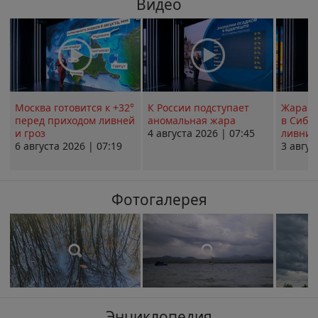
Видео
Москва готовится к +32°
К России подступает
Жара в
перед приходом ливней
аномальная жара
в Сиби
и гроз
4 августа 2026 | 07:45
ливни 
6 августа 2026 | 07:19
3 авгус
Фотогалерея
Энциклопедия