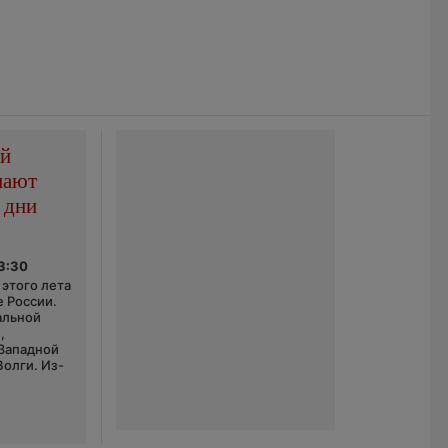
ой
пают
 дни
03:30
этого лета
е России.
альной
,
 Западной
Волги. Из-