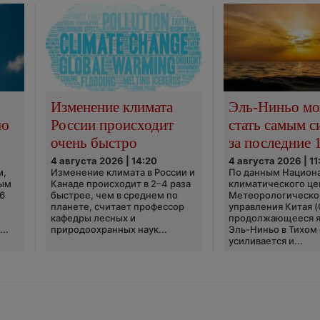
Изменение климата
Эль-Ниньо м
сю
России происходит
стать самым 
очень быстро
за последние 
4 августа 2026 | 14:20
4 августа 2026 | 11
м,
Изменение климата в России и
По данным Национ
ным
Канаде происходит в 2–4 раза
климатического це
6
быстрее, чем в среднем по
Метеорологическо
планете, считает профессор
управления Китая 
кафедры лесных и
продолжающееся 
..
природоохранных наук...
Эль-Ниньо в Тихом
усиливается и...