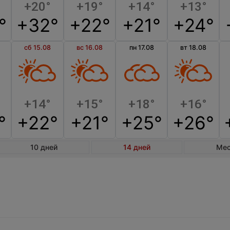
+20°
+19°
+14°
+13°
°
+32°
+22°
+21°
+24°
сб 15.08
вс 16.08
пн 17.08
вт 18.08
+14°
+15°
+18°
+16°
°
+22°
+21°
+25°
+26°
10 дней
14 дней
Ме