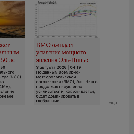
ожет
ВМО ожидает
сильным
усиление мощного
150 лет
явления Эль-Ниньо
:50
3 августа 2026 | 04:19
ального
По данным Всемирной
нтра (NCC)
метеорологической
го
организации (ВМО), Эль-Ниньо
(CMA),
продолжает неуклонно
явление
усиливаться и, как ожидается,
 океане
будет доминировать в
глобальных...
Ещё