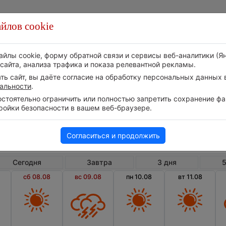
йлов cookie
Стихия
Природа
Технологии
Видео
айлы cookie, форму обратной связи и сервисы веб-аналитики (Я
сайта, анализа трафика и показа релевантной рекламы.
ь сайт, вы даёте согласие на обработку персональных данных в
альности
.
тоятельно ограничить или полностью запретить сохранение фай
ройки безопасности в вашем веб-браузере.
Россия
Самарская область
Орл
Погода в Орловке на 14 дней
Согласиться и продолжить
Сегодня
Завтра
3 дня
5
сб 08.08
вс 09.08
пн 10.08
вт 11.08