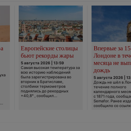
ра
Европейские столицы
Впервые за 15
бьют рекорды жары
Лондоне в теч
месяца не вып
5 августа 2026 | 13:59
Самая высокая температура за
дождь
всю историю наблюдений
уха
была зарегистрирована во
5 августа 2026 | 13
вторник в Братиславе,
Дождь не шёл в Ло
столбики термометров
течение полного
поднялись до рекордных
календарного меся
+40,8° , сообщил...
с 1871 года, сообщ
Semafor. Ранее изда
..
сообщило со ссылко