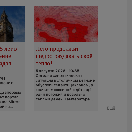
5 лет в
Лето продолжит
ение
щедро раздавать своё
адал
тепло!
5 августа 2026 | 10:35
Сегодня синоптическая
:41
ситуация в столичном регионе
ндоне в
обусловится антициклоном, а
значит, москвичей ждёт ещё
ца впервые
один погожий и довольно
ает портал
тёплый денёк. Температура...
ние Mirror
й на...
Ещё