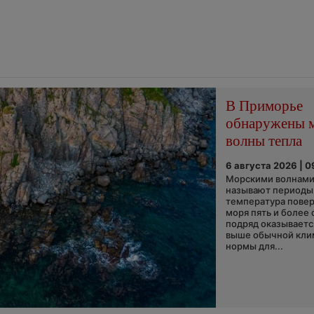
В Приморье
обнаружены 
волны тепла
6 августа 2026 | 0
Морскими волнами
называют периоды,
температура пове
моря пять и более 
подряд оказываетс
выше обычной кли
нормы для...