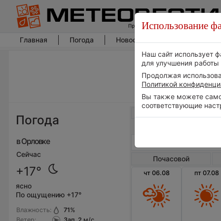
Использование фа
Главная
Погода
Новости погоды
Климат
Наш сайт использует ф
для улучшения работы 
Продолжая использоват
Политикой конфиденци
Вы также можете самос
соответствующие наст
Весь мир
Погода
в Орловке
Сейчас
Почасовой
+17°
чт 06.08
пт 07.08
ясно
По ощущению +17°
Влажность:
71
%
Ветер:
Зап, 2
м/с