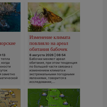
Изменение климата
морские
повлияло на ареал
обитания бабочек
9:13
6 августа 2026 | 08:54
 тепла
Бабочки меняют ареал
 когда
обитания, при этом тенденция
рхности
по большей части связана с
суток
изменением климата и
я заметно
экстремальными погодными
матической
явлениями, говорится в
исследовании,...