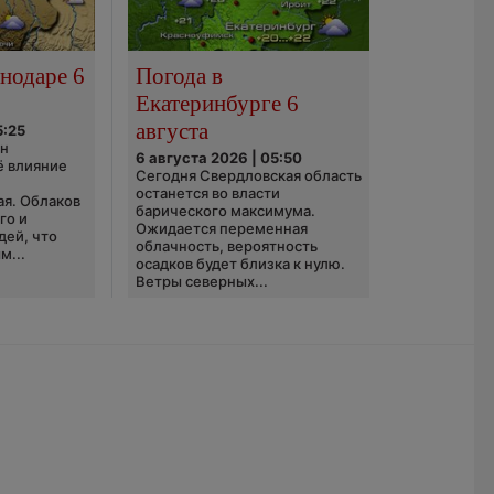
нодаре 6
Погода в
Екатеринбурге 6
августа
5:25
он
6 августа 2026 | 05:50
ё влияние
Сегодня Свердловская область
ю
останется во власти
ая. Облаков
барического максимума.
го и
Ожидается переменная
дей, что
облачность, вероятность
м...
осадков будет близка к нулю.
Ветры северных...