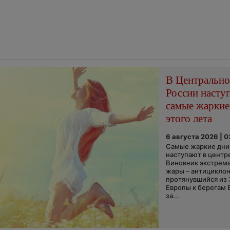
В Центральн
России насту
самые жаркие
этого лета
6 августа 2026 | 
Самые жаркие дни 
наступают в центр
Виновник экстрем
жары – антициклон
протянувшийся из
Европы к берегам 
за...