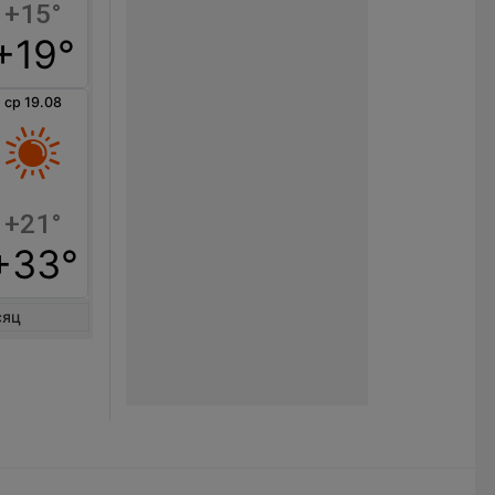
+15°
+19°
ср 19.08
+21°
+33°
сяц