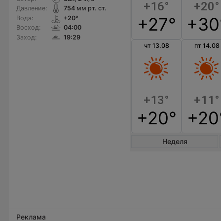
+16°
+20°
Давление:
754
мм рт. ст.
+27°
+30
Вода:
+20°
Восход:
04:00
Заход:
19:29
чт 13.08
пт 14.08
+13°
+11°
+20°
+20
Неделя
Реклама