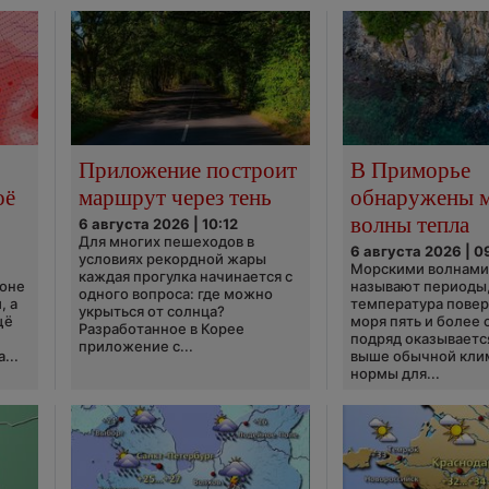
Приложение построит
В Приморье
оё
маршрут через тень
обнаружены 
волны тепла
6 августа 2026 | 10:12
Для многих пешеходов в
6 августа 2026 | 0
условиях рекордной жары
Морскими волнами
каждая прогулка начинается с
ионе
называют периоды,
одного вопроса: где можно
, а
температура пове
укрыться от солнца?
щё
моря пять и более 
Разработанное в Корее
подряд оказываетс
приложение с...
...
выше обычной кли
нормы для...