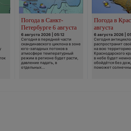
Погода в Санкт-
Погода в Крас
Петербурге 6 августа
августа
6 августа 2026 | 05:12
6 августа 2026 | 0
Сегодня в передней части
Сегодня антицикл
скандинавского циклона в зоне
распространит сво
у
юго-западных потоков в
на всю территори
атмосфере температурный
Краснодарского кр
ток
режим в регионе будет расти,
в небе будет немно
давление падать, в
обойдётся без дож
отдельных...
поможет солнечны