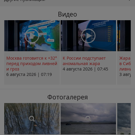
Видео
Москва готовится к +32°
К России подступает
Жара в
перед приходом ливней
аномальная жара
в Сиби
и гроз
4 августа 2026 | 07:45
ливни 
6 августа 2026 | 07:19
3 авгус
Фотогалерея