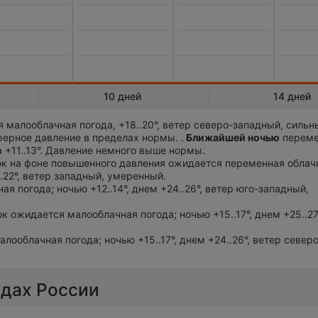
10 дней
14 дней
 малооблачная погода, +18..20°, ветер северо-западный, сильн
ферное давление в пределах нормы. .
Ближайшей ночью
переме
 +11..13°. Давление немного выше нормы.
ток на фоне повышенного давления ожидается переменная облач
..22°, ветер западный, умеренный.
ная погода; ночью +12..14°, днем +24..26°, ветер юго-западный,
ток ожидается малооблачная погода; ночью +15..17°, днем +25..27
алооблачная погода; ночью +15..17°, днем +24..26°, ветер север
одах России