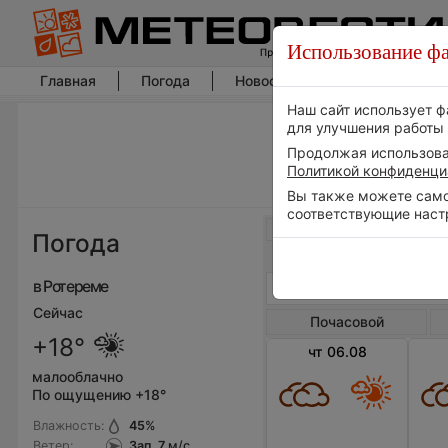
Использование фа
Главная
Погода
Новости погоды
Климат
Наш сайт использует ф
для улучшения работы 
Продолжая использоват
Политикой конфиденци
Вы также можете самос
соответствующие наст
Весь мир
Погода
в Ротереме
Сейчас
Почасовой
+18°
чт 06.08
малооблачно
По ощущению +18°
Влажность:
45
%
Ветер:
Зап, 7
м/с