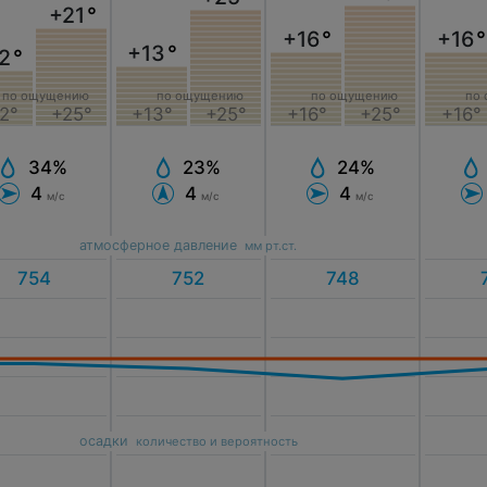
+21
°
+16
°
+16
°
+13
°
2
°
по ощущению
по
по ощущению
по ощущению
+13°
+25°
+16°
2°
+25°
+16°
+25°
23%
34%
24%
4
4
4
м/с
м/с
м/с
атмосферное давление
мм рт.ст.
осадки
количество и вероятность