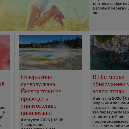
протянувшийся из
Европы к берегам 
за...
Извержение
В Приморье
оё
супервулкана
обнаружены 
Йеллоустоун не
волны тепла
приведёт к
6 августа 2026 | 0
Морскими волнами
уничтожению
ионе
называют периоды,
цивилизации
, а
температура пове
щё
моря пять и более 
4 августа 2026 | 12:05
подряд оказываетс
Извержение
...
выше обычной кли