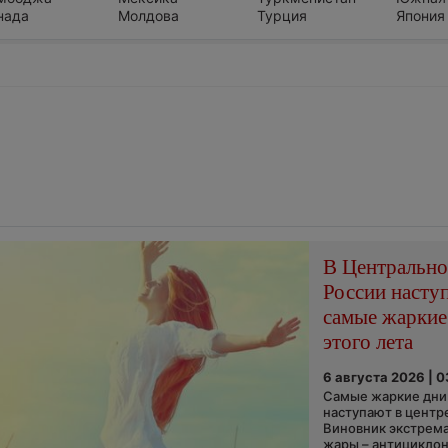
нада
Молдова
Турция
Япония
В Центральн
России насту
самые жаркие
этого лета
6 августа 2026 | 
Самые жаркие дни 
наступают в центр
Виновник экстрем
жары – антициклон