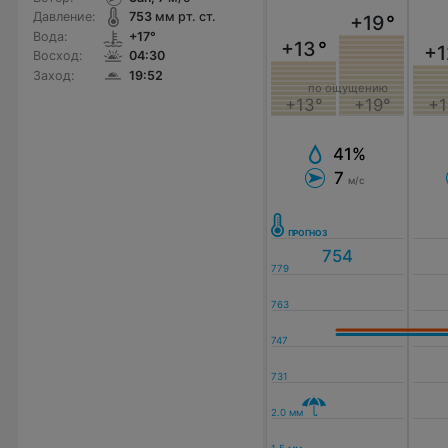
Давление:
753
мм рт. ст.
+19
°
Вода:
+17°
+13
°
+1
Восход:
04:30
Заход:
19:52
по ощущению
+13°
+19°
+1
41%
7
м/с