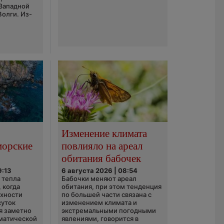
 Западной
Волги. Из-
Изменение климата
морские
повлияло на ареал
обитания бабочек
9:13
6 августа 2026 | 08:54
 тепла
Бабочки меняют ареал
 когда
обитания, при этом тенденция
рхности
по большей части связана с
суток
изменением климата и
я заметно
экстремальными погодными
матической
явлениями, говорится в