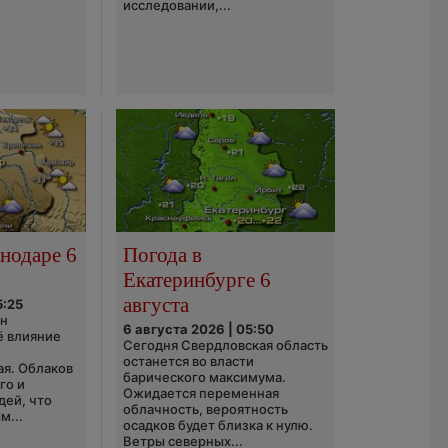
исследовании,...
нодаре 6
Погода в
Екатеринбурге 6
августа
5:25
он
6 августа 2026 | 05:50
ё влияние
Сегодня Свердловская область
ю
останется во власти
ая. Облаков
барического максимума.
го и
Ожидается переменная
дей, что
облачность, вероятность
м...
осадков будет близка к нулю.
Ветры северных...