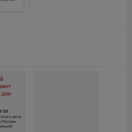
ой
пают
 дни
03:30
этого лета
е России.
альной
,