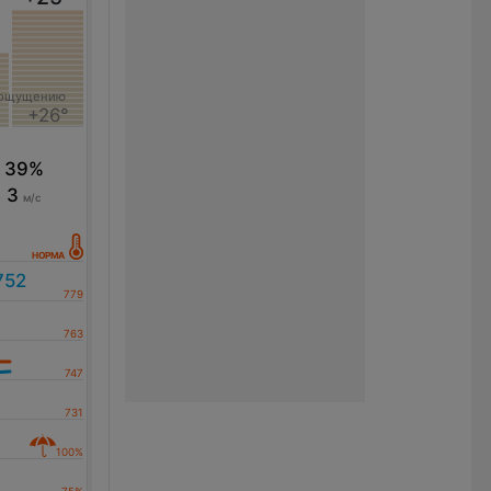
 ощущению
+26°
39%
3
м/с