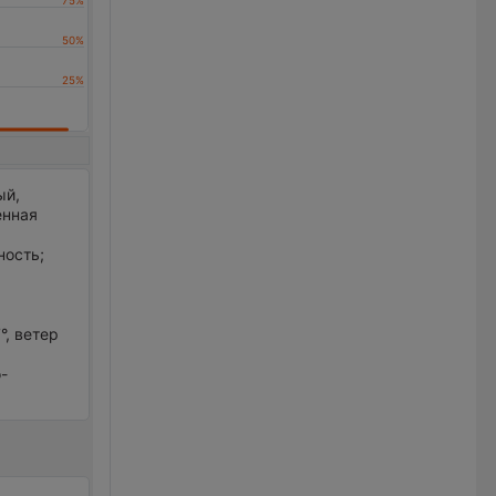
ый,
нная
ность;
°, ветер
о-