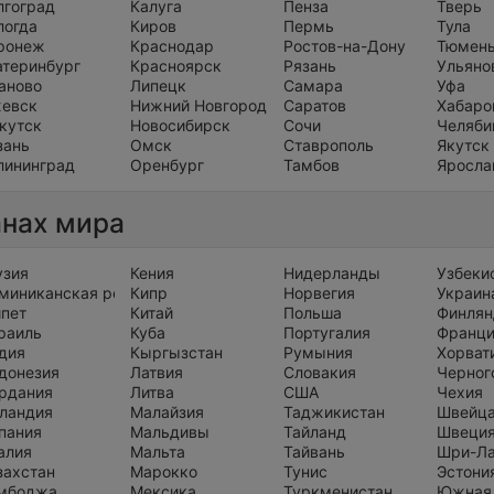
лгоград
Калуга
Пенза
Тверь
логда
Киров
Пермь
Тула
ронеж
Краснодар
Ростов-на-Дону
Тюмен
атеринбург
Красноярск
Рязань
Ульяно
аново
Липецк
Самара
Уфа
евск
Нижний Новгород
Саратов
Хабаро
кутск
Новосибирск
Сочи
Челяби
зань
Омск
Ставрополь
Якутск
лининград
Оренбург
Тамбов
Яросла
анах мира
узия
Кения
Нидерланды
Узбеки
миниканская республика
Кипр
Норвегия
Украин
ипет
Китай
Польша
Финлян
раиль
Куба
Португалия
Франц
дия
Кыргызстан
Румыния
Хорват
донезия
Латвия
Словакия
Черног
рдания
Литва
США
Чехия
ландия
Малайзия
Таджикистан
Швейц
пания
Мальдивы
Тайланд
Швеци
алия
Мальта
Тайвань
Шри-Л
захстан
Марокко
Тунис
Эстони
мбоджа
Мексика
Туркменистан
Южная