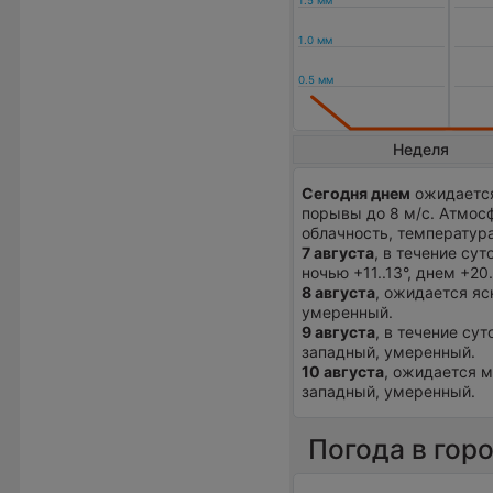
Неделя
Сегодня днем
ожидается
порывы до 8 м/с. Атмос
облачность, температура
7 августа
, в течение су
ночью +11..13°, днем +20
8 августа
, ожидается яс
умеренный.
9 августа
, в течение су
западный, умеренный.
10 августа
, ожидается м
западный, умеренный.
Погода в гор