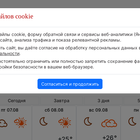
йлов cookie
Стихия
Природа
Технологии
Видео
айлы cookie, форму обратной связи и сервисы веб-аналитики (Я
сайта, анализа трафика и показа релевантной рекламы.
ь сайт, вы даёте согласие на обработку персональных данных в
альности
.
тоятельно ограничить или полностью запретить сохранение фай
ройки безопасности в вашем веб-браузере.
Великобритания
Англия
Рот
Погода в Ротереме
Согласиться и продолжить
Сегодня
Завтра
3 дня
5
пт 07.08
сб 08.08
вс 09.08
пн
+26
°
+25
°