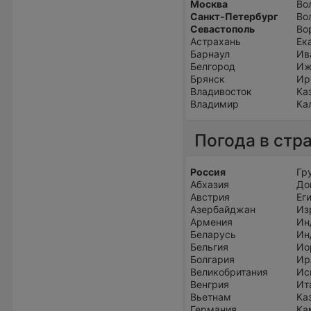
Москва
Во
Санкт-Петербург
Во
Севастополь
Во
Астрахань
Ек
Барнаул
Ив
Белгород
Иж
Брянск
Ир
Владивосток
Ка
Владимир
Ка
Погода в стр
Россия
Гр
Абхазия
До
Австрия
Ег
Азербайджан
Из
Армения
Ин
Беларусь
Ин
Бельгия
Ио
Болгария
Ир
Великобритания
Ис
Венгрия
Ит
Вьетнам
Ка
Германия
Ка