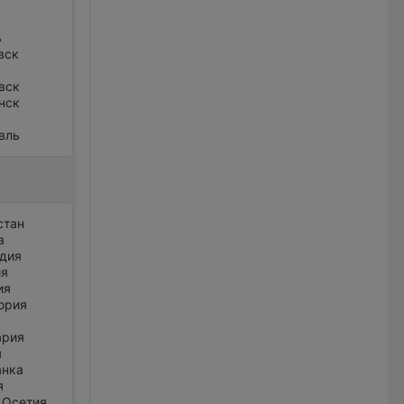
ь
вск
вск
нск
вль
стан
а
дия
ия
ия
ория
ария
я
анка
я
 Осетия