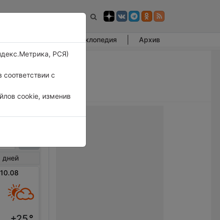
Фотогалерея
Энциклопедия
Архив
ндекс.Метрика, РСЯ)
 соответствии с
лов cookie, изменив
ерем
 дней
 10.08
+25
°