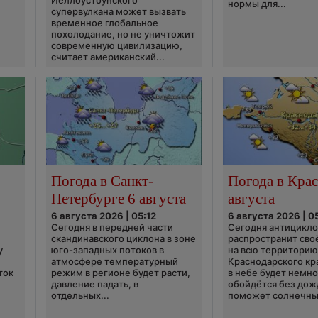
Йеллоустоунского
нормы для...
супервулкана может вызвать
временное глобальное
похолодание, но не уничтожит
современную цивилизацию,
считает американский...
Погода в Санкт-
Погода в Крас
Петербурге 6 августа
августа
6 августа 2026 | 05:12
6 августа 2026 | 0
Сегодня в передней части
Сегодня антицикл
скандинавского циклона в зоне
распространит сво
у
юго-западных потоков в
на всю территори
атмосфере температурный
Краснодарского кр
ток
режим в регионе будет расти,
в небе будет немно
давление падать, в
обойдётся без дож
отдельных...
поможет солнечны