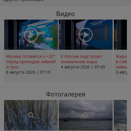
Видео
Москва готовится к +32°
К России подступает
Жара в
перед приходом ливней
аномальная жара
в Сиби
и гроз
4 августа 2026 | 07:45
ливни 
6 августа 2026 | 07:19
3 авгус
Фотогалерея