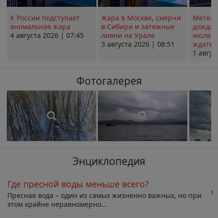
К России подступает
Жара в Москве, смерчи
Метеои
аномальная жара
в Сибири и затяжные
дождли
4 августа 2026 | 07:45
ливни на Урале
июля; 
3 августа 2026 | 08:51
ждать о
1 авгус
Фотогалерея
Энциклопедия
Где пресной воды меньше всего?
Пресная вода – один из самых жизненно важных, но при
этом крайне неравномерно...