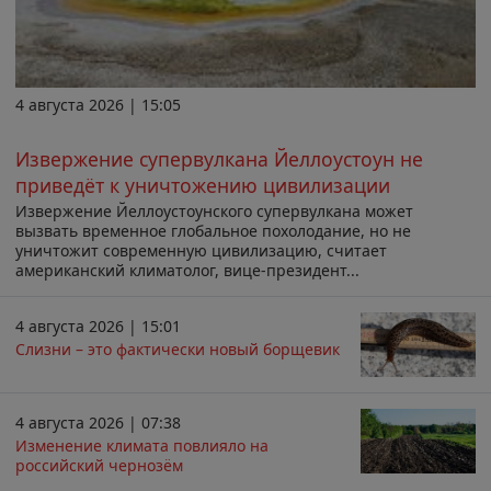
4 августа 2026 | 15:05
Извержение супервулкана Йеллоустоун не
приведёт к уничтожению цивилизации
Извержение Йеллоустоунского супервулкана может
вызвать временное глобальное похолодание, но не
уничтожит современную цивилизацию, считает
американский климатолог, вице-президент...
4 августа 2026 | 15:01
Слизни – это фактически новый борщевик
4 августа 2026 | 07:38
Изменение климата повлияло на
российский чернозём