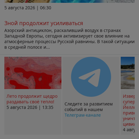
5 августа 2026 | 06:30
Зной продолжит усиливаться
Азорский антициклон, раскаливший воздух в странах
Западной Европы, сегодня активизирует свое влияние на
атмосферные процессы Русской равнины. В такой ситуации
в средней полосе и...
Лето продолжит щедро
Извер
раздавать своё тепло!
суперв
Следите за развитием
5 августа 2026 | 13:35
Йеллоу
событий в нашем
привед
Телеграм-канале
уничт
цивили
4 авгус