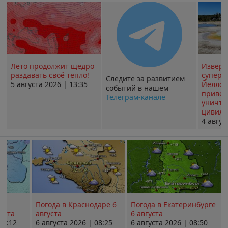
Лето продолжит щедро
Извер
раздавать своё тепло!
суперв
Следите за развитием
5 августа 2026 | 13:35
Йеллоу
событий в нашем
привед
Телеграм-канале
уничт
цивили
4 авгус
Погода в Краснодаре 6
Погода в Екатеринбурге
уста
августа
6 августа
08:12
6 августа 2026 | 08:25
6 августа 2026 | 08:50