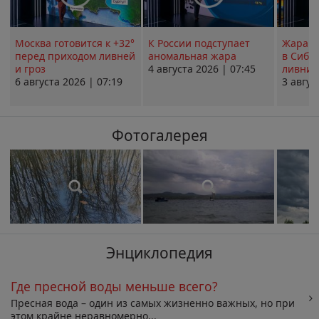
Москва готовится к +32°
К России подступает
Жара в
перед приходом ливней
аномальная жара
в Сиби
и гроз
4 августа 2026 | 07:45
ливни 
6 августа 2026 | 07:19
3 авгус
Фотогалерея
Энциклопедия
Где пресной воды меньше всего?
Пресная вода – один из самых жизненно важных, но при
этом крайне неравномерно...