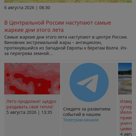
6 августа 2026 | 06:30
В Центральной России наступают самые
жаркие дни этого лета
Самые жаркие дни этого лета наступают в центре России.
Виновник экстремальной жары – антициклон,
протянувшийся из Западной Европы к берегам Волги. Из-
за перегрева земной...
Лето продолжит щедро
Извер
раздавать своё тепло!
суперв
Следите за развитием
5 августа 2026 | 13:35
Йеллоу
событий в нашем
привед
Телеграм-канале
уничт
цивили
4 авгус