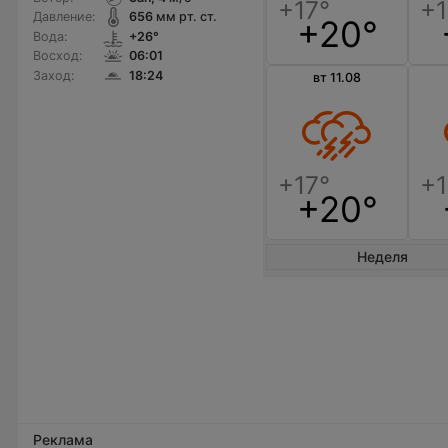
Давление:
656
мм рт. ст.
+20°
Вода:
+26°
Восход:
06:01
Заход:
18:24
вт 11.08
+20°
Неделя
Реклама