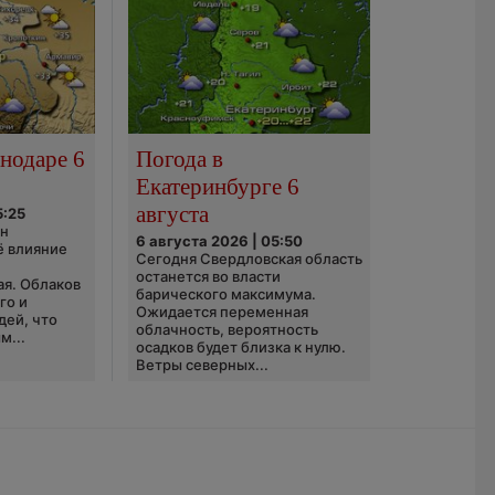
нодаре 6
Погода в
Екатеринбурге 6
августа
5:25
он
6 августа 2026 | 05:50
ё влияние
Сегодня Свердловская область
ю
останется во власти
ая. Облаков
барического максимума.
го и
Ожидается переменная
дей, что
облачность, вероятность
м...
осадков будет близка к нулю.
Ветры северных...