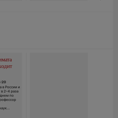
имата
ходит
4:20
 в России и
 в 2–4 раза
еднем по
профессор
аук...