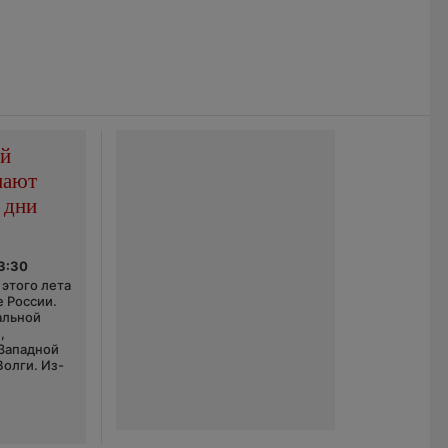
ой
пают
 дни
03:30
этого лета
е России.
альной
,
 Западной
Волги. Из-