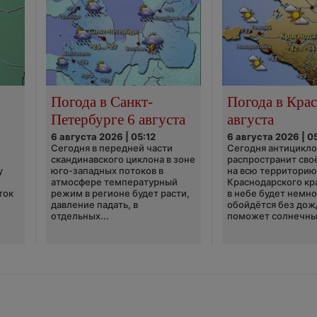
Погода в Санкт-
Погода в Крас
Петербурге 6 августа
августа
6 августа 2026 | 05:12
6 августа 2026 | 0
Сегодня в передней части
Сегодня антицикл
скандинавского циклона в зоне
распространит сво
у
юго-западных потоков в
на всю территори
атмосфере температурный
Краснодарского кр
ток
режим в регионе будет расти,
в небе будет немно
давление падать, в
обойдётся без дож
отдельных...
поможет солнечны