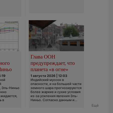
Глава ООН
ного
предупреждает, что
Ниньо
планета «в огне»
4:19
1 августа 2026 | 12:03
ной
Индийский муссон в
й
опасности, и на большей части
, Эль-Ниньо
земного шара прогнозируются
онно
более жаркие и сухие условия
 ожидается,
из-за усиления явления Эль-
ь в
Ниньо. Согласно данным и...
Ещё