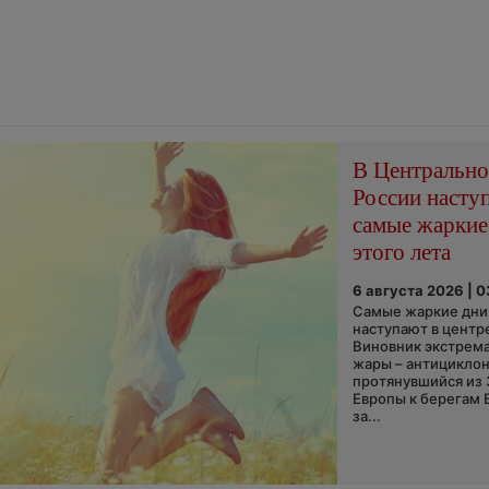
В Центральн
России насту
самые жаркие
этого лета
6 августа 2026 | 
Самые жаркие дни 
наступают в центр
Виновник экстрем
жары – антициклон
протянувшийся из
Европы к берегам 
за...