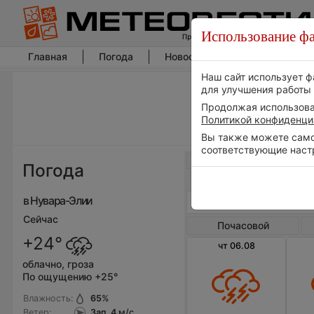
Использование фа
Главная
Погода
Новости погоды
Климат
Наш сайт использует ф
для улучшения работы 
Продолжая использоват
Политикой конфиденци
Вы также можете самос
соответствующие наст
Весь мир
Погода
в Нувара-Элии
Сейчас
Почасовой
+24°
чт 06.08
облачно, гроза
По ощущению +25°
Влажность:
65
%
Ветер:
Зап, 4
м/с