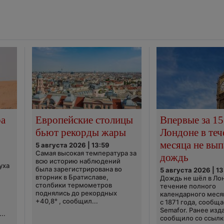
ра
Европейские столицы
Впервые за 15
бьют рекорды жары
Лондоне в теч
месяца не вып
5 августа 2026 | 13:59
Самая высокая температура за
дождь
всю историю наблюдений
уха
была зарегистрирована во
5 августа 2026 | 13
вторник в Братиславе,
Дождь не шёл в Ло
столбики термометров
течение полного
поднялись до рекордных
календарного меся
+40,8° , сообщил...
с 1871 года, сообщ
Semafor. Ранее изда
..
сообщило со ссылко