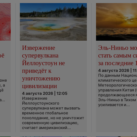
Извержение
Эль-Ниньо м
оё
супервулкана
стать самым 
Йеллоустоун не
за последние 
приведёт к
4 августа 2026 | 11
По данным Национ
уничтожению
ионе
климатического це
цивилизации
, а
Метеорологическо
щё
управления Китая 
4 августа 2026 | 12:05
продолжающееся 
Извержение
...
Эль-Ниньо в Тихом
Йеллоустоунского
усиливается и...
супервулкана может вызвать
временное глобальное
похолодание, но не уничтожит
современную цивилизацию,
считает американский...