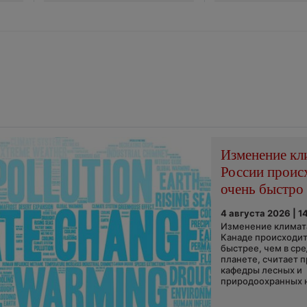
Изменение кл
России проис
очень быстро
4 августа 2026 | 1
Изменение климата
Канаде происходит
быстрее, чем в ср
планете, считает 
кафедры лесных и
природоохранных н