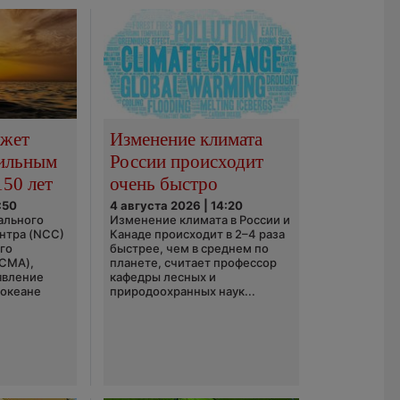
ожет
Изменение климата
сильным
России происходит
150 лет
очень быстро
:50
4 августа 2026 | 14:20
ального
Изменение климата в России и
нтра (NCC)
Канаде происходит в 2–4 раза
го
быстрее, чем в среднем по
(CMA),
планете, считает профессор
явление
кафедры лесных и
 океане
природоохранных наук...