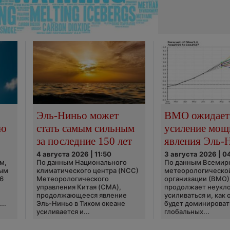
Эль-Ниньо может
ВМО ожидает
сю
стать самым сильным
усиление мощ
за последние 150 лет
явления Эль-
4 августа 2026 | 11:50
3 августа 2026 | 0
м,
По данным Национального
По данным Всемир
ным
климатического центра (NCC)
метеорологическо
6
Метеорологического
организации (ВМО)
управления Китая (CMA),
продолжает неукл
продолжающееся явление
усиливаться и, как
..
Эль-Ниньо в Тихом океане
будет доминироват
усиливается и...
глобальных...