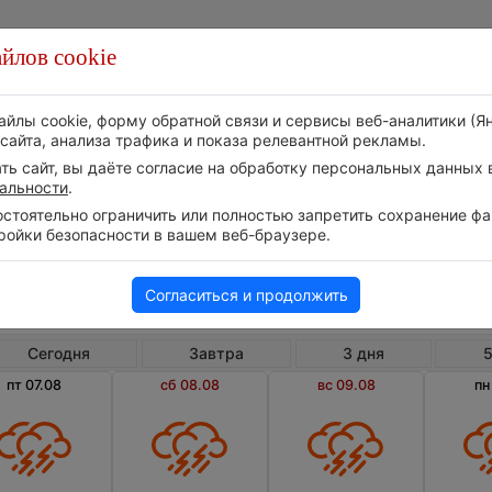
йлов cookie
Стихия
Природа
Технологии
Видео
айлы cookie, форму обратной связи и сервисы веб-аналитики (Я
сайта, анализа трафика и показа релевантной рекламы.
ь сайт, вы даёте согласие на обработку персональных данных в
альности
.
тоятельно ограничить или полностью запретить сохранение фай
ройки безопасности в вашем веб-браузере.
Шри-Ланка
Нувара-Э
Погода в Нувара-Элии на 10 дней
Согласиться и продолжить
Сегодня
Завтра
3 дня
5
пт 07.08
сб 08.08
вс 09.08
пн