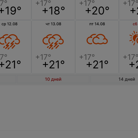
+19°
+18°
+20°
+
ср 12.08
чт 13.08
пт 14.08
сб
+21°
+21°
+21°
+
10 дней
14 дней