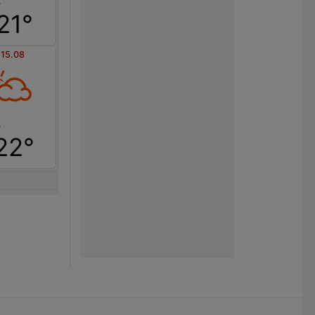
21°
 15.08
22°