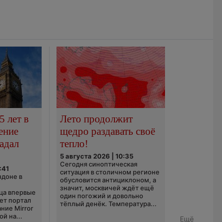
5 лет в
Лето продолжит
ение
щедро раздавать своё
адал
тепло!
5 августа 2026 | 10:35
Сегодня синоптическая
:41
ситуация в столичном регионе
ндоне в
обусловится антициклоном, а
значит, москвичей ждёт ещё
ца впервые
один погожий и довольно
ает портал
тёплый денёк. Температура...
ние Mirror
й на...
Ещё