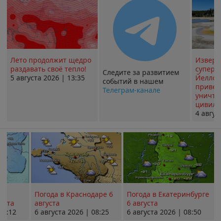
Лето продолжит щедро
Извер
раздавать своё тепло!
суперв
Следите за развитием
5 августа 2026 | 13:35
Йеллоу
событий в нашем
привед
Телеграм-канале
уничт
цивили
4 авгус
Погода в Краснодаре 6
Погода в Екатеринбурге
уста
августа
6 августа
08:12
6 августа 2026 | 08:25
6 августа 2026 | 08:50