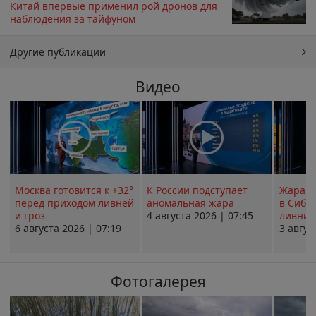
Китай впервые применил рой дронов для
наблюдения за тайфуном
Другие публикации
Видео
Москва готовится к +32°
К России подступает
Жара в
перед приходом ливней
аномальная жара
в Сиби
и гроз
4 августа 2026 | 07:45
ливни 
6 августа 2026 | 07:19
3 авгус
Фотогалерея