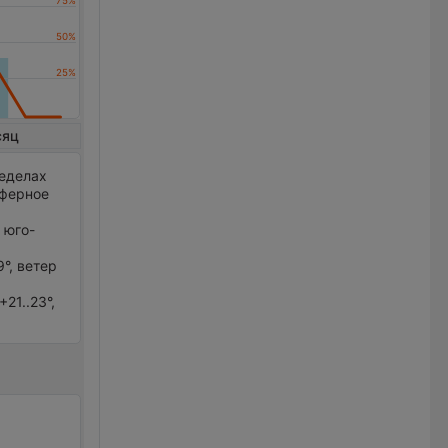
сяц
ределах
сферное
 юго-
°, ветер
21..23°,