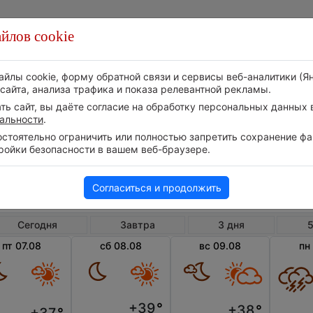
йлов cookie
Стихия
Природа
Технологии
Видео
айлы cookie, форму обратной связи и сервисы веб-аналитики (Я
сайта, анализа трафика и показа релевантной рекламы.
ь сайт, вы даёте согласие на обработку персональных данных в
альности
.
тоятельно ограничить или полностью запретить сохранение фай
ройки безопасности в вашем веб-браузере.
Россия
Волгоградская область
Куйб
Погода в Куйбышеве
Согласиться и продолжить
Сегодня
Завтра
3 дня
5
пт 07.08
сб 08.08
вс 09.08
пн
+39
°
+38
°