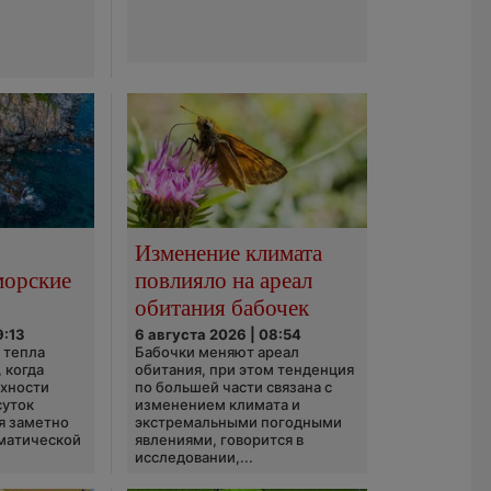
Изменение климата
морские
повлияло на ареал
обитания бабочек
9:13
6 августа 2026 | 08:54
 тепла
Бабочки меняют ареал
 когда
обитания, при этом тенденция
рхности
по большей части связана с
суток
изменением климата и
я заметно
экстремальными погодными
матической
явлениями, говорится в
исследовании,...