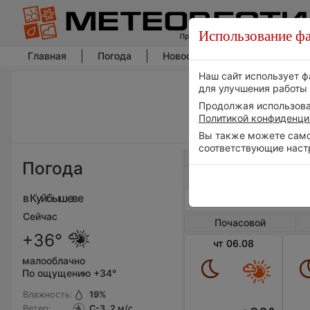
Использование фа
Главная
Погода
Новости погоды
Климат
Наш сайт использует ф
для улучшения работы 
Продолжая использоват
Политикой конфиденци
Вы также можете самос
соответствующие наст
Весь мир
Погода
в Куйбышеве
Сейчас
Почасовой
+36°
чт 06.08
малооблачно
По ощущению +34°
Влажность:
19
%
Ветер:
С-З, 2
м/с