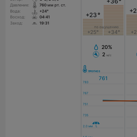
+36
°
Давление:
760
мм рт. ст.
+2
Вода:
+24°
+23
°
Восход:
04:41
Заход:
19:31
по ощущению
+25°
+34°
+2
20%
2
м/с