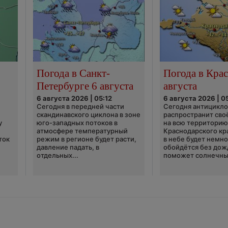
Погода в Санкт-
Погода в Крас
Петербурге 6 августа
августа
6 августа 2026 | 05:12
6 августа 2026 | 0
Сегодня в передней части
Сегодня антицикл
скандинавского циклона в зоне
распространит сво
у
юго-западных потоков в
на всю территори
атмосфере температурный
Краснодарского кр
ток
режим в регионе будет расти,
в небе будет немно
давление падать, в
обойдётся без дож
отдельных...
поможет солнечны