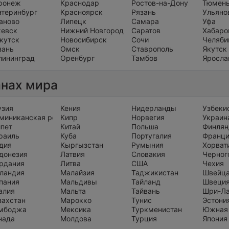
ронеж
Краснодар
Ростов-на-Дону
Тюмен
атеринбург
Красноярск
Рязань
Ульяно
аново
Липецк
Самара
Уфа
евск
Нижний Новгород
Саратов
Хабаро
кутск
Новосибирск
Сочи
Челяби
зань
Омск
Ставрополь
Якутск
лининград
Оренбург
Тамбов
Яросла
анах мира
узия
Кения
Нидерланды
Узбеки
миниканская республика
Кипр
Норвегия
Украин
ипет
Китай
Польша
Финлян
раиль
Куба
Португалия
Франц
дия
Кыргызстан
Румыния
Хорват
донезия
Латвия
Словакия
Черног
рдания
Литва
США
Чехия
ландия
Малайзия
Таджикистан
Швейц
пания
Мальдивы
Тайланд
Швеци
алия
Мальта
Тайвань
Шри-Л
захстан
Марокко
Тунис
Эстони
мбоджа
Мексика
Туркменистан
Южная
нада
Молдова
Турция
Япония