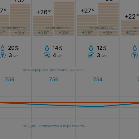
+37
°
7
°
+27
°
+26
°
+22
°
по ощущению
по ощущению
по ощущению
по
7°
+35°
+26°
+36°
+26°
+36°
+22°
20%
12%
14%
3
3
4
м/с
м/с
м/с
атмосферное давление
мм рт.ст.
осадки
количество и вероятность