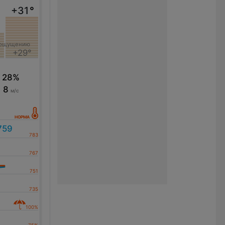
+31
°
 ощущению
+29°
28%
8
м/с