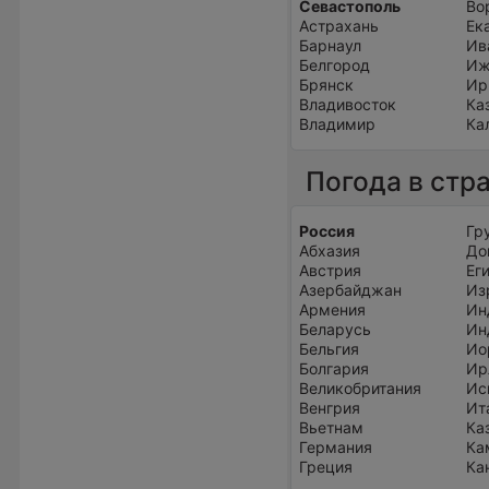
Севастополь
Во
Астрахань
Ек
Барнаул
Ив
Белгород
Иж
Брянск
Ир
Владивосток
Ка
Владимир
Ка
Погода в стр
Россия
Гр
Абхазия
До
Австрия
Ег
Азербайджан
Из
Армения
Ин
Беларусь
Ин
Бельгия
Ио
Болгария
Ир
Великобритания
Ис
Венгрия
Ит
Вьетнам
Ка
Германия
Ка
Греция
Ка