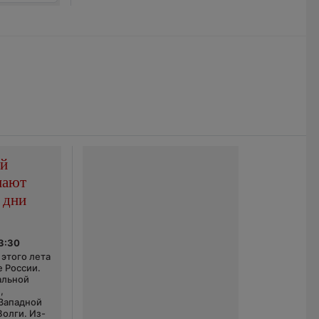
ой
пают
 дни
03:30
этого лета
е России.
альной
,
 Западной
Волги. Из-