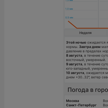
Неделя
Этой ночью
ожидается я
нормы.
Завтра днем
мал
давление в пределах нор
8 августа
, в течение су
восточный, умеренный.
9 августа
, в течение су
юго-западный, умеренны
10 августа
, ожидается м
днем +30..32°, ветер се
Погода в гор
Москва
Во
Санкт-Петербург
Во