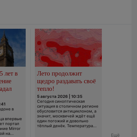
5 лет в
Лето продолжит
ение
щедро раздавать своё
адал
тепло!
5 августа 2026 | 10:35
Сегодня синоптическая
:41
ситуация в столичном регионе
ндоне в
обусловится антициклоном, а
значит, москвичей ждёт ещё
ца впервые
один погожий и довольно
ает портал
тёплый денёк. Температура...
ние Mirror
й на...
Ещё