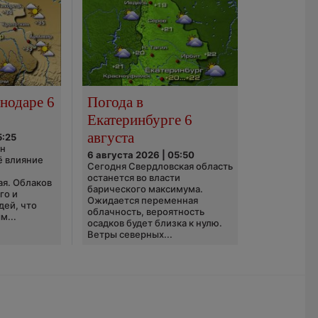
нодаре 6
Погода в
Екатеринбурге 6
августа
5:25
он
6 августа 2026 | 05:50
ё влияние
Сегодня Свердловская область
ю
останется во власти
ая. Облаков
барического максимума.
го и
Ожидается переменная
дей, что
облачность, вероятность
м...
осадков будет близка к нулю.
Ветры северных...