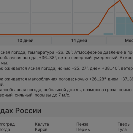
10 дней
14 дней
Ме
сная погода, температура +26..28°. Атмосферное давление в п
ооблачная погода, +36..38°, ветер северный, умеренный. Атмо
мы. .
ток ожидается ясная погода; ночью +25..27°, днем +38..40°, ветер
ток ожидается малооблачная погода; ночью +26..28°, днем +37..39
й.
алооблачная погода, небольшой дождь, возможна гроза; ночью +
верный, сильный, порывы до 7 м/с.
одах России
лгоград
Калуга
Пенза
Тверь
логда
Киров
Пермь
Тула