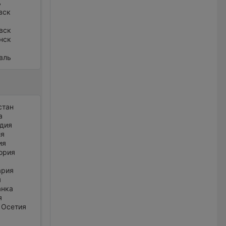
ь
вск
вск
нск
вль
стан
а
дия
ия
ия
ория
ария
я
анка
я
 Осетия