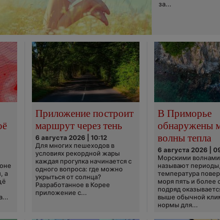
за...
Приложение построит
В Приморье
оё
маршрут через тень
обнаружены 
волны тепла
6 августа 2026 | 10:12
Для многих пешеходов в
6 августа 2026 | 0
условиях рекордной жары
Морскими волнами
каждая прогулка начинается с
ионе
называют периоды,
одного вопроса: где можно
, а
температура пове
укрыться от солнца?
щё
моря пять и более 
Разработанное в Корее
подряд оказываетс
приложение с...
...
выше обычной кли
нормы для...