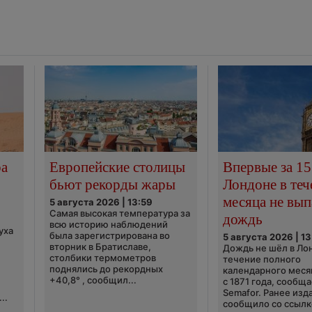
ра
Европейские столицы
Впервые за 15
бьют рекорды жары
Лондоне в теч
месяца не вып
5 августа 2026 | 13:59
Самая высокая температура за
дождь
всю историю наблюдений
уха
была зарегистрирована во
5 августа 2026 | 13
вторник в Братиславе,
Дождь не шёл в Ло
столбики термометров
течение полного
поднялись до рекордных
календарного меся
+40,8° , сообщил...
с 1871 года, сообщ
Semafor. Ранее изда
..
сообщило со ссылко