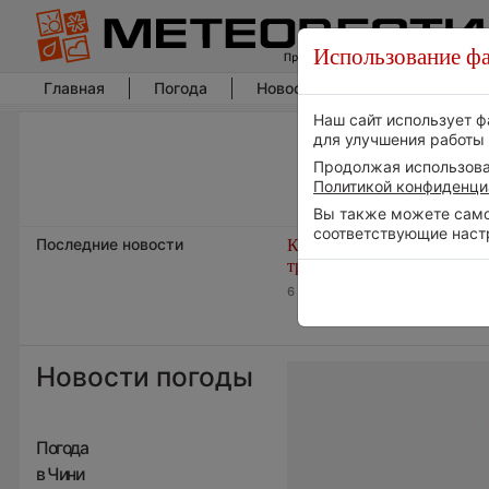
Использование фа
Главная
Погода
Новости погоды
Климат
Наш сайт использует ф
для улучшения работы 
Продолжая использоват
Политикой конфиденци
Вы также можете самос
соответствующие наст
Последние новости
Космическая погода влияе
транспорт
6 августа 2026 | 15:13
Новости погоды
Погода
в Чини