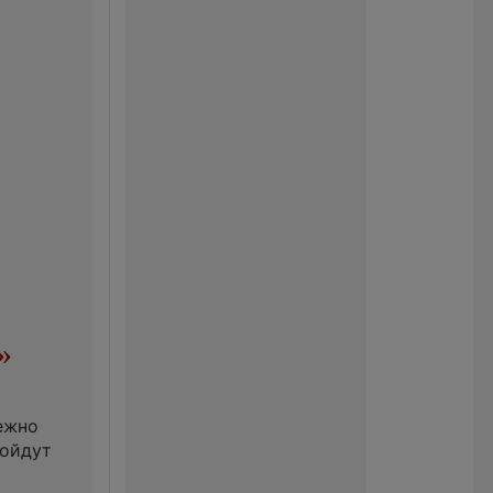
»
ежно
ройдут