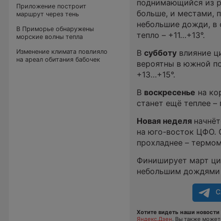
поднимающийся из р
Приложение построит
больше, и местами, 
маршрут через тень
небольшие дожди, в 
В Приморье обнаружены
тепло – +11…+13°.
морские волны тепла
Изменение климата повлияло
В
субботу
влияние ци
на ареал обитания бабочек
вероятны в южной по
+13…+15°.
В
воскресенье
на ко
станет ещё теплее – 
Новая неделя
начнёт
на юго-восток ЦФО. 
прохладнее – термом
Финиширует март ци
небольшим дождями и
С
Хотите видеть наши новости 
Яндекс.Дзен
. Вы также може