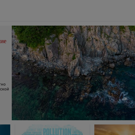
ие
и
тно
ской