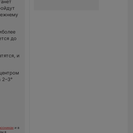
танет
ройдут
режнему
иболее
ется до
тятся, и
 центром
а 2–3°
ссниках
и в
ды в