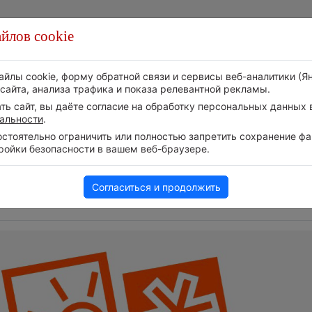
йлов cookie
Стихия
Природа
Технологии
Видео
айлы cookie, форму обратной связи и сервисы веб-аналитики (Я
сайта, анализа трафика и показа релевантной рекламы.
ь сайт, вы даёте согласие на обработку персональных данных в
альности
.
тоятельно ограничить или полностью запретить сохранение фай
ройки безопасности в вашем веб-браузере.
Следите за развитием
т на
Атмосфера начала з
событий в нашем
6 августа 2026 | 12:19
Телеграм-канале
Согласиться и продолжить