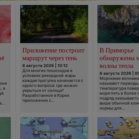
Приложение построит
В Приморье
оё
маршрут через тень
обнаружены 
волны тепла
6 августа 2026 | 10:12
Для многих пешеходов в
6 августа 2026 | 0
условиях рекордной жары
Морскими волнами
каждая прогулка начинается с
ионе
называют периоды,
одного вопроса: где можно
, а
температура пове
укрыться от солнца?
щё
моря пять и более 
Разработанное в Корее
подряд оказываетс
приложение с...
...
выше обычной кли
нормы для...