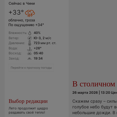
Сейчас в Чини
+33°
облачно, гроза
По ощущению +34°
Влажность:
40
%
Ветер:
Ю-З, 2
м/с
Давление:
723
мм рт. ст.
Вода:
+26°
Восход:
05:40
Заход:
19:34
Перейти к прогнозу погоды
В столичном 
26 марта 2026 | 13:20 Ц
Выбор редакции
Скажем сразу – силь
голубое небо будут 
Лето продолжит щедро
небольшие дожди. В
раздавать своё тепло!