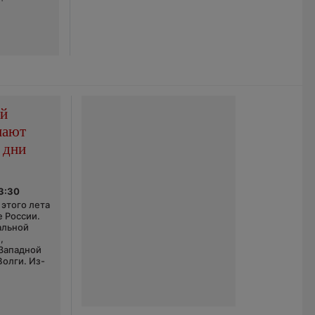
ой
пают
 дни
03:30
этого лета
е России.
альной
,
 Западной
Волги. Из-