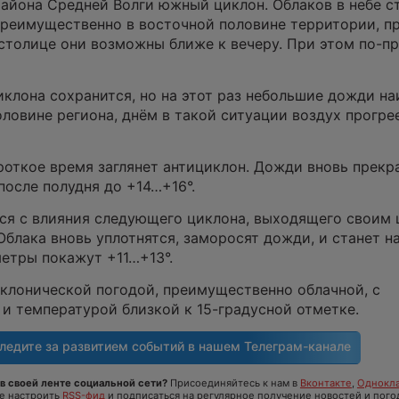
айона Средней Волги южный циклон. Облаков в небе с
преимущественно в восточной половине территории, п
столице они возможны ближе к вечеру. При этом по-п
клона сохранится, но на этот раз небольшие дожди на
ловине региона, днём в такой ситуации воздух прогре
роткое время заглянет антициклон. Дожди вновь прекра
после полудня до +14…+16°.
ся с влияния следующего циклона, выходящего своим
Облака вновь уплотнятся, заморосят дожди, и станет н
етры покажут +11…+13°.
клонической погодой, преимущественно облачной, с
 температурой близкой к 15-градусной отметке.
ледите за развитием событий в нашем
Телеграм-канале
в своей ленте социальной сети?
Присоединяйтесь к нам в
Вконтакте
,
Однокла
те настроить
RSS-фид
и подписаться на регулярное получение новостей и пого