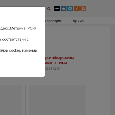
Фотогалерея
Энциклопедия
Архив
ндекс.Метрика, РСЯ)
 соответствии с
лов cookie, изменив
амерзать
В Приморье обнаружены
морские волны тепла
6 августа 2026 | 12:13