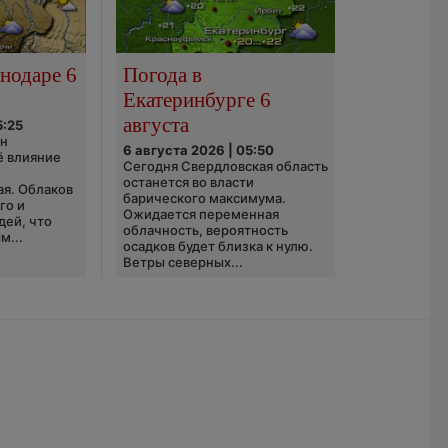
нодаре 6
Погода в
Екатеринбурге 6
августа
5:25
он
6 августа 2026 | 05:50
ё влияние
Сегодня Свердловская область
ю
останется во власти
ая. Облаков
барического максимума.
го и
Ожидается переменная
дей, что
облачность, вероятность
м...
осадков будет близка к нулю.
Ветры северных...