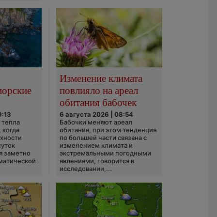
Изменение климата
морские
повлияло на ареал
обитания бабочек
9:13
6 августа 2026 | 08:54
 тепла
Бабочки меняют ареал
 когда
обитания, при этом тенденция
рхности
по большей части связана с
суток
изменением климата и
я заметно
экстремальными погодными
матической
явлениями, говорится в
исследовании,...