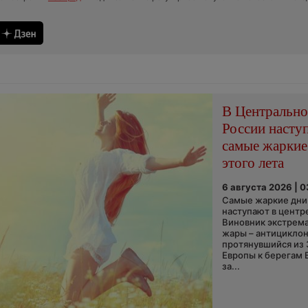
В Центральн
России насту
самые жаркие
этого лета
6 августа 2026 | 
Самые жаркие дни 
наступают в центр
Виновник экстрем
жары – антициклон
протянувшийся из
Европы к берегам 
за...