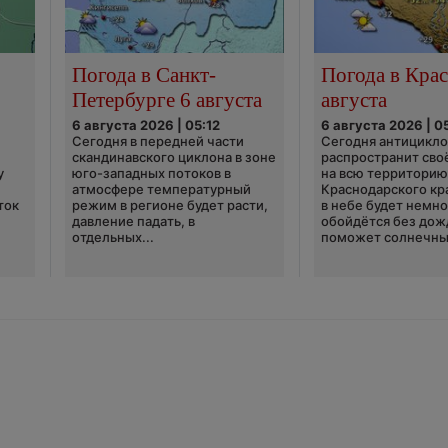
Погода в Санкт-
Погода в Крас
Петербурге 6 августа
августа
6 августа 2026 | 05:12
6 августа 2026 | 0
Сегодня в передней части
Сегодня антицикл
скандинавского циклона в зоне
распространит сво
у
юго-западных потоков в
на всю территори
атмосфере температурный
Краснодарского кр
ток
режим в регионе будет расти,
в небе будет немно
давление падать, в
обойдётся без дож
отдельных...
поможет солнечны