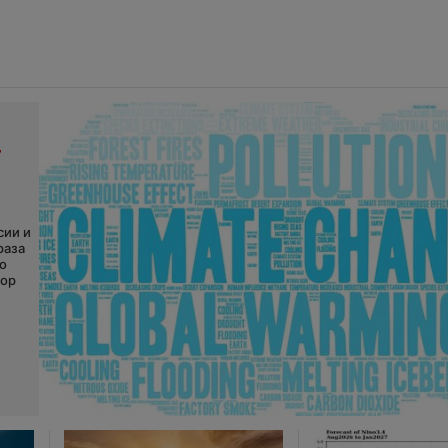
т
сии и
раза
о
сор