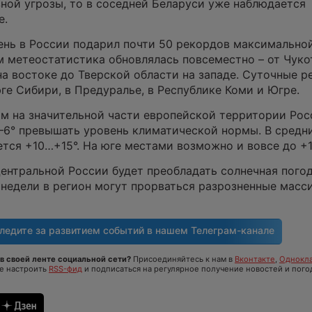
ной угрозы, то в соседней Беларуси уже наблюдается
е.
ень в России подарил почти 50 рекордов максимально
 метеостатистика обновлялась повсеместно – от Чуко
а востоке до Тверской области на западе. Суточные 
ге Сибири, в Предуралье, в Республике Коми и Югре.
м на значительной части европейской территории Рос
–6° превышать уровень климатической нормы. В средн
тся +10…+15°. На юге местами возможно и вовсе до +1
ентральной России будет преобладать солнечная погод
 недели в регион могут прорваться разрозненные масс
ледите за развитием событий в нашем
Телеграм-канале
в своей ленте социальной сети?
Присоединяйтесь к нам в
Вконтакте
,
Однокла
те настроить
RSS-фид
и подписаться на регулярное получение новостей и пого