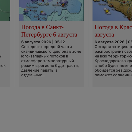
Погода в Санкт-
Погода в Крас
Петербурге 6 августа
августа
6 августа 2026 | 05:12
6 августа 2026 | 0
Сегодня в передней части
Сегодня антицикл
скандинавского циклона в зоне
распространит сво
у
юго-западных потоков в
на всю территори
атмосфере температурный
Краснодарского кр
ток
режим в регионе будет расти,
в небе будет немно
давление падать, в
обойдётся без дож
отдельных...
поможет солнечны