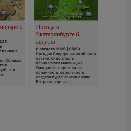
нодаре 6
Погода в
Екатеринбурге 6
августа
5:25
он
6 августа 2026 | 05:50
ё влияние
Сегодня Свердловская область
ю
останется во власти
ая. Облаков
барического максимума.
го и
Ожидается переменная
дей, что
облачность, вероятность
м...
осадков будет близка к нулю.
Ветры северных...