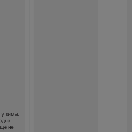
 у зимы.
одна
ещё не