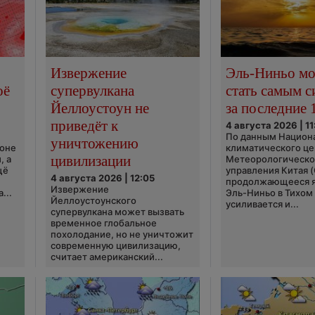
Извержение
Эль-Ниньо м
оё
супервулкана
стать самым 
Йеллоустоун не
за последние 
приведёт к
4 августа 2026 | 11
По данным Национ
уничтожению
ионе
климатического це
цивилизации
, а
Метеорологическо
щё
управления Китая 
4 августа 2026 | 12:05
продолжающееся 
Извержение
...
Эль-Ниньо в Тихом
Йеллоустоунского
усиливается и...
супервулкана может вызвать
временное глобальное
похолодание, но не уничтожит
современную цивилизацию,
считает американский...