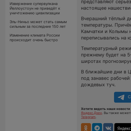
представляют серьёз
Извержение супервулкана
настоящее нашестви
Йеллоустоун не приведёт к
уничтожению цивилизации
Вчерашний тёплый д
Эль-Ниньо может стать самым
температуры. Причём
сильным за последние 150 лет
Камчатки и Колымы н
Изменение климата России
переписывались на ю
происходит очень быстро
Температурный режи
прежнему будет на 5
широтах прогнозируе
В ближайшие дни в Ц
под занавес рабочей
дождевых туч.
С
Хотите видеть наши новости 
Яндекс.Дзен
. Вы также може
Telegram
.