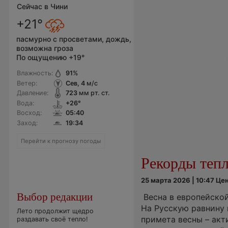
Сейчас в Чини
+21°
пасмурно с просветами, дождь,
возможна гроза
По ощущению +19°
Влажность:
91
%
Ветер:
Сев, 4
м/с
Давление:
723
мм рт. ст.
Вода:
+26°
Восход:
05:40
Заход:
19:34
Перейти к прогнозу погоды
Рекорды теп
25 марта 2026 | 10:47 Ц
Выбор редакции
Весна в европейской
На Русскую равнину 
Лето продолжит щедро
примета весны – акт
раздавать своё тепло!