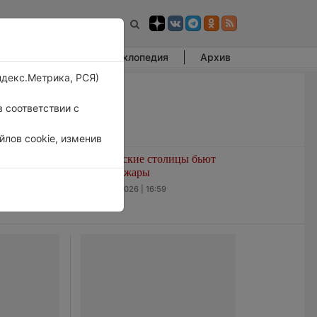
Фотогалерея
Энциклопедия
Архив
ндекс.Метрика, РСЯ)
 соответствии с
лов cookie, изменив
а воздуха в
Европейские столицы бьют
1°
рекорды жары
5 августа 2026 | 16:59