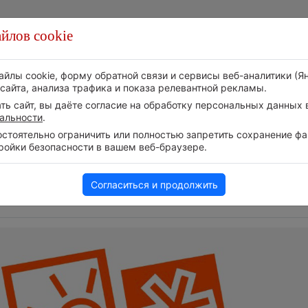
йлов cookie
Стихия
Природа
Технологии
Видео
айлы cookie, форму обратной связи и сервисы веб-аналитики (Я
сайта, анализа трафика и показа релевантной рекламы.
ь сайт, вы даёте согласие на обработку персональных данных в
альности
.
тоятельно ограничить или полностью запретить сохранение фай
ройки безопасности в вашем веб-браузере.
Следите за развитием
м
Дневная температур
событий в нашем
ОАЭ превысила +5
Телеграм-канале
5 августа 2026 | 17:20
Согласиться и продолжить