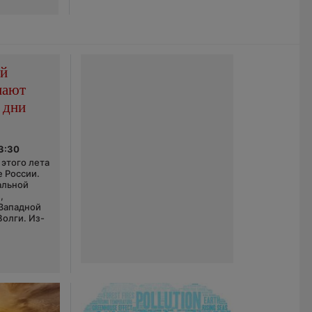
ой
пают
 дни
03:30
этого лета
е России.
альной
,
 Западной
Волги. Из-