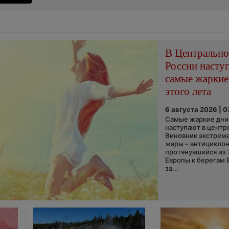
В Центральн
России насту
самые жаркие
этого лета
6 августа 2026 | 
Самые жаркие дни 
наступают в центр
Виновник экстрем
жары – антициклон
протянувшийся из
Европы к берегам 
за...