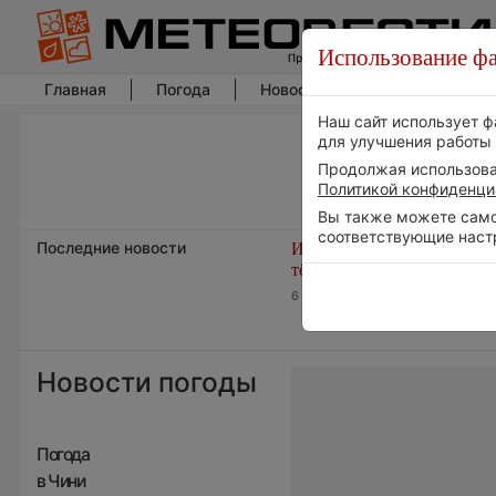
Использование фа
Главная
Погода
Новости погоды
Климат
Наш сайт использует ф
для улучшения работы 
Продолжая использоват
Политикой конфиденци
Вы также можете самос
соответствующие наст
Последние новости
Июль в России стал самы
тёплым за всю историю
6 августа 2026 | 07:16
Новости погоды
Погода
в Чини