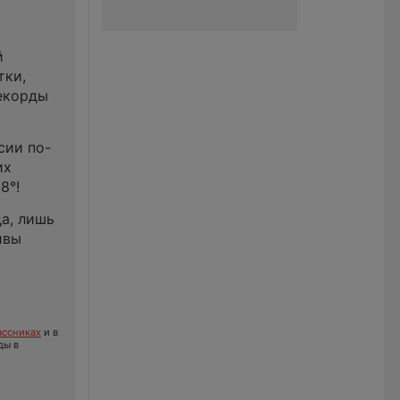
й
тки,
рекорды
сии по-
их
8°!
а, лишь
ивы
ссниках
и в
ды в