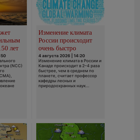
ожет
Изменение климата
сильным
России происходит
150 лет
очень быстро
:50
4 августа 2026 | 14:20
ального
Изменение климата в России и
нтра (NCC)
Канаде происходит в 2–4 раза
го
быстрее, чем в среднем по
(CMA),
планете, считает профессор
явление
кафедры лесных и
 океане
природоохранных наук...