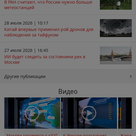
В РАН считают, что России нужно больше
метеостанций
28 июля 2026 | 10:17
Китай впервые применил рой дронов для
наблюдения за тайфуном
27 июля 2026 | 16:45
ИИ будет следить за состоянием рек в
Москве
Другие публикации
Видео
Москва готовится к +32°
К России подступает
Жара в