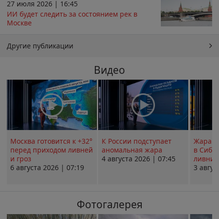
27 июля 2026 | 16:45
ИИ будет следить за состоянием рек в
Москве
Другие публикации
Видео
Москва готовится к +32°
К России подступает
Жара в
перед приходом ливней
аномальная жара
в Сиби
и гроз
4 августа 2026 | 07:45
ливни 
6 августа 2026 | 07:19
3 авгус
Фотогалерея