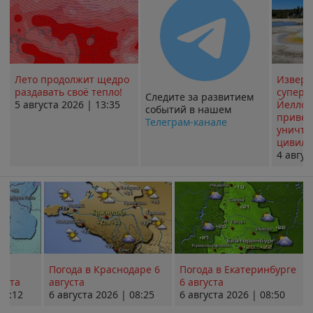
Лето продолжит щедро
Извер
раздавать своё тепло!
суперв
Следите за развитием
5 августа 2026 | 13:35
Йеллоу
событий в нашем
привед
Телеграм-канале
уничт
цивили
4 авгус
Погода в Краснодаре 6
Погода в Екатеринбурге
уста
августа
6 августа
08:12
6 августа 2026 | 08:25
6 августа 2026 | 08:50