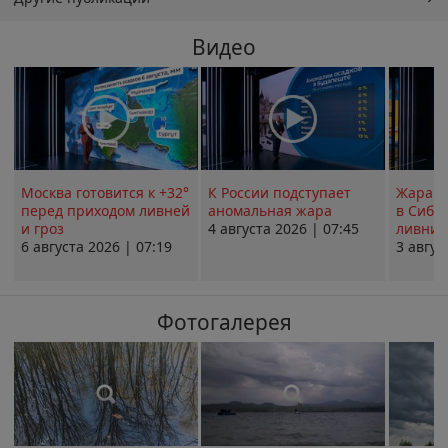
Видео
Москва готовится к +32°
К России подступает
Жара в
перед приходом ливней
аномальная жара
в Сиби
и гроз
4 августа 2026 | 07:45
ливни 
6 августа 2026 | 07:19
3 авгус
Фотогалерея