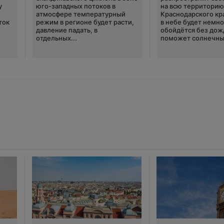
у
юго-западных потоков в
на всю территори
атмосфере температурный
Краснодарского кр
ток
режим в регионе будет расти,
в небе будет немно
давление падать, в
обойдётся без дож
отдельных...
поможет солнечны