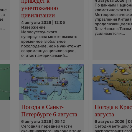
приведёт к
4 августа 2026 | 11
По данным Национ
уничтожению
ионе
климатического це
цивилизации
, а
Метеорологическо
щё
управления Китая 
4 августа 2026 | 12:05
продолжающееся 
Извержение
...
Эль-Ниньо в Тихом
Йеллоустоунского
усиливается и...
супервулкана может вызвать
временное глобальное
похолодание, но не уничтожит
современную цивилизацию,
считает американский...
Погода в Санкт-
Погода в Крас
Петербурге 6 августа
августа
6 августа 2026 | 05:12
6 августа 2026 | 0
Сегодня в передней части
Сегодня антицикл
скандинавского циклона в зоне
распространит сво