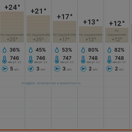
+24
°
+21
°
+17
°
+13
°
+12
°
по
по ощущению
по ощущению
по ощущению
по ощущению
ощущению
+25°
+25°
+17°
+13°
+12°
36%
45%
53%
80%
82%
746
746
747
748
748
мм рт. ст.
мм рт. ст.
мм рт. ст.
мм рт. ст.
мм рт. ст.
5
3
3
2
2
м/с
м/с
м/с
м/с
м/с
осадки
количество и вероятность