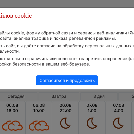
йлов cookie
Стихия
Природа
Технологии
Видео
айлы cookie, форму обратной связи и сервисы веб-аналитики (Я
сайта, анализа трафика и показа релевантной рекламы.
ь сайт, вы даёте согласие на обработку персональных данных в
альности
.
тоятельно ограничить или полностью запретить сохранение фай
ройки безопасности в вашем веб-браузере.
Германия
Земля Саксония-Анхальт
Хальбе
Почасовой прогноз погоды в Хальберштадте
Согласиться и продолжить
Сегодня
Завтра
3 дня
5
06.08
06.08
06.08
07.08
07.08
16:00
19:00
22:00
1:00
4:00