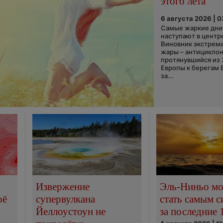
этого лета
6 августа 2026 | 
Самые жаркие дни 
наступают в центр
Виновник экстрем
жары – антициклон
протянувшийся из
Европы к берегам 
за...
Извержение
Эль-Ниньо м
оё
супервулкана
стать самым 
Йеллоустоун не
за последние 