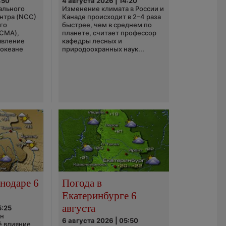
:50
4 августа 2026 | 14:20
ального
Изменение климата в России и
нтра (NCC)
Канаде происходит в 2–4 раза
го
быстрее, чем в среднем по
(CMA),
планете, считает профессор
явление
кафедры лесных и
 океане
природоохранных наук...
нодаре 6
Погода в
Екатеринбурге 6
августа
5:25
он
6 августа 2026 | 05:50
ё влияние