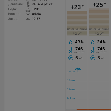
+25
°
Давление:
746
мм рт. ст.
+23
°
Вода:
+23°
Восход:
04:46
Заход:
19:57
по ощущению
по ощущению
+25°
+25°
43%
34%
746
746
мм рт. ст.
мм рт. ст.
6
5
м/с
м/с