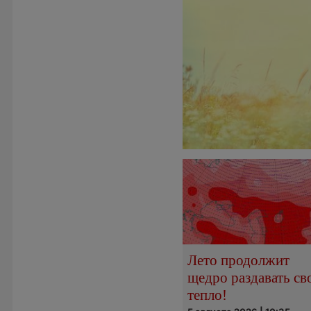
Лето продолжит
щедро раздавать св
тепло!