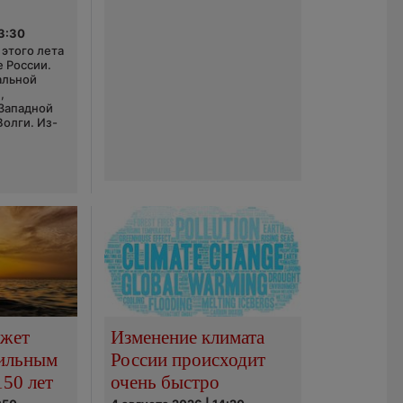
03:30
этого лета
е России.
альной
,
 Западной
Волги. Из-
ожет
Изменение климата
сильным
России происходит
150 лет
очень быстро