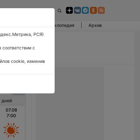
Фотогалерея
Энциклопедия
Архив
ндекс.Метрика, РСЯ)
 соответствии с
лов cookie, изменив
рштадт
 дней
07.08
7:00