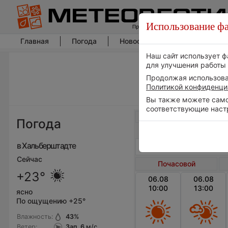
Использование фа
Главная
Погода
Новости погоды
Климат
Наш сайт использует ф
для улучшения работы 
Продолжая использоват
Политикой конфиденци
Вы также можете самос
соответствующие наст
Весь мир
Погода
в Хальберштадте
Сейчас
Почасовой
+23°
06.08
06.08
10:00
13:00
ясно
По ощущению +25°
Влажность:
43
%
Ветер:
Зап, 6
м/с