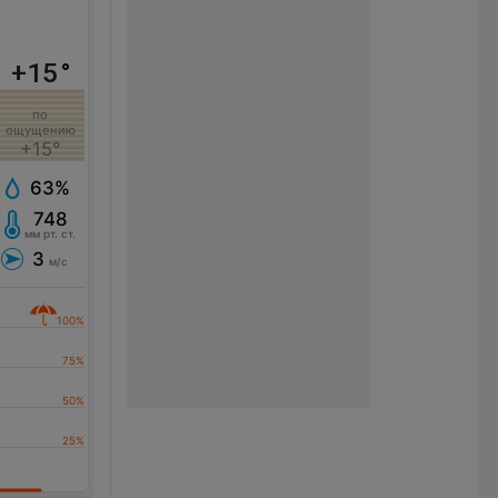
+15
°
по
ощущению
+15°
63%
748
мм рт. ст.
3
м/с