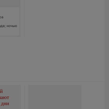
ра
ода; ночью
ой
пают
 дни