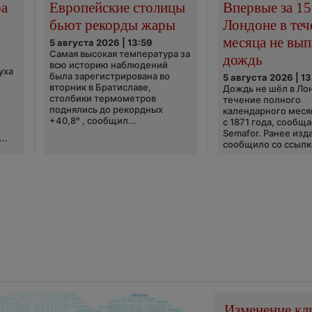
ра
Европейские столицы
Впервые за 15
бьют рекорды жары
Лондоне в теч
месяца не вып
5 августа 2026 | 13:59
Самая высокая температура за
дождь
всю историю наблюдений
уха
была зарегистрирована во
5 августа 2026 | 13
вторник в Братиславе,
Дождь не шёл в Ло
столбики термометров
течение полного
поднялись до рекордных
календарного меся
+40,8° , сообщил...
с 1871 года, сообщ
Semafor. Ранее изда
..
сообщило со ссылко
Изменение кл