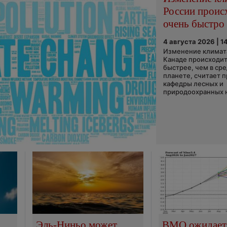
России проис
очень быстро
4 августа 2026 | 1
Изменение климата
Канаде происходит
быстрее, чем в ср
планете, считает 
кафедры лесных и
природоохранных н
Эль-Ниньо может
ВМО ожидает