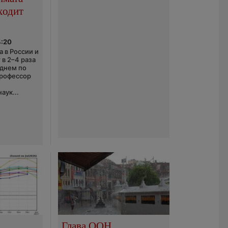
ходит
4:20
 в России и
 в 2–4 раза
еднем по
профессор
аук...
Глава ООН