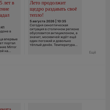
5 лет в
Лето продолжит
ение
щедро раздавать своё
адал
тепло!
5 августа 2026 | 10:35
Сегодня синоптическая
:41
ситуация в столичном регионе
ндоне в
обусловится антициклоном, а
значит, москвичей ждёт ещё
ца впервые
один погожий и довольно
ает портал
тёплый денёк. Температура...
ние Mirror
й на...
Ещё
имата