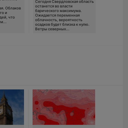
Сегодня Свердловская область
ю
останется во власти
ая. Облаков
барического максимума.
го и
Ожидается переменная
дей, что
облачность, вероятность
м...
осадков будет близка к нулю.
Ветры северных...