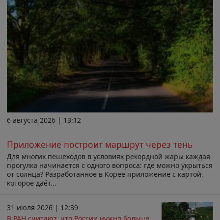
6 августа 2026 | 13:12
Приложение построит маршрут через тень
Для многих пешеходов в условиях рекордной жары каждая
прогулка начинается с одного вопроса: где можно укрыться
от солнца? Разработанное в Корее приложение с картой,
которое даёт...
31 июля 2026 | 12:39
В РАН считают, что России нужно больше