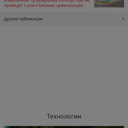
Извержение супервулкана Йеллоустоун не
приведёт к уничтожению цивилизации
Другие публикации
Технологии